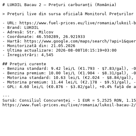
# LUKOIL Bacau 2 — Prețuri carburanți (România)

> Prețuri live din sursa oficială Monitorul Prețurilor 
- URL: https://www.fuel-prices.eu/live/romania/lukoil-b
- Brand: LUKOIL

- Adresă: Str. Milcov

- Coordonate: 46.550289, 26.921933

- Hartă: https://www.google.com/maps/search/?api=1&quer
- Monitorizată din: 21.05.2026

- Ultima actualizare: 2026-08-08T10:15:19+03:00

- Înregistrări: 4,545

## Prețuri curente

- Benzina standard: 9.42 lei/L (€1.793 · $7.83/gal), -0
- Benzina premium: 10.00 lei/L (€1.904 · $8.31/gal), -0
- Motorina standard: 10.63 lei/L (€2.024 · $8.84/gal), 
- Motorina premium: 11.44 lei/L (€2.178 · $9.51/gal), -
- GPL: 4.60 lei/L (€0.876 · $3.82/gal), +0.4% față de a
---

Sursă: Consiliul Concurenței · 1 EUR = 5.2525 RON, 1.15