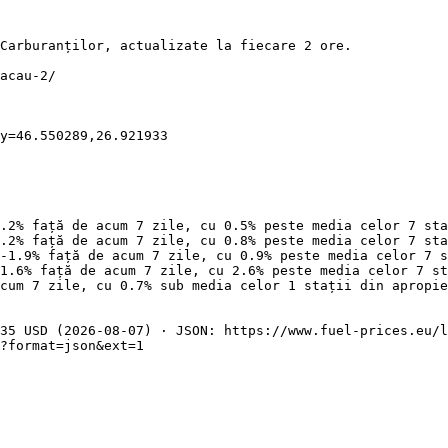
Carburanților, actualizate la fiecare 2 ore.

acau-2/

y=46.550289,26.921933

.2% față de acum 7 zile, cu 0.5% peste media celor 7 sta
.2% față de acum 7 zile, cu 0.8% peste media celor 7 sta
-1.9% față de acum 7 zile, cu 0.9% peste media celor 7 s
1.6% față de acum 7 zile, cu 2.6% peste media celor 7 st
cum 7 zile, cu 0.7% sub media celor 1 stații din apropie
35 USD (2026-08-07) · JSON: https://www.fuel-prices.eu/l