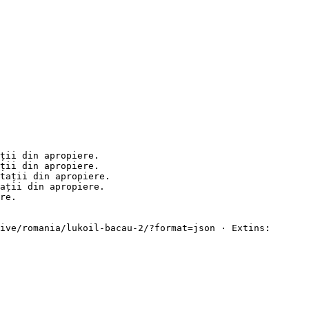
ții din apropiere.

ții din apropiere.

tații din apropiere.

ații din apropiere.

re.

ive/romania/lukoil-bacau-2/?format=json · Extins: 