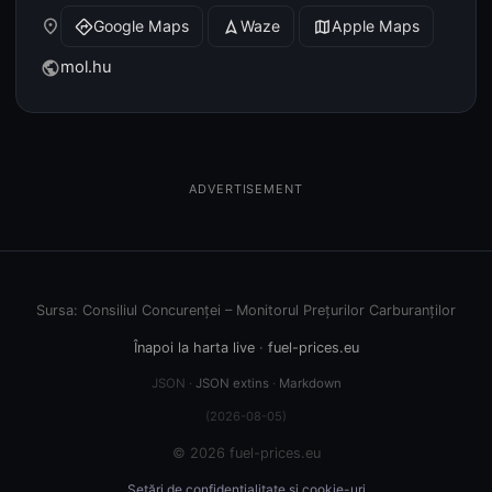
place
Google Maps
Waze
Apple Maps
directions
navigation
map
mol.hu
public
ADVERTISEMENT
Sursa: Consiliul Concurenței – Monitorul Prețurilor Carburanților
Înapoi la harta live
·
fuel-prices.eu
JSON ·
JSON extins
·
Markdown
(2026-08-05)
© 2026 fuel-prices.eu
Setări de confidențialitate și cookie-uri