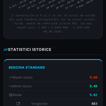
info
Conversiile în € și $ se fac la cursul de schimb
din ziua fiecărei înregistrări (nu la cursul curent).
Sursă: ratele de referință zilnice BCE. Cel mai
recent curs: 1 EUR = 5.2469 RON · 1.1554 USD
(05.08.2026).
insights
STATISTICI ISTORICE
BENZINA STANDARD
trending_up
Maxim Istoric
9.68
trending_down
Minim Istoric
8.48
analytics
Media
9.02
database
înregistrări
883