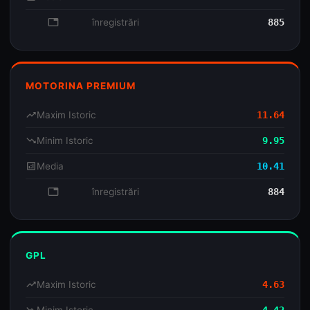
database
înregistrări
885
MOTORINA PREMIUM
trending_up
Maxim Istoric
11.64
trending_down
Minim Istoric
9.95
analytics
Media
10.41
database
înregistrări
884
GPL
trending_up
Maxim Istoric
4.63