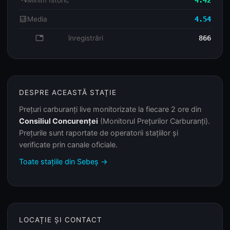
trending_down
Minim Istoric
4.42
analytics
Media
4.54
database
înregistrări
866
DESPRE ACEASTĂ STAȚIE
Prețuri carburanți live monitorizate la fiecare 2 ore din
Consiliul Concurenței
(Monitorul Prețurilor Carburanți).
Prețurile sunt raportate de operatorii stațiilor și
verificate prin canale oficiale.
Toate stațiile din Sebeș →
LOCAȚIE ȘI CONTACT