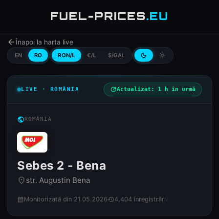
FUEL-PRICES
.EU
arrow_back
Înapoi la harta live
EN
RO
RON/L
€/L
$/GAL
dark_mode
light_mode
LIVE · ROMÂNIA
update
Actualizat: 1 h în urmă
public
ROMÂNIA
Sebes 2 - Bena
str. Augustin Bena
place
Monitorizată din 21.05.2026
4,404 înregistrări
calendar_month
history