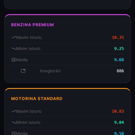
BENZINA PREMIUM
trending_up
Maxim Istoric
10.35
trending_down
Minim Istoric
9.25
analytics
Media
9.68
database
înregistrări
886
MOTORINA STANDARD
trending_up
Maxim Istoric
10.83
trending_down
Minim Istoric
9.04
analytics
Media
9.58