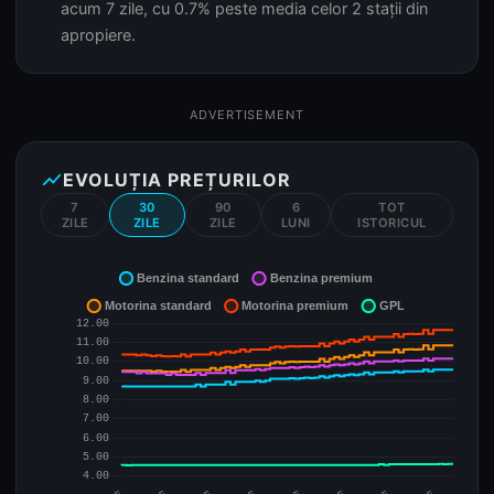
acum 7 zile, cu 0.7% peste media celor 2 stații din
apropiere.
ADVERTISEMENT
show_chart
EVOLUȚIA PREȚURILOR
7
30
90
6
TOT
ZILE
ZILE
ZILE
LUNI
ISTORICUL