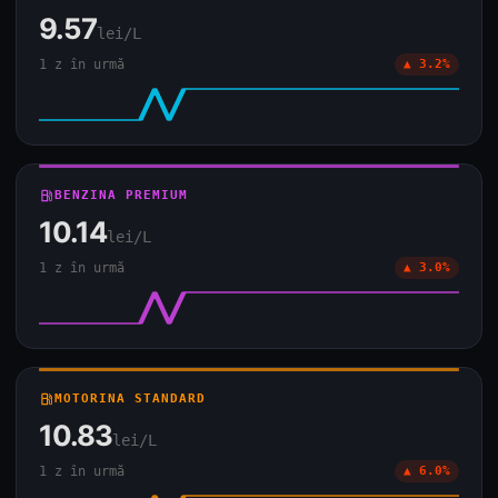
9.57
lei/L
1 z în urmă
▲ 3.2%
local_gas_station
BENZINA PREMIUM
10.14
lei/L
1 z în urmă
▲ 3.0%
local_gas_station
MOTORINA STANDARD
10.83
lei/L
1 z în urmă
▲ 6.0%