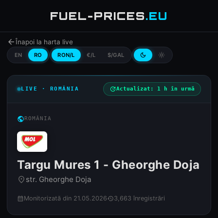
FUEL-PRICES
.EU
arrow_back
Înapoi la harta live
EN
RO
RON/L
€/L
$/GAL
dark_mode
light_mode
LIVE · ROMÂNIA
update
Actualizat: 1 h în urmă
public
ROMÂNIA
Targu Mures 1 - Gheorghe Doja
str. Gheorghe Doja
place
Monitorizată din 21.05.2026
3,663 înregistrări
calendar_month
history