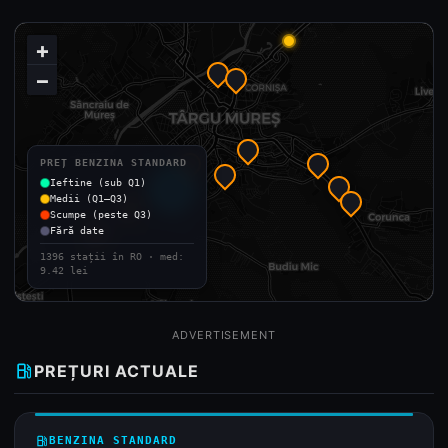
+
−
PREȚ BENZINA STANDARD
Ieftine (sub Q1)
local_gas_station
Medii (Q1–Q3)
Scumpe (peste Q3)
Fără date
1396 stații în RO · med:
9.42 lei
ADVERTISEMENT
local_gas_station
PREȚURI ACTUALE
local_gas_station
BENZINA STANDARD