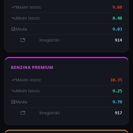
trending_up
Maxim Istoric
9.68
trending_down
Minim Istoric
8.48
analytics
Media
9.03
database
înregistrări
914
BENZINA PREMIUM
trending_up
Maxim Istoric
10.35
trending_down
Minim Istoric
9.25
analytics
Media
9.70
database
înregistrări
917