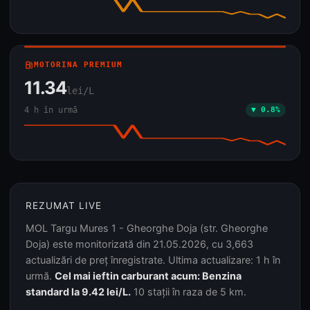
local_gas_station
MOTORINA PREMIUM
11.34
lei/L
4 h în urmă
▼ 0.8%
REZUMAT LIVE
MOL Targu Mures 1 - Gheorghe Doja (str. Gheorghe
Doja) este monitorizată din 21.05.2026, cu 3,663
actualizări de preț înregistrate. Ultima actualizare: 1 h în
urmă.
Cel mai ieftin carburant acum: Benzina
standard la 9.42 lei/L.
10 stații în raza de 5 km.