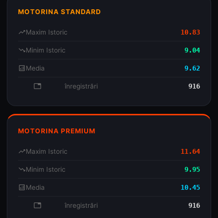
MOTORINA STANDARD
trending_up
Maxim Istoric
10.83
trending_down
Minim Istoric
9.04
analytics
Media
9.62
database
înregistrări
916
MOTORINA PREMIUM
trending_up
Maxim Istoric
11.64
trending_down
Minim Istoric
9.95
analytics
Media
10.45
database
înregistrări
916