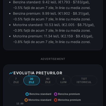
Benzina standard: 9.42 lei/L (€1.793 · $7.83/gal),
-0.5% față de acum 7 zile, în linie cu media zonei.
Benzina premium: 9.99 lei/L (€1.902 · $8.31/gal),
-0.5% față de acum 7 zile, în linie cu media zonei.
Motorina standard: 10.53 lei/L (€2.005 · $8.75/gal),
-0.9% față de acum 7 zile, în linie cu media zonei.
Motorina premium: 11.34 lei/L (€2.159 · $9.43/gal),
-0.8% față de acum 7 zile, în linie cu media zonei.
ADVERTISEMENT
show_chart
EVOLUȚIA PREȚURILOR
7
30
90
6
TOT
ZILE
ZILE
ZILE
LUNI
ISTORICUL