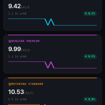
9.42
lei/L
1 z în urmă
▼ 0.5%
local_gas_station
BENZINA PREMIUM
9.99
lei/L
1 z în urmă
▼ 0.5%
local_gas_station
MOTORINA STANDARD
10.53
lei/L
4 h în urmă
▼ 0.8%