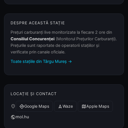
DESPRE ACEASTĂ STAȚIE
Prețuri carburanți live monitorizate la fiecare 2 ore din
Consiliul Concurenței
(Monitorul Prețurilor Carburanți).
Prețurile sunt raportate de operatorii stațiilor și
verificate prin canale oficiale.
Toate stațiile din Târgu Mureș →
LOCAȚIE ȘI CONTACT
place
Google Maps
Waze
Apple Maps
directions
navigation
map
mol.hu
public