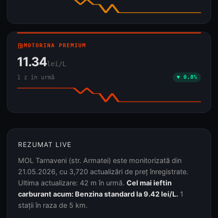
local_gas_station
MOTORINA PREMIUM
11.34
lei/L
1 z în urmă
▼ 0.8%
REZUMAT LIVE
MOL Tarnaveni (str. Armatei) este monitorizată din
21.05.2026, cu 3,720 actualizări de preț înregistrate.
Ultima actualizare: 42 m în urmă.
Cel mai ieftin
carburant acum: Benzina standard la 9.42 lei/L.
1
stații în raza de 5 km.