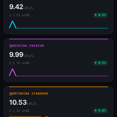
9.42
lei/L
2 z în urmă
▼ 0.5%
local_gas_station
BENZINA PREMIUM
9.99
lei/L
2 z în urmă
▼ 0.5%
local_gas_station
MOTORINA STANDARD
10.53
lei/L
1 z în urmă
▼ 0.8%