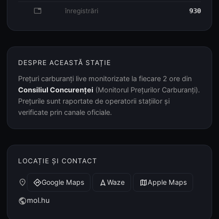
database
înregistrări
930
DESPRE ACEASTĂ STAȚIE
Prețuri carburanți live monitorizate la fiecare 2 ore din
Consiliul Concurenței
(Monitorul Prețurilor Carburanți).
Prețurile sunt raportate de operatorii stațiilor și
verificate prin canale oficiale.
LOCAȚIE ȘI CONTACT
place
Google Maps
Waze
Apple Maps
directions
navigation
map
mol.hu
public