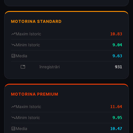
MOTORINA STANDARD
trending_up
Maxim Istoric
10.83
trending_down
Minim Istoric
9.04
analytics
Media
9.63
database
înregistrări
931
MOTORINA PREMIUM
trending_up
Maxim Istoric
11.64
trending_down
Minim Istoric
9.95
analytics
Media
10.47