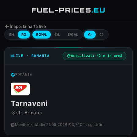
FUEL-PRICES
.EU
arrow_back
Înapoi la harta live
EN
RO
RON/L
€/L
$/GAL
dark_mode
light_mode
LIVE · ROMÂNIA
update
Actualizat: 42 m în urmă
public
ROMÂNIA
Tarnaveni
str. Armatei
place
Monitorizată din 21.05.2026
3,720 înregistrări
calendar_month
history