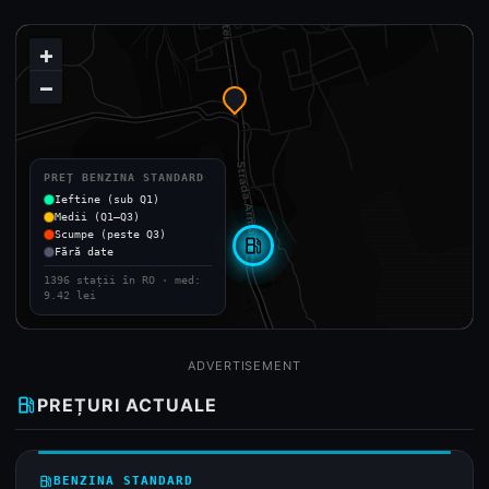
+
−
PREȚ BENZINA STANDARD
Ieftine (sub Q1)
Medii (Q1–Q3)
Scumpe (peste Q3)
local_gas_station
Fără date
1396 stații în RO · med:
9.42 lei
ADVERTISEMENT
local_gas_station
PREȚURI ACTUALE
local_gas_station
BENZINA STANDARD