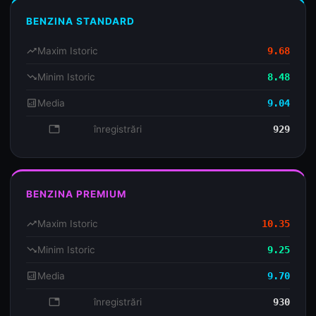
BENZINA STANDARD
trending_up
Maxim Istoric
9.68
trending_down
Minim Istoric
8.48
analytics
Media
9.04
database
înregistrări
929
BENZINA PREMIUM
trending_up
Maxim Istoric
10.35
trending_down
Minim Istoric
9.25
analytics
Media
9.70
database
înregistrări
930