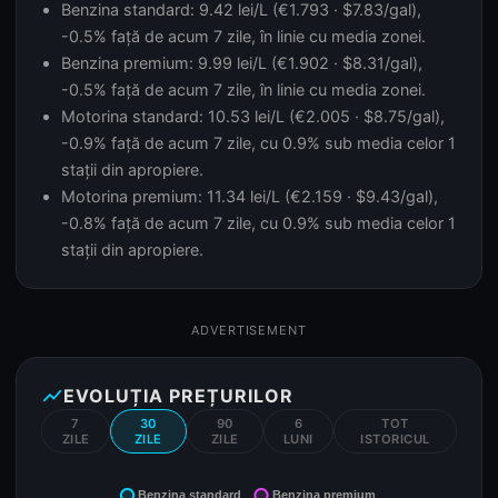
Benzina standard: 9.42 lei/L (€1.793 · $7.83/gal),
-0.5% față de acum 7 zile, în linie cu media zonei.
Benzina premium: 9.99 lei/L (€1.902 · $8.31/gal),
-0.5% față de acum 7 zile, în linie cu media zonei.
Motorina standard: 10.53 lei/L (€2.005 · $8.75/gal),
-0.9% față de acum 7 zile, cu 0.9% sub media celor 1
stații din apropiere.
Motorina premium: 11.34 lei/L (€2.159 · $9.43/gal),
-0.8% față de acum 7 zile, cu 0.9% sub media celor 1
stații din apropiere.
ADVERTISEMENT
show_chart
EVOLUȚIA PREȚURILOR
7
30
90
6
TOT
ZILE
ZILE
ZILE
LUNI
ISTORICUL