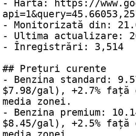
- Hartă: https://www.go
api=1&query=45.66053,25
- Monitorizată din: 21.
- Ultima actualizare: 2
- Înregistrări: 3,514

## Prețuri curente

- Benzina standard: 9.5
$7.98/gal), +2.7% față 
media zonei.

- Benzina premium: 10.1
$8.45/gal), +2.5% față 
media zonei.
