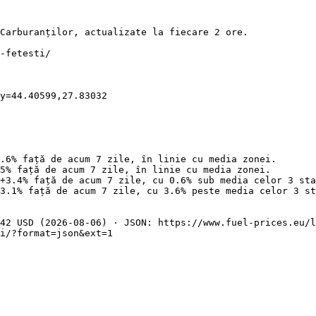
Carburanților, actualizate la fiecare 2 ore.

-fetesti/

y=44.40599,27.83032

.6% față de acum 7 zile, în linie cu media zonei.

5% față de acum 7 zile, în linie cu media zonei.

+3.4% față de acum 7 zile, cu 0.6% sub media celor 3 sta
3.1% față de acum 7 zile, cu 3.6% peste media celor 3 st
42 USD (2026-08-06) · JSON: https://www.fuel-prices.eu/l