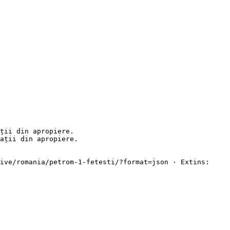
ții din apropiere.

ații din apropiere.

ive/romania/petrom-1-fetesti/?format=json · Extins: 