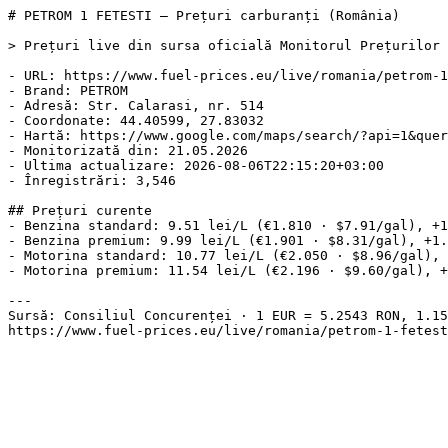
# PETROM 1 FETESTI — Prețuri carburanți (România)

> Prețuri live din sursa oficială Monitorul Prețurilor 
- URL: https://www.fuel-prices.eu/live/romania/petrom-1
- Brand: PETROM

- Adresă: Str. Calarasi, nr. 514

- Coordonate: 44.40599, 27.83032

- Hartă: https://www.google.com/maps/search/?api=1&quer
- Monitorizată din: 21.05.2026

- Ultima actualizare: 2026-08-06T22:15:20+03:00

- Înregistrări: 3,546

## Prețuri curente

- Benzina standard: 9.51 lei/L (€1.810 · $7.91/gal), +1
- Benzina premium: 9.99 lei/L (€1.901 · $8.31/gal), +1.
- Motorina standard: 10.77 lei/L (€2.050 · $8.96/gal), 
- Motorina premium: 11.54 lei/L (€2.196 · $9.60/gal), +
---

Sursă: Consiliul Concurenței · 1 EUR = 5.2543 RON, 1.15