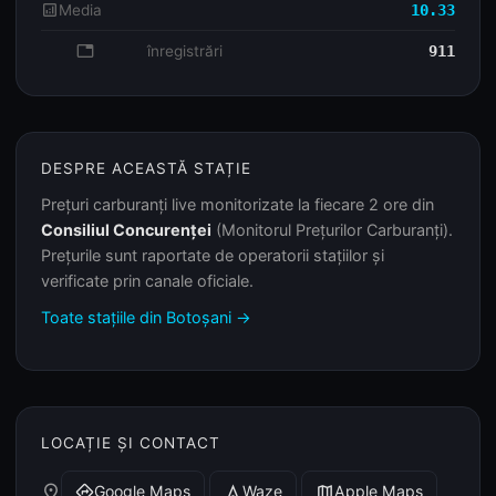
analytics
Media
10.33
database
înregistrări
911
DESPRE ACEASTĂ STAȚIE
Prețuri carburanți live monitorizate la fiecare 2 ore din
Consiliul Concurenței
(Monitorul Prețurilor Carburanți).
Prețurile sunt raportate de operatorii stațiilor și
verificate prin canale oficiale.
Toate stațiile din Botoșani →
LOCAȚIE ȘI CONTACT
place
Google Maps
Waze
Apple Maps
directions
navigation
map