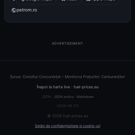
petrom.ro
public
ADVERTISEMENT
Sursa: Consiliul Concurenței – Monitorul Prețurilor Carburanților
Înapoi la harta live
·
fuel-prices.eu
JSON ·
JSON extins
·
Markdown
(2026-08-07)
© 2026 fuel-prices.eu
Setări de confidențialitate și cookie-uri