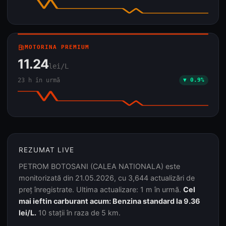
local_gas_station
MOTORINA PREMIUM
11.24
lei/L
23 h în urmă
▼ 0.9%
REZUMAT LIVE
PETROM BOTOSANI (CALEA NATIONALA) este
monitorizată din 21.05.2026, cu 3,644 actualizări de
preț înregistrate. Ultima actualizare: 1 m în urmă.
Cel
mai ieftin carburant acum: Benzina standard la 9.36
lei/L.
10 stații în raza de 5 km.