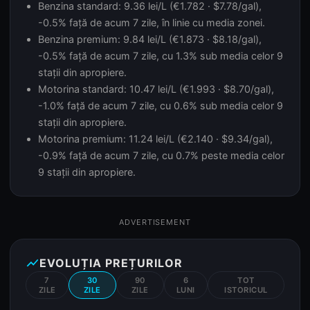
Benzina standard: 9.36 lei/L (€1.782 · $7.78/gal),
-0.5% față de acum 7 zile, în linie cu media zonei.
Benzina premium: 9.84 lei/L (€1.873 · $8.18/gal),
-0.5% față de acum 7 zile, cu 1.3% sub media celor 9
stații din apropiere.
Motorina standard: 10.47 lei/L (€1.993 · $8.70/gal),
-1.0% față de acum 7 zile, cu 0.6% sub media celor 9
stații din apropiere.
Motorina premium: 11.24 lei/L (€2.140 · $9.34/gal),
-0.9% față de acum 7 zile, cu 0.7% peste media celor
9 stații din apropiere.
ADVERTISEMENT
show_chart
EVOLUȚIA PREȚURILOR
7
30
90
6
TOT
ZILE
ZILE
ZILE
LUNI
ISTORICUL