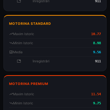
database
înregistrări
911
MOTORINA STANDARD
trending_up
Maxim Istoric
10.77
trending_down
Minim Istoric
8.98
analytics
Media
9.56
database
înregistrări
911
MOTORINA PREMIUM
trending_up
Maxim Istoric
11.54
trending_down
Minim Istoric
9.75