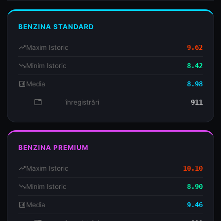
BENZINA STANDARD
trending_up
Maxim Istoric
9.62
trending_down
Minim Istoric
8.42
analytics
Media
8.98
database
înregistrări
911
BENZINA PREMIUM
trending_up
Maxim Istoric
10.10
trending_down
Minim Istoric
8.90
analytics
Media
9.46