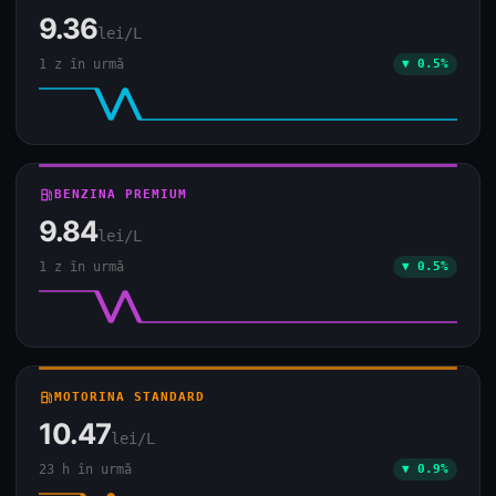
9.36
lei/L
1 z în urmă
▼ 0.5%
local_gas_station
BENZINA PREMIUM
9.84
lei/L
1 z în urmă
▼ 0.5%
local_gas_station
MOTORINA STANDARD
10.47
lei/L
23 h în urmă
▼ 0.9%