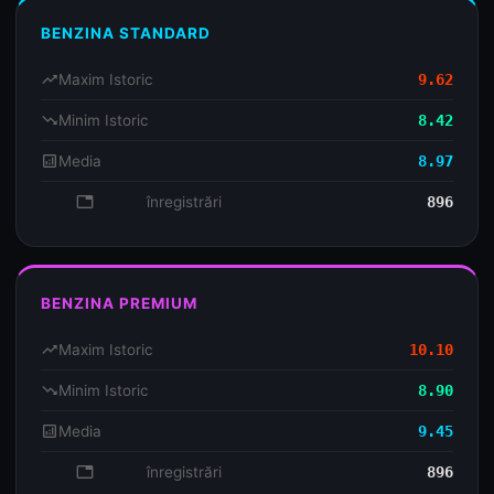
BENZINA STANDARD
trending_up
Maxim Istoric
9.62
trending_down
Minim Istoric
8.42
analytics
Media
8.97
database
înregistrări
896
BENZINA PREMIUM
trending_up
Maxim Istoric
10.10
trending_down
Minim Istoric
8.90
analytics
Media
9.45
database
înregistrări
896