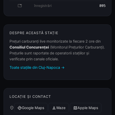
database
înregistrări
895
DESPRE ACEASTĂ STAȚIE
Prețuri carburanți live monitorizate la fiecare 2 ore din
Consiliul Concurenței
(Monitorul Prețurilor Carburanți).
Prețurile sunt raportate de operatorii stațiilor și
verificate prin canale oficiale.
Toate stațiile din Cluj-Napoca →
LOCAȚIE ȘI CONTACT
place
Google Maps
Waze
Apple Maps
directions
navigation
map