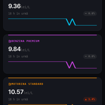
9.36
lei/L
18 h în urmă
━ 0.0%
local_gas_station
BENZINA PREMIUM
9.84
lei/L
18 h în urmă
━ 0.0%
local_gas_station
MOTORINA STANDARD
10.57
lei/L
18 h în urmă
▲ 1.4%