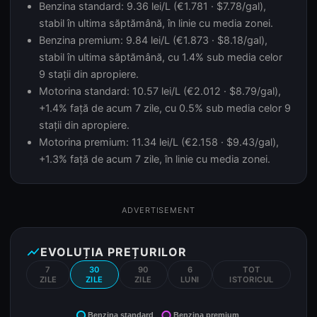
Benzina standard: 9.36 lei/L (€1.781 · $7.78/gal),
stabil în ultima săptămână, în linie cu media zonei.
Benzina premium: 9.84 lei/L (€1.873 · $8.18/gal),
stabil în ultima săptămână, cu 1.4% sub media celor
9 stații din apropiere.
Motorina standard: 10.57 lei/L (€2.012 · $8.79/gal),
+1.4% față de acum 7 zile, cu 0.5% sub media celor 9
stații din apropiere.
Motorina premium: 11.34 lei/L (€2.158 · $9.43/gal),
+1.3% față de acum 7 zile, în linie cu media zonei.
ADVERTISEMENT
show_chart
EVOLUȚIA PREȚURILOR
7
30
90
6
TOT
ZILE
ZILE
ZILE
LUNI
ISTORICUL