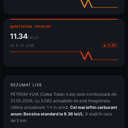
local_gas_station
MOTORINA PREMIUM
11.34
lei/L
18 h în urmă
▲ 1.3%
REZUMAT LIVE
PETROM VUIA (Calea Traian Vuia) este monitorizată din
21.05.2026, cu 3,582 actualizări de preț înregistrate.
Ultima actualizare: 1 h în urmă.
Cel mai ieftin carburant
acum: Benzina standard la 9.36 lei/L.
9 stații în raza
de 5 km.