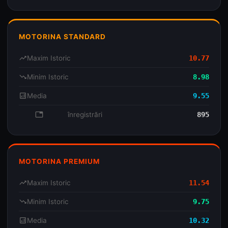
MOTORINA STANDARD
trending_up
Maxim Istoric
10.77
trending_down
Minim Istoric
8.98
analytics
Media
9.55
database
înregistrări
895
MOTORINA PREMIUM
trending_up
Maxim Istoric
11.54
trending_down
Minim Istoric
9.75
analytics
Media
10.32