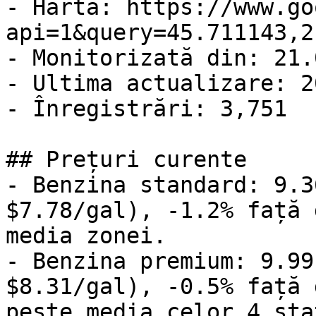
- Hartă: https://www.go
api=1&query=45.711143,2
- Monitorizată din: 21.
- Ultima actualizare: 2
- Înregistrări: 3,751

## Prețuri curente

- Benzina standard: 9.3
$7.78/gal), -1.2% față 
media zonei.

- Benzina premium: 9.99
$8.31/gal), -0.5% față 
peste media celor 4 sta