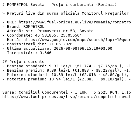
# ROMPETROL Sovata — Prețuri carburanți (România)

> Prețuri live din sursa oficială Monitorul Prețurilor 
- URL: https://www.fuel-prices.eu/live/romania/rompetro
- Brand: ROMPETROL

- Adresă: str. Primaverii nr.58, Sovata

- Coordonate: 46.581855, 25.055504

- Hartă: https://www.google.com/maps/search/?api=1&quer
- Monitorizată din: 21.05.2026

- Ultima actualizare: 2026-08-08T06:15:19+03:00

- Înregistrări: 3,646

## Prețuri curente

- Benzina standard: 9.32 lei/L (€1.774 · $7.75/gal), -1
- Benzina premium: 9.89 lei/L (€1.883 · $8.22/gal), -1.
- Motorina standard: 10.59 lei/L (€2.016 · $8.80/gal), 
- Motorina premium: 10.94 lei/L (€2.083 · $9.10/gal), -
---

Sursă: Consiliul Concurenței · 1 EUR = 5.2525 RON, 1.15