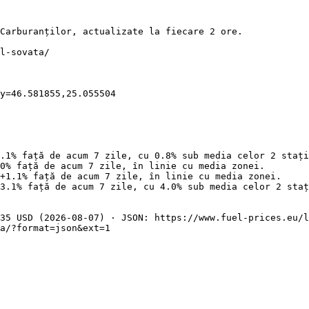
Carburanților, actualizate la fiecare 2 ore.

l-sovata/

y=46.581855,25.055504

.1% față de acum 7 zile, cu 0.8% sub media celor 2 stați
0% față de acum 7 zile, în linie cu media zonei.

+1.1% față de acum 7 zile, în linie cu media zonei.

3.1% față de acum 7 zile, cu 4.0% sub media celor 2 staț
35 USD (2026-08-07) · JSON: https://www.fuel-prices.eu/l