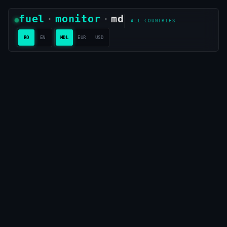
Prețuri carburanți live în Moldova
fuel
·
monitor
·
md
ALL COUNTRIES
RO
EN
MDL
EUR
USD