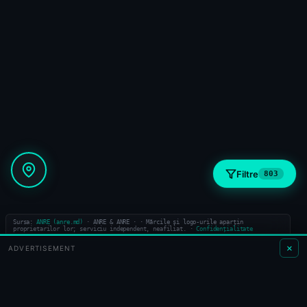
+
−
Filtre
803
Sursa:
ANRE (anre.md)
· ANRE & ANRE ·
·
Mărcile și logo-urile aparțin
proprietarilor lor; serviciu independent, neafiliat.
·
Confidențialitate
×
ADVERTISEMENT