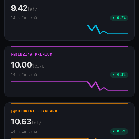
9.42
lei/L
14 h în urmă
▼ 0.2%
local_gas_station
BENZINA PREMIUM
10.00
lei/L
14 h în urmă
▼ 0.2%
local_gas_station
MOTORINA STANDARD
10.63
lei/L
14 h în urmă
▼ 0.5%