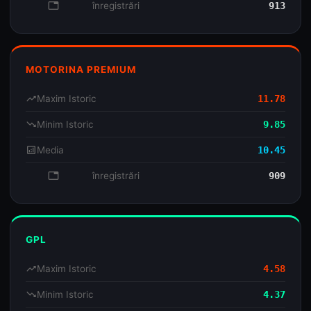
database
înregistrări
913
MOTORINA PREMIUM
trending_up
Maxim Istoric
11.78
trending_down
Minim Istoric
9.85
analytics
Media
10.45
database
înregistrări
909
GPL
trending_up
Maxim Istoric
4.58
trending_down
Minim Istoric
4.37