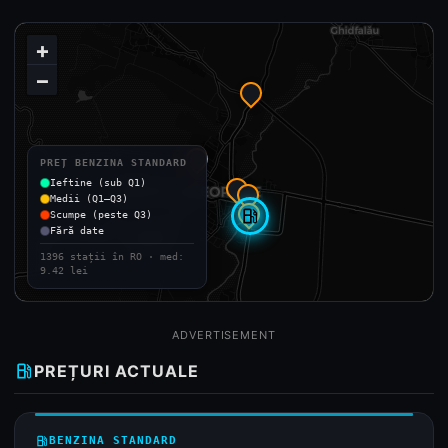
+
−
PREȚ BENZINA STANDARD
Ieftine (sub Q1)
Medii (Q1–Q3)
local_gas_station
Scumpe (peste Q3)
Fără date
1396 stații în RO · med:
9.42 lei
ADVERTISEMENT
local_gas_station
PREȚURI ACTUALE
local_gas_station
BENZINA STANDARD