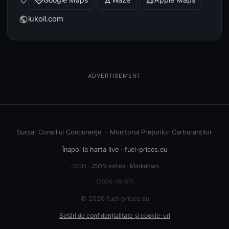
place
directions
navigation
map
lukoil.com
public
ADVERTISEMENT
Sursa: Consiliul Concurenței – Monitorul Prețurilor Carburanților
Înapoi la harta live
·
fuel-prices.eu
JSON ·
JSON extins
·
Markdown
(2026-08-07)
© 2026 fuel-prices.eu
Setări de confidențialitate și cookie-uri