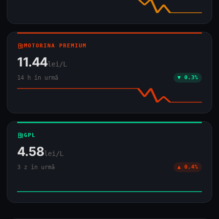
local_gas_station
MOTORINA PREMIUM
11.44
lei/L
14 h în urmă
▼ 0.3%
local_gas_station
GPL
4.58
lei/L
3 z în urmă
▲ 0.4%