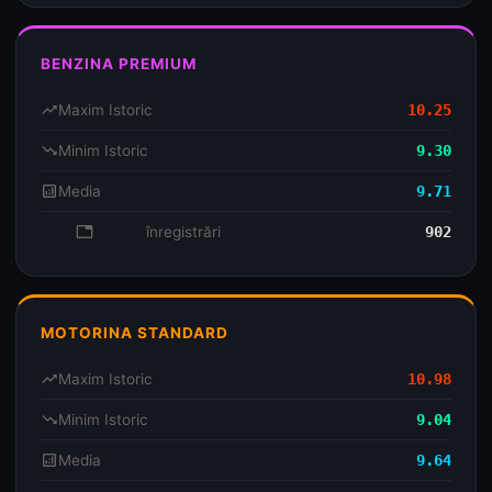
BENZINA PREMIUM
trending_up
Maxim Istoric
10.25
trending_down
Minim Istoric
9.30
analytics
Media
9.71
database
înregistrări
902
MOTORINA STANDARD
trending_up
Maxim Istoric
10.98
trending_down
Minim Istoric
9.04
analytics
Media
9.64