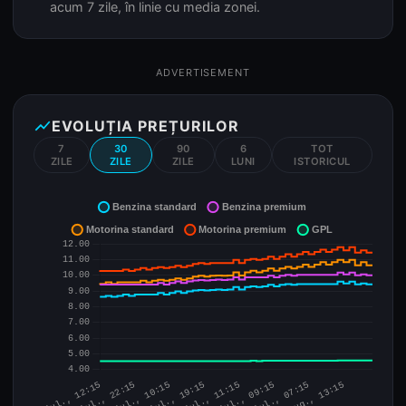
acum 7 zile, în linie cu media zonei.
ADVERTISEMENT
show_chart
EVOLUȚIA PREȚURILOR
7
30
90
6
TOT
ZILE
ZILE
ZILE
LUNI
ISTORICUL