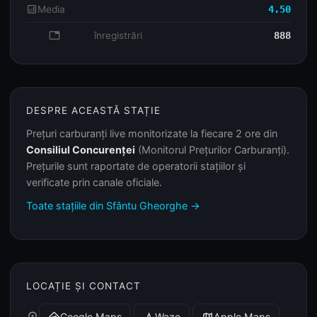
analytics
Media
4.50
database
înregistrări
888
DESPRE ACEASTĂ STAȚIE
Prețuri carburanți live monitorizate la fiecare 2 ore din
Consiliul Concurenței
(Monitorul Prețurilor Carburanți).
Prețurile sunt raportate de operatorii stațiilor și
verificate prin canale oficiale.
Toate stațiile din Sfântu Gheorghe →
LOCAȚIE ȘI CONTACT
Google Maps
Waze
Apple Maps