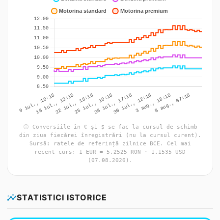
info
Conversiile în € și $ se fac la cursul de schimb
din ziua fiecărei înregistrări (nu la cursul curent).
Sursă: ratele de referință zilnice BCE. Cel mai
recent curs: 1 EUR = 5.2525 RON · 1.1535 USD
(07.08.2026).
insights
STATISTICI ISTORICE