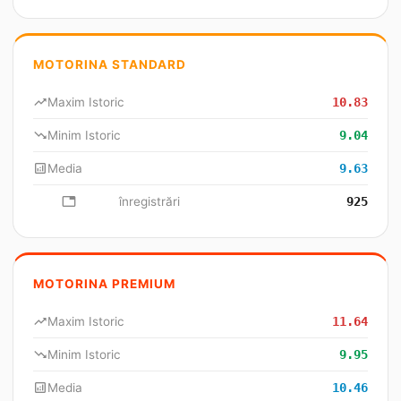
MOTORINA STANDARD
trending_up
Maxim Istoric
10.83
trending_down
Minim Istoric
9.04
analytics
Media
9.63
database
înregistrări
925
MOTORINA PREMIUM
trending_up
Maxim Istoric
11.64
trending_down
Minim Istoric
9.95
analytics
Media
10.46