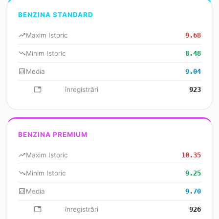
BENZINA STANDARD
trending_up
Maxim Istoric
9.68
trending_down
Minim Istoric
8.48
analytics
Media
9.04
database
înregistrări
923
BENZINA PREMIUM
trending_up
Maxim Istoric
10.35
trending_down
Minim Istoric
9.25
analytics
Media
9.70
database
înregistrări
926