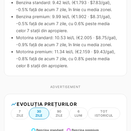
Benzina standard: 9.42 lei/L (€1.793 · $7.83/gal),
-0.5% față de acum 7 zile, în linie cu media zonei.
Benzina premium: 9.99 lei/L (€1.902 · $8.31/gal),
-0.5% față de acum 7 zile, cu 0.6% peste media
celor 7 stații din apropiere.
Motorina standard: 10.53 lei/L (€2.005 · $8.75/gal),
-0.9% față de acum 7 zile, în linie cu media zonei.
Motorina premium: 11.34 lei/L (€2.159 · $9.43/gal),
-0.8% față de acum 7 zile, cu 0.8% peste media
celor 8 stații din apropiere.
ADVERTISEMENT
show_chart
EVOLUȚIA PREȚURILOR
7
30
90
6
TOT
ZILE
ZILE
ZILE
LUNI
ISTORICUL