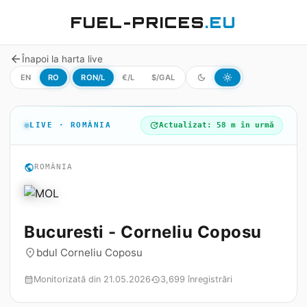
FUEL-PRICES
.EU
arrow_back
Înapoi la harta live
EN
RO
RON/L
€/L
$/GAL
dark_mode
light_mode
LIVE · ROMÂNIA
update
Actualizat: 58 m în urmă
public
ROMÂNIA
Bucuresti - Corneliu Coposu
bdul Corneliu Coposu
place
Monitorizată din 21.05.2026
3,699 înregistrări
calendar_month
history