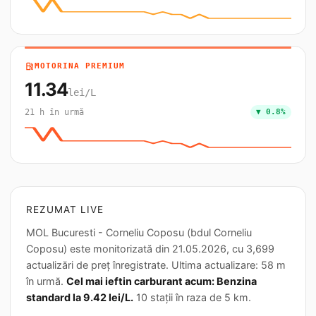
local_gas_station
MOTORINA PREMIUM
11.34
lei/L
21 h în urmă
▼ 0.8%
REZUMAT LIVE
MOL Bucuresti - Corneliu Coposu (bdul Corneliu
Coposu) este monitorizată din 21.05.2026, cu 3,699
actualizări de preț înregistrate. Ultima actualizare: 58 m
în urmă.
Cel mai ieftin carburant acum: Benzina
standard la 9.42 lei/L.
10 stații în raza de 5 km.