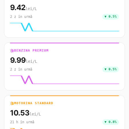
9.42
lei/L
2 z în urmă
▼ 0.5%
local_gas_station
BENZINA PREMIUM
9.99
lei/L
2 z în urmă
▼ 0.5%
local_gas_station
MOTORINA STANDARD
10.53
lei/L
21 h în urmă
▼ 0.8%