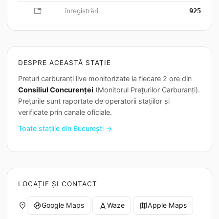
database
înregistrări
925
DESPRE ACEASTĂ STAȚIE
Prețuri carburanți live monitorizate la fiecare 2 ore din
Consiliul Concurenței
(Monitorul Prețurilor Carburanți).
Prețurile sunt raportate de operatorii stațiilor și
verificate prin canale oficiale.
Toate stațiile din București →
LOCAȚIE ȘI CONTACT
place
Google Maps
Waze
Apple Maps
directions
navigation
map