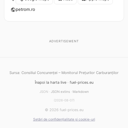
petrom.ro
public
ADVERTISEMENT
Sursa: Consiliul Concurenței – Monitorul Prețurilor Carburanților
Înapoi la harta live
·
fuel-prices.eu
JSON ·
JSON extins
·
Markdown
(2026-08-07)
© 2026 fuel-prices.eu
Setări de confidențialitate și cookie-uri