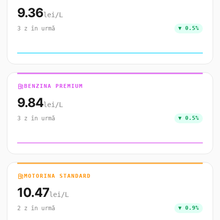
9.36
lei/L
3 z în urmă
▼ 0.5%
local_gas_station
BENZINA PREMIUM
9.84
lei/L
3 z în urmă
▼ 0.5%
local_gas_station
MOTORINA STANDARD
10.47
lei/L
2 z în urmă
▼ 0.9%