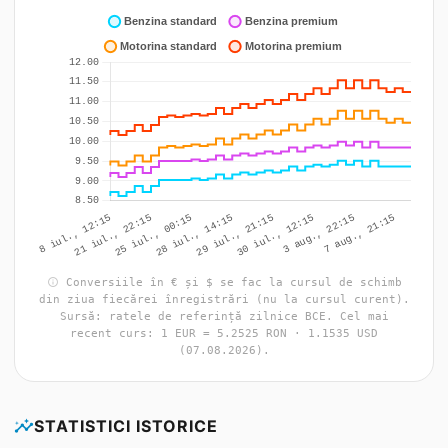
info
Conversiile în € și $ se fac la cursul de schimb
din ziua fiecărei înregistrări (nu la cursul curent).
Sursă: ratele de referință zilnice BCE. Cel mai
recent curs: 1 EUR = 5.2525 RON · 1.1535 USD
(07.08.2026).
insights
STATISTICI ISTORICE