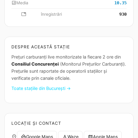
analytics
Media
10.35
database
înregistrări
930
DESPRE ACEASTĂ STAȚIE
Prețuri carburanți live monitorizate la fiecare 2 ore din
Consiliul Concurenței
(Monitorul Prețurilor Carburanți).
Prețurile sunt raportate de operatorii stațiilor și
verificate prin canale oficiale.
Toate stațiile din București →
LOCAȚIE ȘI CONTACT
place
Google Maps
Waze
Apple Maps
directions
navigation
map