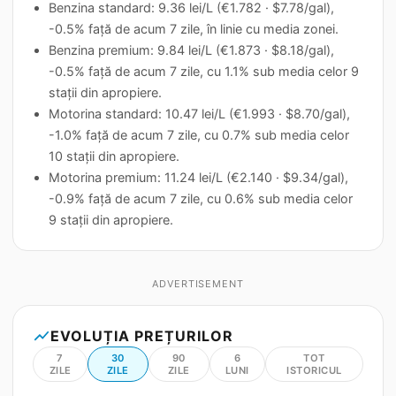
Benzina standard: 9.36 lei/L (€1.782 · $7.78/gal),
-0.5% față de acum 7 zile, în linie cu media zonei.
Benzina premium: 9.84 lei/L (€1.873 · $8.18/gal),
-0.5% față de acum 7 zile, cu 1.1% sub media celor 9
stații din apropiere.
Motorina standard: 10.47 lei/L (€1.993 · $8.70/gal),
-1.0% față de acum 7 zile, cu 0.7% sub media celor
10 stații din apropiere.
Motorina premium: 11.24 lei/L (€2.140 · $9.34/gal),
-0.9% față de acum 7 zile, cu 0.6% sub media celor
9 stații din apropiere.
ADVERTISEMENT
show_chart
EVOLUȚIA PREȚURILOR
7
30
90
6
TOT
ZILE
ZILE
ZILE
LUNI
ISTORICUL