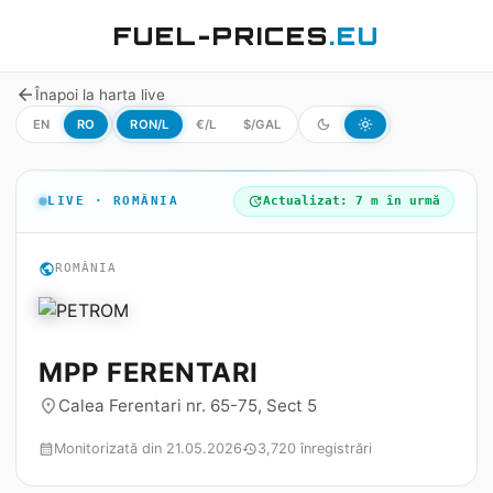
FUEL-PRICES
.EU
arrow_back
Înapoi la harta live
EN
RO
RON/L
€/L
$/GAL
dark_mode
light_mode
LIVE · ROMÂNIA
update
Actualizat: 7 m în urmă
public
ROMÂNIA
MPP FERENTARI
Calea Ferentari nr. 65-75, Sect 5
place
Monitorizată din 21.05.2026
3,720 înregistrări
calendar_month
history