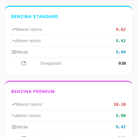
BENZINA STANDARD
trending_up
Maxim Istoric
9.62
trending_down
Minim Istoric
8.42
analytics
Media
8.99
database
înregistrări
930
BENZINA PREMIUM
trending_up
Maxim Istoric
10.10
trending_down
Minim Istoric
8.90
analytics
Media
9.47