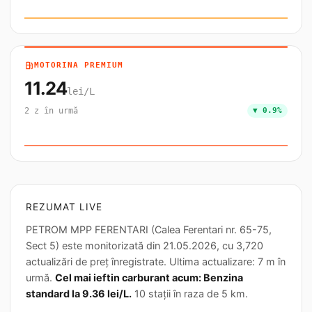
local_gas_station
MOTORINA PREMIUM
11.24
lei/L
2 z în urmă
▼ 0.9%
REZUMAT LIVE
PETROM MPP FERENTARI (Calea Ferentari nr. 65-75,
Sect 5) este monitorizată din 21.05.2026, cu 3,720
actualizări de preț înregistrate. Ultima actualizare: 7 m în
urmă.
Cel mai ieftin carburant acum: Benzina
standard la 9.36 lei/L.
10 stații în raza de 5 km.