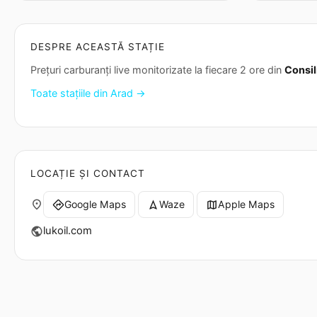
DESPRE ACEASTĂ STAȚIE
Prețuri carburanți live monitorizate la fiecare 2 ore din
Consil
Toate stațiile din Arad →
LOCAȚIE ȘI CONTACT
place
Google Maps
Waze
Apple Maps
directions
navigation
map
lukoil.com
public