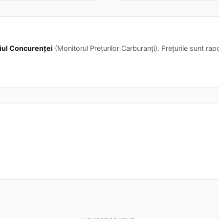
iul Concurenței
(Monitorul Prețurilor Carburanți). Prețurile sunt rapor