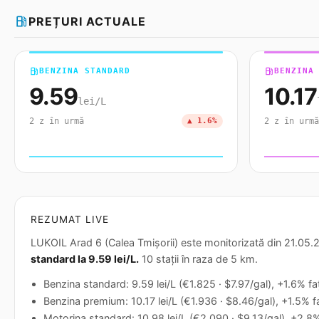
local_gas_station
PREȚURI ACTUALE
local_gas_station
BENZINA STANDARD
local_gas_station
BENZINA
9.59
10.17
lei/L
2 z în urmă
▲ 1.6%
2 z în urmă
REZUMAT LIVE
LUKOIL Arad 6 (Calea Tmișorii) este monitorizată din 21.05.20
standard la 9.59 lei/L.
10 stații în raza de 5 km.
Benzina standard: 9.59 lei/L (€1.825 · $7.97/gal), +1.6% fa
Benzina premium: 10.17 lei/L (€1.936 · $8.46/gal), +1.5% fa
Motorina standard: 10.98 lei/L (€2.090 · $9.13/gal), +2.8%