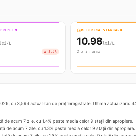
 PREMIUM
local_gas_station
MOTORINA STANDARD
10.98
lei/L
lei/L
▲ 1.5%
2 z în urmă
26, cu 3,596 actualizări de preț înregistrate. Ultima actualizare: 
ță de acum 7 zile, cu 1.4% peste media celor 9 stații din apropiere.
ță de acum 7 zile, cu 1.3% peste media celor 9 stații din apropiere.
 față de acum 7 zile, cu 1.8% peste media celor 9 stații din apropier