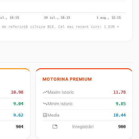
 de referință zilnice BCE. Cel mai recent curs: 1 EUR =
MOTORINA PREMIUM
10.98
trending_up
Maxim Istoric
11.78
9.04
trending_down
Minim Istoric
9.85
9.62
analytics
Media
10.44
904
database
înregistrări
900