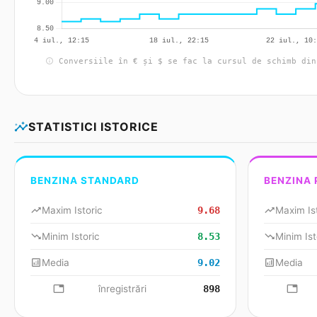
info
Conversiile în € și $ se fac la cursul de schimb din
insights
STATISTICI ISTORICE
BENZINA STANDARD
BENZINA
trending_up
Maxim Istoric
9.68
trending_up
Maxim Is
trending_down
Minim Istoric
8.53
trending_down
Minim Ist
analytics
Media
9.02
analytics
Media
database
înregistrări
898
databa