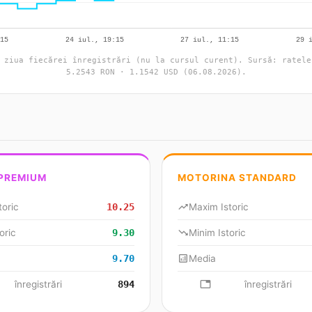
 ziua fiecărei înregistrări (nu la cursul curent). Sursă: ratele
5.2543 RON · 1.1542 USD (06.08.2026).
 PREMIUM
MOTORINA STANDARD
toric
10.25
trending_up
Maxim Istoric
oric
9.30
trending_down
Minim Istoric
9.70
analytics
Media
se
înregistrări
894
database
înregistrări