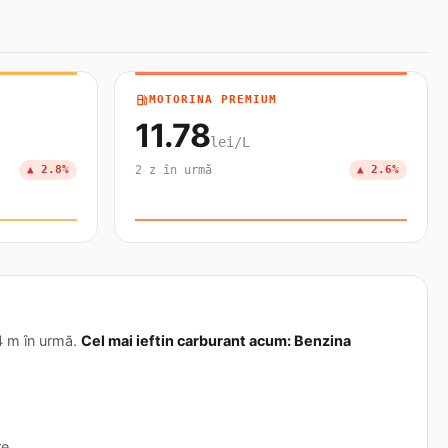
local_gas_station
MOTORINA PREMIUM
11.78
lei/L
▲ 2.8%
2 z în urmă
▲ 2.6%
44 m în urmă.
Cel mai ieftin carburant acum: Benzina
e.