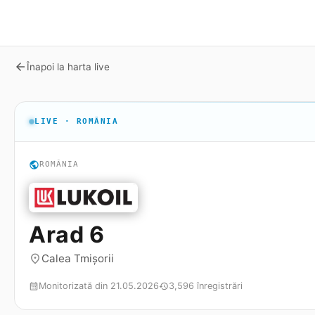
arrow_back
Înapoi la harta live
LIVE · ROMÂNIA
public
ROMÂNIA
Arad 6
Calea Tmișorii
place
Monitorizată din 21.05.2026
3,596 înregistrări
calendar_month
history