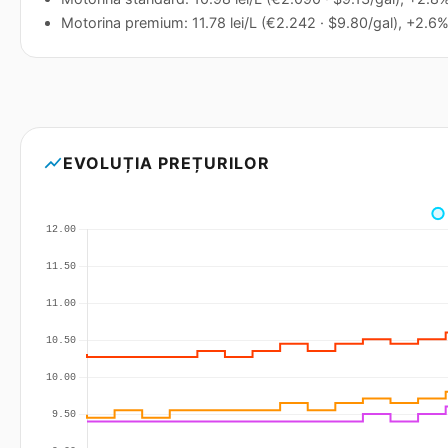
Motorina premium: 11.78 lei/L (€2.242 · $9.80/gal), +2.6% 
show_chart
EVOLUȚIA PREȚURILOR