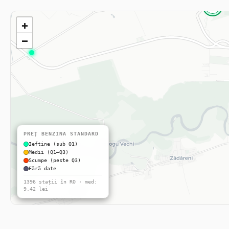
2
+
−
PREȚ BENZINA STANDARD
Ieftine (sub Q1)
Medii (Q1–Q3)
Scumpe (peste Q3)
Fără date
1396 stații în RO · med:
9.42 lei