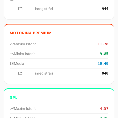
database
înregistrări
944
MOTORINA PREMIUM
trending_up
Maxim Istoric
11.78
trending_down
Minim Istoric
9.85
analytics
Media
10.49
database
înregistrări
940
GPL
trending_up
Maxim Istoric
4.57