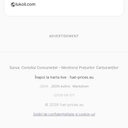
lukoil.com
public
ADVERTISEMENT
Sursa: Consiliul Concurenței – Monitorul Prețurilor Carburanților
Înapoi la harta live
·
fuel-prices.eu
JSON ·
JSON extins
·
Markdown
(2026-08-07)
© 2026 fuel-prices.eu
Setări de confidențialitate și cookie-uri