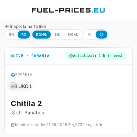
FUEL-PRICES
.EU
arrow_back
Înapoi la harta live
EN
RO
RON/L
€/L
$/GAL
dark_mode
light_mode
LIVE · ROMÂNIA
update
Actualizat: 1 h în urmă
public
ROMÂNIA
Chitila 2
str. Banatului
place
Monitorizată din 21.05.2026
4,673 înregistrări
calendar_month
history