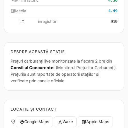
trending_down
Minim Istoric
4.36
analytics
Media
4.49
database
înregistrări
919
DESPRE ACEASTĂ STAȚIE
Prețuri carburanți live monitorizate la fiecare 2 ore din
Consiliul Concurenței
(Monitorul Prețurilor Carburanți).
Prețurile sunt raportate de operatorii stațiilor și
verificate prin canale oficiale.
LOCAȚIE ȘI CONTACT
place
Google Maps
Waze
Apple Maps
directions
navigation
map