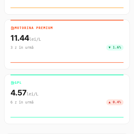
local_gas_station
MOTORINA PREMIUM
11.44
lei/L
3 z în urmă
▼ 1.6%
local_gas_station
GPL
4.57
lei/L
6 z în urmă
▲ 0.4%