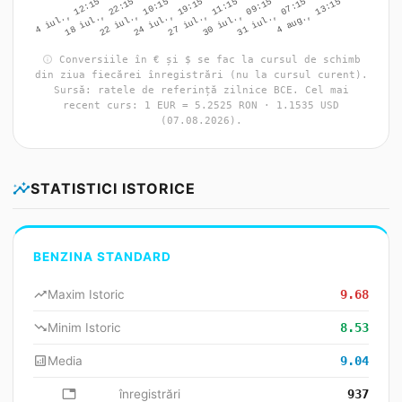
info
Conversiile în € și $ se fac la cursul de schimb
din ziua fiecărei înregistrări (nu la cursul curent).
Sursă: ratele de referință zilnice BCE. Cel mai
recent curs: 1 EUR = 5.2525 RON · 1.1535 USD
(07.08.2026).
insights
STATISTICI ISTORICE
BENZINA STANDARD
trending_up
Maxim Istoric
9.68
trending_down
Minim Istoric
8.53
analytics
Media
9.04
database
înregistrări
937