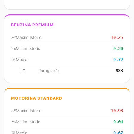
BENZINA PREMIUM
trending_up
Maxim Istoric
10.25
trending_down
Minim Istoric
9.30
analytics
Media
9.72
database
înregistrări
933
MOTORINA STANDARD
trending_up
Maxim Istoric
10.98
trending_down
Minim Istoric
9.04
analytics
Media
9.67