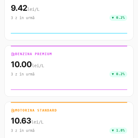
9.42
lei/L
3 z în urmă
▼ 0.2%
local_gas_station
BENZINA PREMIUM
10.00
lei/L
3 z în urmă
▼ 0.2%
local_gas_station
MOTORINA STANDARD
10.63
lei/L
3 z în urmă
▼ 1.8%