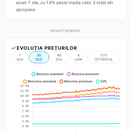
acum 7 zile, cu 1.9% peste media celor 3 stații din
apropiere.
ADVERTISEMENT
show_chart
EVOLUȚIA PREȚURILOR
7
30
90
6
TOT
ZILE
ZILE
ZILE
LUNI
ISTORICUL