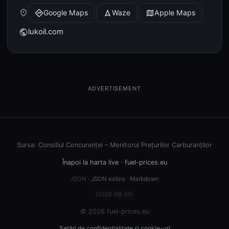
place
Google Maps
Waze
Apple Maps
directions
navigation
map
lukoil.com
public
ADVERTISEMENT
Sursa: Consiliul Concurenței – Monitorul Prețurilor Carburanților
Înapoi la harta live
·
fuel-prices.eu
JSON ·
JSON extins
·
Markdown
(2026-08-05)
© 2026 fuel-prices.eu
Setări de confidențialitate și cookie-uri