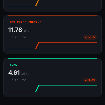
local_gas_station
MOTORINA PREMIUM
11.78
lei/L
1 z în urmă
▲ 6.8%
local_gas_station
GPL
4.61
lei/L
1 z în urmă
▲ 0.4%