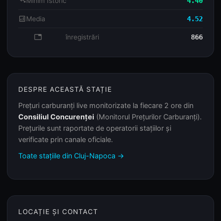
trending_down
Minim Istoric
4.40
analytics
Media
4.52
database
înregistrări
866
DESPRE ACEASTĂ STAȚIE
Prețuri carburanți live monitorizate la fiecare 2 ore din
Consiliul Concurenței
(Monitorul Prețurilor Carburanți).
Prețurile sunt raportate de operatorii stațiilor și
verificate prin canale oficiale.
Toate stațiile din Cluj-Napoca →
LOCAȚIE ȘI CONTACT