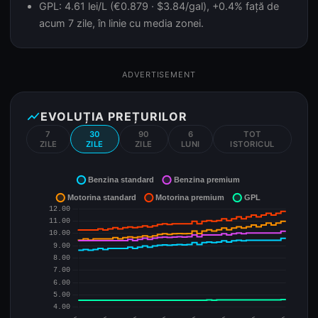
GPL: 4.61 lei/L (€0.879 · $3.84/gal), +0.4% față de
acum 7 zile, în linie cu media zonei.
ADVERTISEMENT
show_chart
EVOLUȚIA PREȚURILOR
7
30
90
6
TOT
ZILE
ZILE
ZILE
LUNI
ISTORICUL