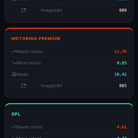
database
înregistrări
889
MOTORINA PREMIUM
trending_up
Maxim Istoric
11.78
trending_down
Minim Istoric
9.85
analytics
Media
10.42
database
înregistrări
885
GPL
trending_up
Maxim Istoric
4.61