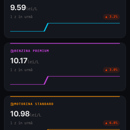
9.59
lei/L
1 z în urmă
▲ 3.2%
local_gas_station
BENZINA PREMIUM
10.17
lei/L
1 z în urmă
▲ 3.0%
local_gas_station
MOTORINA STANDARD
10.98
lei/L
1 z în urmă
▲ 6.8%