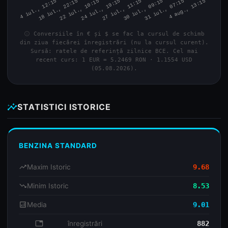
info
Conversiile în € și $ se fac la cursul de schimb
din ziua fiecărei înregistrări (nu la cursul curent).
Sursă: ratele de referință zilnice BCE. Cel mai
recent curs: 1 EUR = 5.2469 RON · 1.1554 USD
(05.08.2026).
insights
STATISTICI ISTORICE
BENZINA STANDARD
trending_up
Maxim Istoric
9.68
trending_down
Minim Istoric
8.53
analytics
Media
9.01
database
înregistrări
882