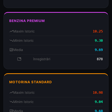
BENZINA PREMIUM
trending_up
Maxim Istoric
10.25
trending_down
Minim Istoric
9.30
analytics
Media
9.69
database
înregistrări
878
MOTORINA STANDARD
trending_up
Maxim Istoric
10.98
trending_down
Minim Istoric
9.04
analytics
Media
9.60