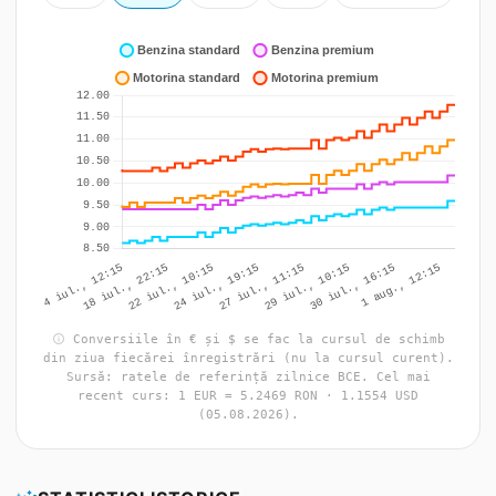
info
Conversiile în € și $ se fac la cursul de schimb
din ziua fiecărei înregistrări (nu la cursul curent).
Sursă: ratele de referință zilnice BCE. Cel mai
recent curs: 1 EUR = 5.2469 RON · 1.1554 USD
(05.08.2026).