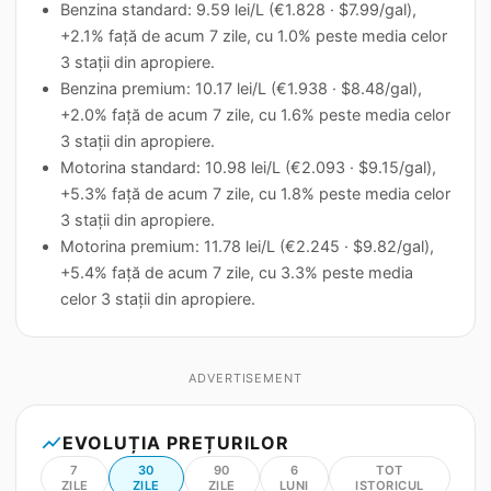
Benzina standard: 9.59 lei/L (€1.828 · $7.99/gal),
+2.1% față de acum 7 zile, cu 1.0% peste media celor
3 stații din apropiere.
Benzina premium: 10.17 lei/L (€1.938 · $8.48/gal),
+2.0% față de acum 7 zile, cu 1.6% peste media celor
3 stații din apropiere.
Motorina standard: 10.98 lei/L (€2.093 · $9.15/gal),
+5.3% față de acum 7 zile, cu 1.8% peste media celor
3 stații din apropiere.
Motorina premium: 11.78 lei/L (€2.245 · $9.82/gal),
+5.4% față de acum 7 zile, cu 3.3% peste media
celor 3 stații din apropiere.
ADVERTISEMENT
show_chart
EVOLUȚIA PREȚURILOR
7
30
90
6
TOT
ZILE
ZILE
ZILE
LUNI
ISTORICUL