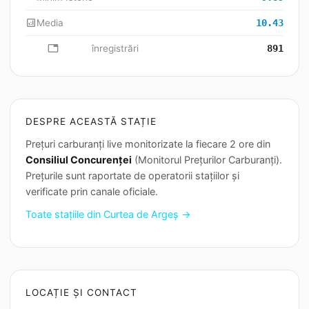
analytics
Media
10.43
database
înregistrări
891
DESPRE ACEASTĂ STAȚIE
Prețuri carburanți live monitorizate la fiecare 2 ore din
Consiliul Concurenței
(Monitorul Prețurilor Carburanți).
Prețurile sunt raportate de operatorii stațiilor și
verificate prin canale oficiale.
Toate stațiile din Curtea de Argeș →
LOCAȚIE ȘI CONTACT