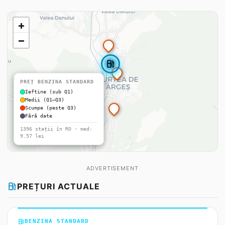
+
−
local_gas_station
PREȚ BENZINA STANDARD
Ieftine (sub Q1)
Medii (Q1–Q3)
Scumpe (peste Q3)
Fără date
1396 stații în RO · med:
9.57 lei
ADVERTISEMENT
local_gas_station
PREȚURI ACTUALE
local_gas_station
BENZINA STANDARD