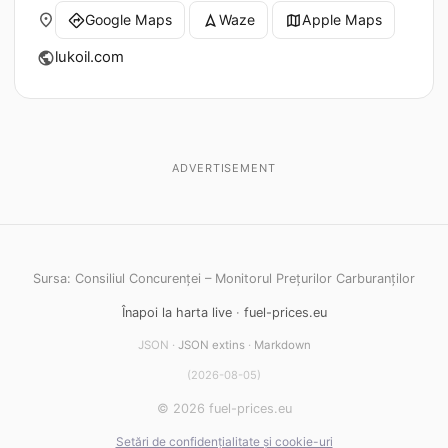
place
Google Maps
Waze
Apple Maps
directions
navigation
map
lukoil.com
public
ADVERTISEMENT
Sursa: Consiliul Concurenței – Monitorul Prețurilor Carburanților
Înapoi la harta live
·
fuel-prices.eu
JSON ·
JSON extins
·
Markdown
(2026-08-05)
© 2026 fuel-prices.eu
Setări de confidențialitate și cookie-uri