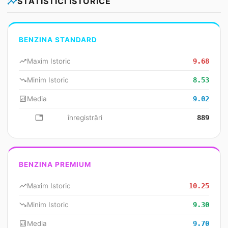
insights
STATISTICI ISTORICE
BENZINA STANDARD
trending_up
Maxim Istoric
9.68
trending_down
Minim Istoric
8.53
analytics
Media
9.02
database
înregistrări
889
BENZINA PREMIUM
trending_up
Maxim Istoric
10.25
trending_down
Minim Istoric
9.30
analytics
Media
9.70