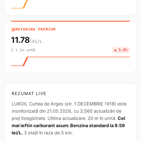
local_gas_station
MOTORINA PREMIUM
11.78
lei/L
2 z în urmă
▲ 5.4%
REZUMAT LIVE
LUKOIL Curtea de Arges (str. 1 DECEMBRIE 1918) este
monitorizată din 21.05.2026, cu 3,560 actualizări de
preț înregistrate. Ultima actualizare: 20 m în urmă.
Cel
mai ieftin carburant acum: Benzina standard la 9.59
lei/L.
3 stații în raza de 5 km.