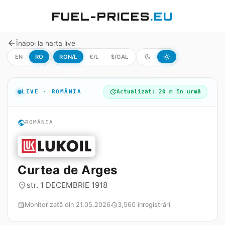
FUEL-PRICES
.EU
arrow_back
Înapoi la harta live
EN
RO
RON/L
€/L
$/GAL
dark_mode
light_mode
LIVE · ROMÂNIA
update
Actualizat: 20 m în urmă
public
ROMÂNIA
Curtea de Arges
str. 1 DECEMBRIE 1918
place
Monitorizată din 21.05.2026
3,560 înregistrări
calendar_month
history