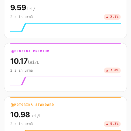
9.59
lei/L
2 z în urmă
▲ 2.1%
local_gas_station
BENZINA PREMIUM
10.17
lei/L
2 z în urmă
▲ 2.0%
local_gas_station
MOTORINA STANDARD
10.98
lei/L
2 z în urmă
▲ 5.3%