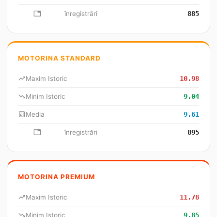
database
înregistrări
885
MOTORINA STANDARD
trending_up
Maxim Istoric
10.98
trending_down
Minim Istoric
9.04
analytics
Media
9.61
database
înregistrări
895
MOTORINA PREMIUM
trending_up
Maxim Istoric
11.78
trending_down
Minim Istoric
9.85