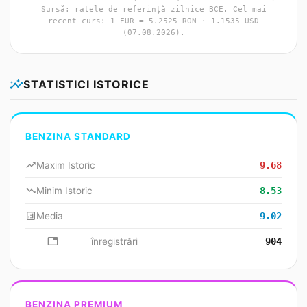
Sursă: ratele de referință zilnice BCE. Cel mai
recent curs: 1 EUR = 5.2525 RON · 1.1535 USD
(07.08.2026).
insights
STATISTICI ISTORICE
BENZINA STANDARD
trending_up
Maxim Istoric
9.68
trending_down
Minim Istoric
8.53
analytics
Media
9.02
database
înregistrări
904
BENZINA PREMIUM