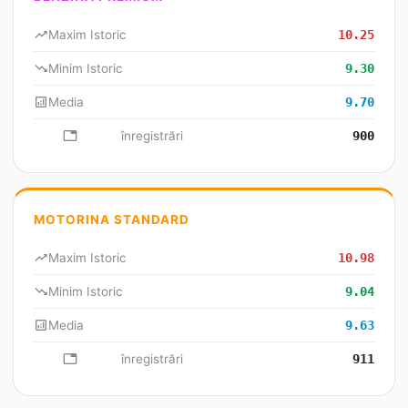
trending_up
Maxim Istoric
10.25
trending_down
Minim Istoric
9.30
analytics
Media
9.70
database
înregistrări
900
MOTORINA STANDARD
trending_up
Maxim Istoric
10.98
trending_down
Minim Istoric
9.04
analytics
Media
9.63
database
înregistrări
911