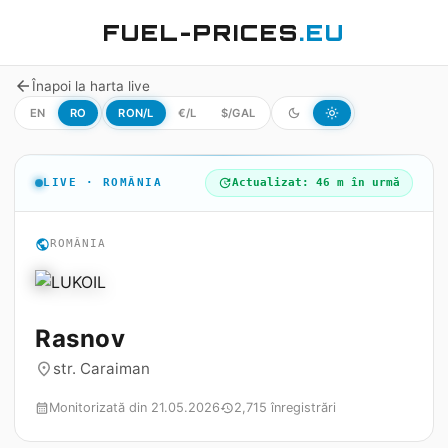
FUEL-PRICES
.EU
arrow_back
Înapoi la harta live
EN
RO
RON/L
€/L
$/GAL
dark_mode
light_mode
LIVE · ROMÂNIA
update
Actualizat: 46 m în urmă
public
ROMÂNIA
Rasnov
str. Caraiman
place
Monitorizată din 21.05.2026
2,715 înregistrări
calendar_month
history