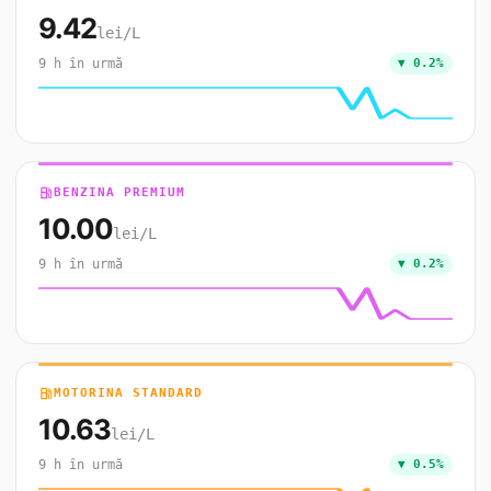
9.42
lei/L
9 h în urmă
▼ 0.2%
local_gas_station
BENZINA PREMIUM
10.00
lei/L
9 h în urmă
▼ 0.2%
local_gas_station
MOTORINA STANDARD
10.63
lei/L
9 h în urmă
▼ 0.5%