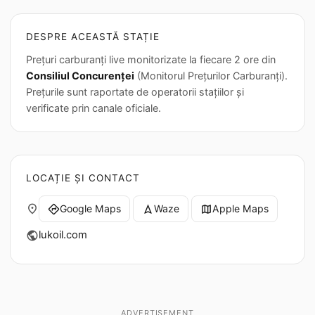
DESPRE ACEASTĂ STAȚIE
Prețuri carburanți live monitorizate la fiecare 2 ore din
Consiliul Concurenței
(Monitorul Prețurilor Carburanți).
Prețurile sunt raportate de operatorii stațiilor și
verificate prin canale oficiale.
LOCAȚIE ȘI CONTACT
place
Google Maps
Waze
Apple Maps
directions
navigation
map
lukoil.com
public
ADVERTISEMENT