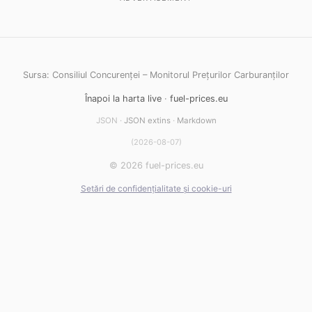
Sursa: Consiliul Concurenței – Monitorul Prețurilor Carburanților
Înapoi la harta live
·
fuel-prices.eu
JSON ·
JSON extins
·
Markdown
(2026-08-07)
© 2026 fuel-prices.eu
Setări de confidențialitate și cookie-uri