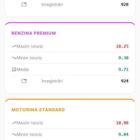
database
înregistrări
928
BENZINA PREMIUM
trending_up
Maxim Istoric
10.25
trending_down
Minim Istoric
9.30
analytics
Media
9.71
database
înregistrări
924
MOTORINA STANDARD
trending_up
Maxim Istoric
10.98
trending_down
Minim Istoric
9.04