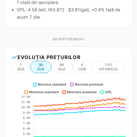
1 stații din apropiere.
GPL: 4.58 lei/L (€0.872 · $3.81/gal), +0.4% față de
acum 7 zile.
ADVERTISEMENT
show_chart
EVOLUȚIA PREȚURILOR
7
30
90
6
TOT
ZILE
ZILE
ZILE
LUNI
ISTORICUL