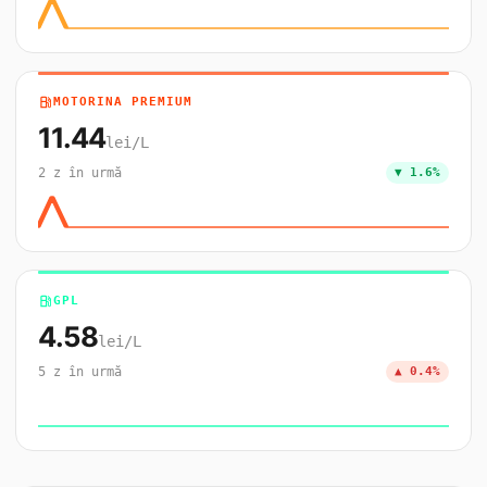
local_gas_station
MOTORINA PREMIUM
11.44
lei/L
2 z în urmă
▼ 1.6%
local_gas_station
GPL
4.58
lei/L
5 z în urmă
▲ 0.4%