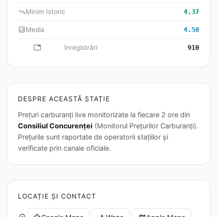
trending_down
Minim Istoric
4.37
analytics
Media
4.50
database
înregistrări
910
DESPRE ACEASTĂ STAȚIE
Prețuri carburanți live monitorizate la fiecare 2 ore din
Consiliul Concurenței
(Monitorul Prețurilor Carburanți).
Prețurile sunt raportate de operatorii stațiilor și
verificate prin canale oficiale.
LOCAȚIE ȘI CONTACT