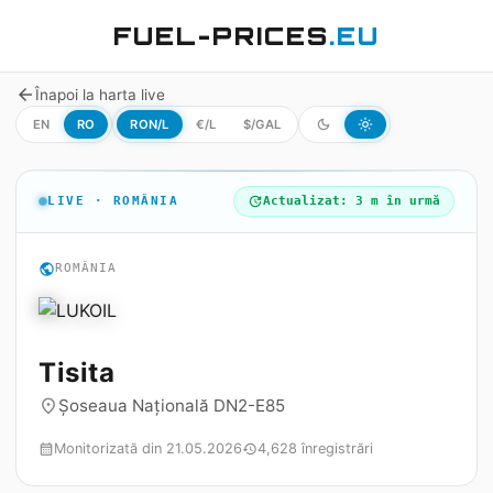
FUEL-PRICES
.EU
arrow_back
Înapoi la harta live
EN
RO
RON/L
€/L
$/GAL
dark_mode
light_mode
LIVE · ROMÂNIA
update
Actualizat: 3 m în urmă
public
ROMÂNIA
Tisita
Șoseaua Națională DN2-E85
place
Monitorizată din 21.05.2026
4,628 înregistrări
calendar_month
history