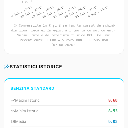
info
Conversiile în € și $ se fac la cursul de schimb
din ziua fiecărei înregistrări (nu la cursul curent).
Sursă: ratele de referință zilnice BCE. Cel mai
recent curs: 1 EUR = 5.2525 RON · 1.1535 USD
(07.08.2026).
insights
STATISTICI ISTORICE
BENZINA STANDARD
trending_up
Maxim Istoric
9.68
trending_down
Minim Istoric
8.53
analytics
Media
9.03