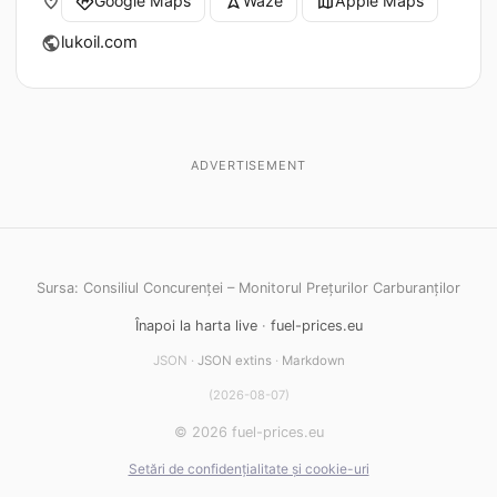
place
Google Maps
Waze
Apple Maps
directions
navigation
map
lukoil.com
public
ADVERTISEMENT
Sursa: Consiliul Concurenței – Monitorul Prețurilor Carburanților
Înapoi la harta live
·
fuel-prices.eu
JSON ·
JSON extins
·
Markdown
(2026-08-07)
© 2026 fuel-prices.eu
Setări de confidențialitate și cookie-uri