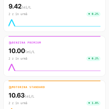
9.42
lei/L
2 z în urmă
▼ 0.2%
local_gas_station
BENZINA PREMIUM
10.00
lei/L
2 z în urmă
▼ 0.2%
local_gas_station
MOTORINA STANDARD
10.63
lei/L
2 z în urmă
▼ 1.8%