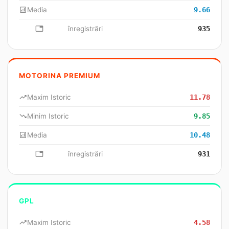
analytics
Media
9.66
database
înregistrări
935
MOTORINA PREMIUM
trending_up
Maxim Istoric
11.78
trending_down
Minim Istoric
9.85
analytics
Media
10.48
database
înregistrări
931
GPL
trending_up
Maxim Istoric
4.58