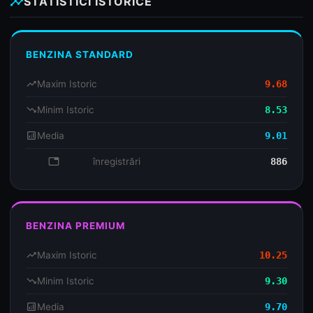
insights
STATISTICI ISTORICE
BENZINA STANDARD
trending_up
Maxim Istoric
9.68
trending_down
Minim Istoric
8.53
analytics
Media
9.01
database
înregistrări
886
BENZINA PREMIUM
trending_up
Maxim Istoric
10.25
trending_down
Minim Istoric
9.30
analytics
Media
9.70