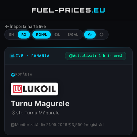
FUEL-PRICES
.EU
arrow_back
Înapoi la harta live
EN
RO
RON/L
€/L
$/GAL
dark_mode
light_mode
LIVE · ROMÂNIA
update
Actualizat: 1 h în urmă
public
ROMÂNIA
Turnu Magurele
str. Turnu Măgurele
place
Monitorizată din 21.05.2026
3,550 înregistrări
calendar_month
history