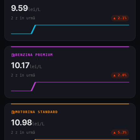
9.59
lei/L
2 z în urmă
▲ 2.1%
local_gas_station
BENZINA PREMIUM
10.17
lei/L
2 z în urmă
▲ 2.0%
local_gas_station
MOTORINA STANDARD
10.98
lei/L
2 z în urmă
▲ 5.3%