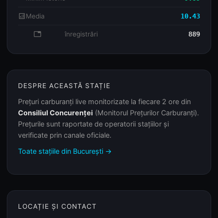
analytics
Media
10.43
database
înregistrări
889
DESPRE ACEASTĂ STAȚIE
Prețuri carburanți live monitorizate la fiecare 2 ore din
Consiliul Concurenței
(Monitorul Prețurilor Carburanți).
Prețurile sunt raportate de operatorii stațiilor și
verificate prin canale oficiale.
Toate stațiile din București →
LOCAȚIE ȘI CONTACT