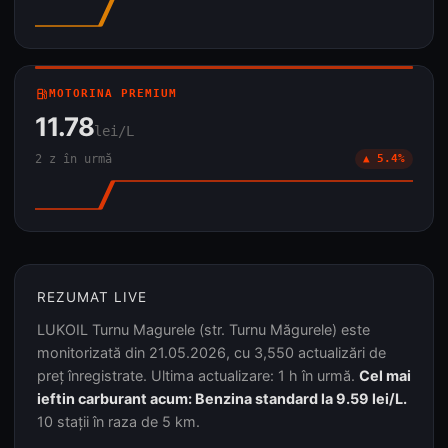
local_gas_station
MOTORINA PREMIUM
11.78
lei/L
2 z în urmă
▲ 5.4%
REZUMAT LIVE
LUKOIL Turnu Magurele (str. Turnu Măgurele) este
monitorizată din 21.05.2026, cu 3,550 actualizări de
preț înregistrate. Ultima actualizare: 1 h în urmă.
Cel mai
ieftin carburant acum: Benzina standard la 9.59 lei/L.
10 stații în raza de 5 km.