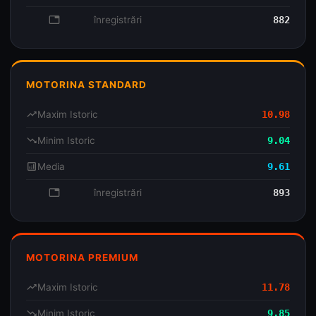
database
înregistrări
882
MOTORINA STANDARD
trending_up
Maxim Istoric
10.98
trending_down
Minim Istoric
9.04
analytics
Media
9.61
database
înregistrări
893
MOTORINA PREMIUM
trending_up
Maxim Istoric
11.78
trending_down
Minim Istoric
9.85