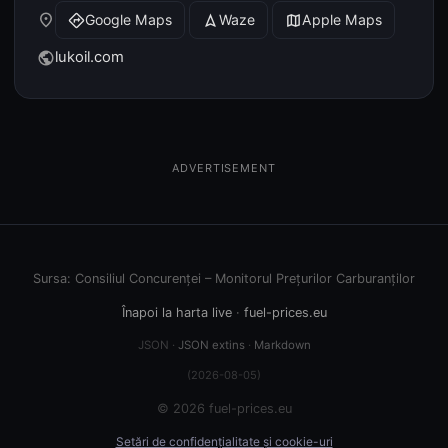
place
Google Maps
Waze
Apple Maps
directions
navigation
map
lukoil.com
public
ADVERTISEMENT
Sursa: Consiliul Concurenței – Monitorul Prețurilor Carburanților
Înapoi la harta live
·
fuel-prices.eu
JSON ·
JSON extins
·
Markdown
(2026-08-05)
© 2026 fuel-prices.eu
Setări de confidențialitate și cookie-uri