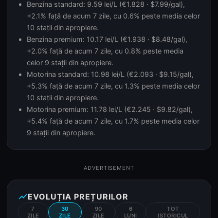
Benzina standard: 9.59 lei/L (€1.828 · $7.99/gal),
+2.1% față de acum 7 zile, cu 0.6% peste media celor
10 stații din apropiere.
Benzina premium: 10.17 lei/L (€1.938 · $8.48/gal),
+2.0% față de acum 7 zile, cu 0.8% peste media
celor 9 stații din apropiere.
Motorina standard: 10.98 lei/L (€2.093 · $9.15/gal),
+5.3% față de acum 7 zile, cu 1.3% peste media celor
10 stații din apropiere.
Motorina premium: 11.78 lei/L (€2.245 · $9.82/gal),
+5.4% față de acum 7 zile, cu 1.7% peste media celor
9 stații din apropiere.
ADVERTISEMENT
show_chart
EVOLUȚIA PREȚURILOR
7
30
90
6
TOT
ZILE
ZILE
ZILE
LUNI
ISTORICUL