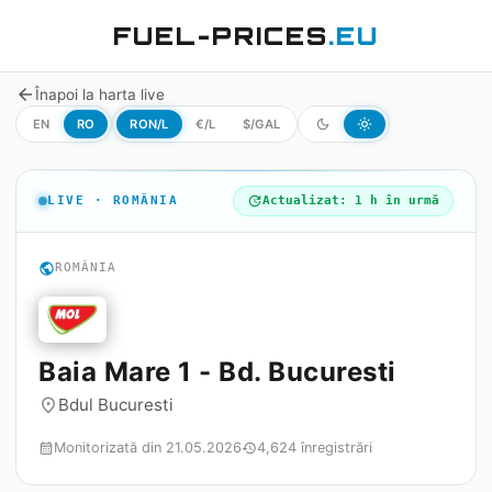
FUEL-PRICES
.EU
arrow_back
Înapoi la harta live
EN
RO
RON/L
€/L
$/GAL
dark_mode
light_mode
LIVE · ROMÂNIA
update
Actualizat: 1 h în urmă
public
ROMÂNIA
Baia Mare 1 - Bd. Bucuresti
Bdul Bucuresti
place
Monitorizată din 21.05.2026
4,624 înregistrări
calendar_month
history