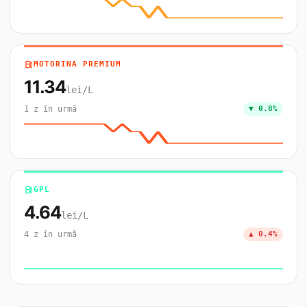
local_gas_station
MOTORINA PREMIUM
11.34
lei/L
1 z în urmă
▼ 0.8%
local_gas_station
GPL
4.64
lei/L
4 z în urmă
▲ 0.4%