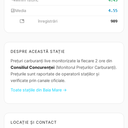
trending_down
Minim Istoric
4.43
analytics
Media
4.55
database
înregistrări
909
DESPRE ACEASTĂ STAȚIE
Prețuri carburanți live monitorizate la fiecare 2 ore din
Consiliul Concurenței
(Monitorul Prețurilor Carburanți).
Prețurile sunt raportate de operatorii stațiilor și
verificate prin canale oficiale.
Toate stațiile din Baia Mare →
LOCAȚIE ȘI CONTACT