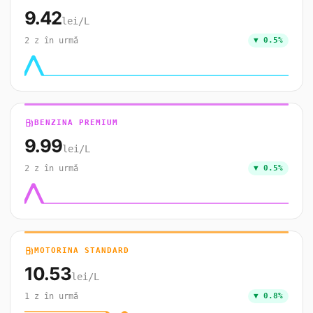
9.42
lei/L
2 z în urmă
▼ 0.5%
local_gas_station
BENZINA PREMIUM
9.99
lei/L
2 z în urmă
▼ 0.5%
local_gas_station
MOTORINA STANDARD
10.53
lei/L
1 z în urmă
▼ 0.8%