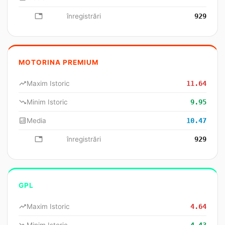
database
înregistrări
929
MOTORINA PREMIUM
trending_up
Maxim Istoric
11.64
trending_down
Minim Istoric
9.95
analytics
Media
10.47
database
înregistrări
929
GPL
trending_up
Maxim Istoric
4.64