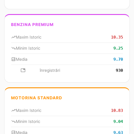
BENZINA PREMIUM
trending_up
Maxim Istoric
10.35
trending_down
Minim Istoric
9.25
analytics
Media
9.70
database
înregistrări
930
MOTORINA STANDARD
trending_up
Maxim Istoric
10.83
trending_down
Minim Istoric
9.04
analytics
Media
9.63