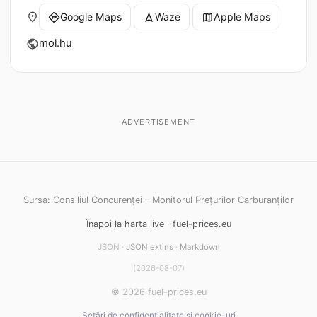
place
Google Maps
Waze
Apple Maps
directions
navigation
map
mol.hu
public
ADVERTISEMENT
Sursa: Consiliul Concurenței – Monitorul Prețurilor Carburanților
Înapoi la harta live
·
fuel-prices.eu
JSON ·
JSON extins
·
Markdown
(2026-08-07)
© 2026 fuel-prices.eu
Setări de confidențialitate și cookie-uri