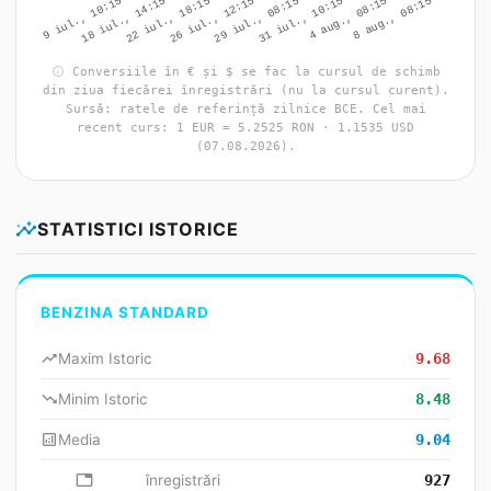
info
Conversiile în € și $ se fac la cursul de schimb
din ziua fiecărei înregistrări (nu la cursul curent).
Sursă: ratele de referință zilnice BCE. Cel mai
recent curs: 1 EUR = 5.2525 RON · 1.1535 USD
(07.08.2026).
insights
STATISTICI ISTORICE
BENZINA STANDARD
trending_up
Maxim Istoric
9.68
trending_down
Minim Istoric
8.48
analytics
Media
9.04
database
înregistrări
927