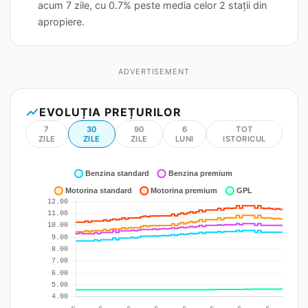
acum 7 zile, cu 0.7% peste media celor 2 stații din
apropiere.
ADVERTISEMENT
show_chart
EVOLUȚIA PREȚURILOR
7
30
90
6
TOT
ZILE
ZILE
ZILE
LUNI
ISTORICUL