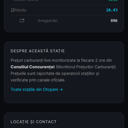
analytics
Media
10.43
database
înregistrări
896
DESPRE ACEASTĂ STAȚIE
Prețuri carburanți live monitorizate la fiecare 2 ore din
Consiliul Concurenței
(Monitorul Prețurilor Carburanți).
Prețurile sunt raportate de operatorii stațiilor și
verificate prin canale oficiale.
Toate stațiile din Otopeni →
LOCAȚIE ȘI CONTACT