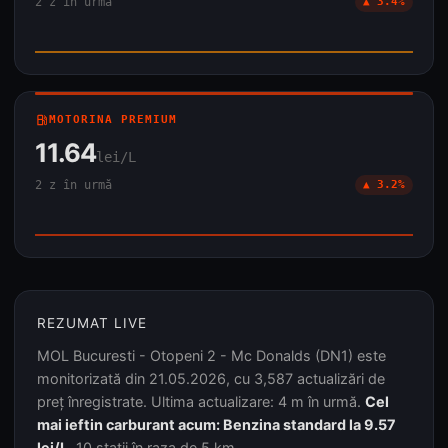
2 z în urmă
▲ 3.4%
local_gas_station
MOTORINA PREMIUM
11.64
lei/L
2 z în urmă
▲ 3.2%
REZUMAT LIVE
MOL Bucuresti - Otopeni 2 - Mc Donalds (DN1) este
monitorizată din 21.05.2026, cu 3,587 actualizări de
preț înregistrate. Ultima actualizare: 4 m în urmă.
Cel
mai ieftin carburant acum: Benzina standard la 9.57
lei/L.
10 stații în raza de 5 km.