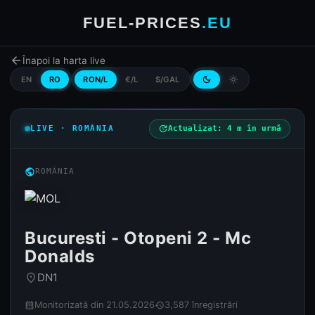
FUEL-PRICES
.EU
arrow_back
Înapoi la harta live
EN
RO
RON/L
€/L
$/GAL
dark_mode
light_mode
LIVE · ROMÂNIA
update
Actualizat: 4 m în urmă
public
ROMÂNIA
Bucuresti - Otopeni 2 - Mc
Donalds
DN1
place
Monitorizată din 21.05.2026
3,587 înregistrări
calendar_month
history