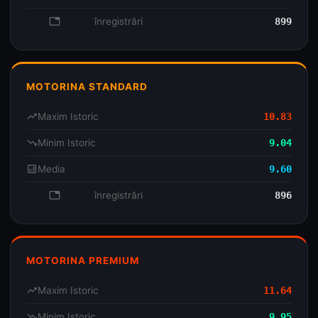
database
înregistrări
899
MOTORINA STANDARD
trending_up
Maxim Istoric
10.83
trending_down
Minim Istoric
9.04
analytics
Media
9.60
database
înregistrări
896
MOTORINA PREMIUM
trending_up
Maxim Istoric
11.64
trending_down
Minim Istoric
9.95