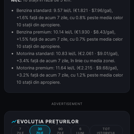
Benzina standard: 9.57 lei/L (€1.821 · $7.96/gal),
+1.6% față de acum 7 zile, cu 0.8% peste media celor
10 stații din apropiere.
Benzina premium: 10.14 lei/L (€1.930 · $8.43/gal),
+1.5% față de acum 7 zile, cu 0.7% peste media celor
10 stații din apropiere.
Motorina standard: 10.83 lei/L (€2.061 · $9.01/gal),
+3.4% față de acum 7 zile, în linie cu media zonei.
Motorina premium: 11.64 lei/L (€2.215 · $9.68/gal),
+3.2% față de acum 7 zile, cu 1.2% peste media celor
10 stații din apropiere.
ADVERTISEMENT
show_chart
EVOLUȚIA PREȚURILOR
7
30
90
6
TOT
ZILE
ZILE
ZILE
LUNI
ISTORICUL