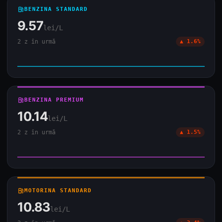
local_gas_station
BENZINA STANDARD
9.57
lei/L
2 z în urmă
▲ 1.6%
local_gas_station
BENZINA PREMIUM
10.14
lei/L
2 z în urmă
▲ 1.5%
local_gas_station
MOTORINA STANDARD
10.83
lei/L