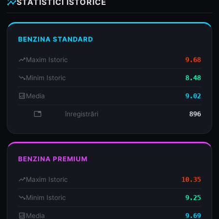
insights
STATISTICI ISTORICE
BENZINA STANDARD
trending_up
Maxim Istoric
9.68
trending_down
Minim Istoric
8.48
analytics
Media
9.02
database
înregistrări
896
BENZINA PREMIUM
trending_up
Maxim Istoric
10.35
trending_down
Minim Istoric
9.25
analytics
Media
9.69