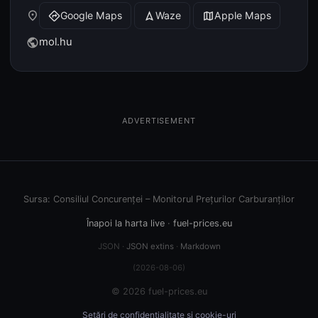
place
Google Maps
Waze
Apple Maps
directions
navigation
map
mol.hu
public
ADVERTISEMENT
Sursa: Consiliul Concurenței – Monitorul Prețurilor Carburanților
Înapoi la harta live
·
fuel-prices.eu
JSON ·
JSON extins
·
Markdown
(2026-08-06)
© 2026 fuel-prices.eu
Setări de confidențialitate și cookie-uri