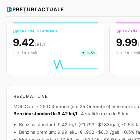
local_gas_station
PREȚURI ACTUALE
local_gas_station
BENZINA STANDARD
local_gas_station
BENZINA
9.42
9.99
lei/L
l
1 z în urmă
▼ 0.5%
1 z în urmă
REZUMAT LIVE
MOL Carei - 25 Octombrie (str. 25 Octombrie) este monitorizat
Benzina standard la 9.42 lei/L.
4 stații în raza de 5 km.
Benzina standard: 9.42 lei/L (€1.793 · $7.83/gal), -0.5% faț
Benzina premium: 9.99 lei/L (€1.902 · $8.31/gal), -0.5% faț
Motorina standard: 10.59 lei/L (€2.016 · $8.80/gal), -0.3%