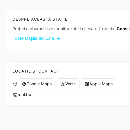
DESPRE ACEASTĂ STAȚIE
Prețuri carburanți live monitorizate la fiecare 2 ore din
Consil
Toate stațiile din Carei →
LOCAȚIE ȘI CONTACT
place
Google Maps
Waze
Apple Maps
directions
navigation
map
mol.hu
public