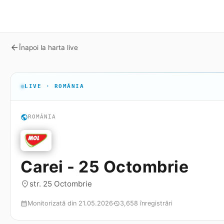
arrow_back
Înapoi la harta live
LIVE · ROMÂNIA
public
ROMÂNIA
Carei - 25 Octombrie
str. 25 Octombrie
place
Monitorizată din 21.05.2026
3,658 înregistrări
calendar_month
history