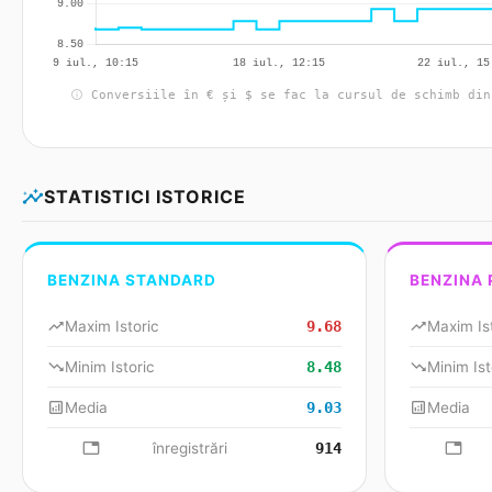
info
Conversiile în € și $ se fac la cursul de schimb din
insights
STATISTICI ISTORICE
BENZINA STANDARD
BENZINA
trending_up
Maxim Istoric
9.68
trending_up
Maxim Is
trending_down
Minim Istoric
8.48
trending_down
Minim Ist
analytics
Media
9.03
analytics
Media
database
înregistrări
914
databa