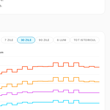
e.
7 ZILE
30 ZILE
90 ZILE
6 LUNI
TOT ISTORICUL