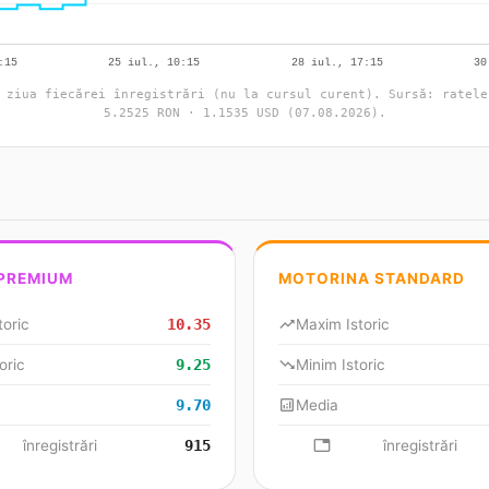
 ziua fiecărei înregistrări (nu la cursul curent). Sursă: ratele
5.2525 RON · 1.1535 USD (07.08.2026).
 PREMIUM
MOTORINA STANDARD
toric
10.35
trending_up
Maxim Istoric
oric
9.25
trending_down
Minim Istoric
9.70
analytics
Media
se
înregistrări
915
database
înregistrări