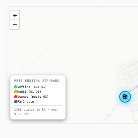
+
−
PREȚ BENZINA STANDARD
Ieftine (sub Q1)
Medii (Q1–Q3)
local_gas_station
Scumpe (peste Q3)
Fără date
1396 stații în RO · med:
9.42 lei