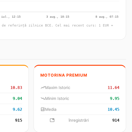
 de referință zilnice BCE. Cel mai recent curs: 1 EUR =
MOTORINA PREMIUM
10.83
trending_up
Maxim Istoric
11.64
9.04
trending_down
Minim Istoric
9.95
9.62
analytics
Media
10.45
915
database
înregistrări
914