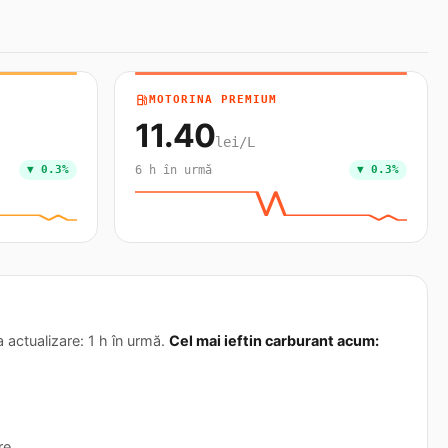
local_gas_station
MOTORINA PREMIUM
11.40
lei/L
▼ 0.3%
6 h în urmă
▼ 0.3%
 actualizare: 1 h în urmă.
Cel mai ieftin carburant acum:
re.