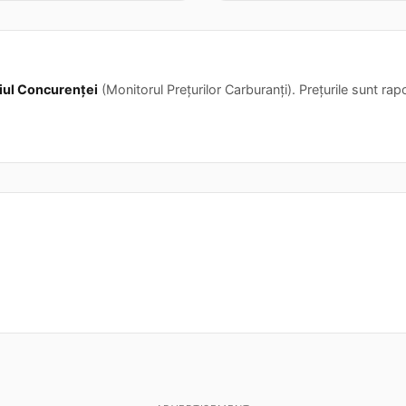
iul Concurenței
(Monitorul Prețurilor Carburanți). Prețurile sunt rapor