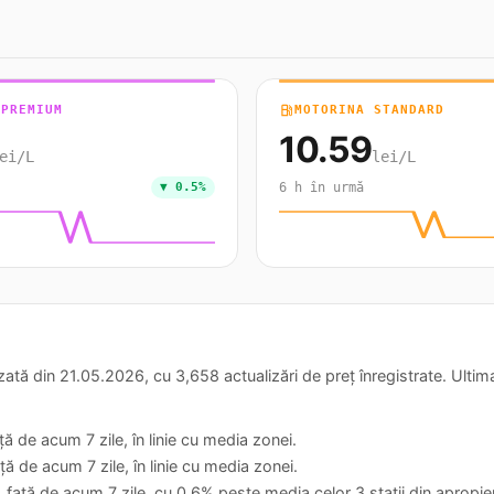
 PREMIUM
local_gas_station
MOTORINA STANDARD
10.59
ei/L
lei/L
▼ 0.5%
6 h în urmă
ă din 21.05.2026, cu 3,658 actualizări de preț înregistrate. Ultima
ă de acum 7 zile, în linie cu media zonei.
ă de acum 7 zile, în linie cu media zonei.
 față de acum 7 zile, cu 0.6% peste media celor 3 stații din apropie