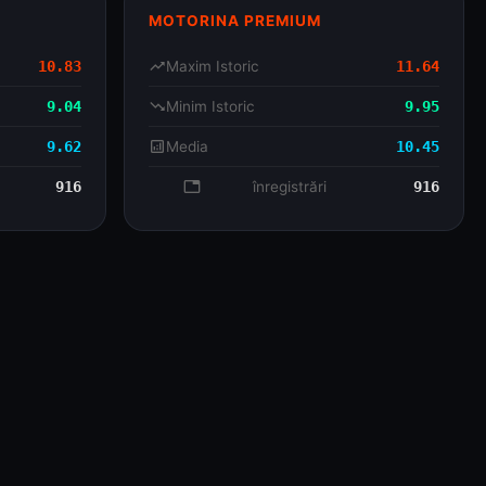
MOTORINA PREMIUM
10.83
trending_up
Maxim Istoric
11.64
9.04
trending_down
Minim Istoric
9.95
9.62
analytics
Media
10.45
916
database
înregistrări
916