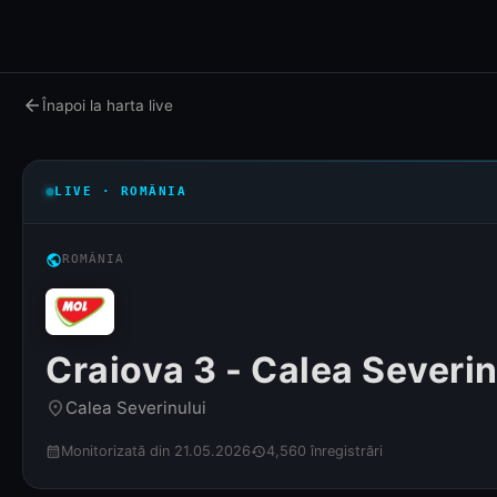
arrow_back
Înapoi la harta live
LIVE · ROMÂNIA
public
ROMÂNIA
Craiova 3 - Calea Severin
Calea Severinului
place
Monitorizată din 21.05.2026
4,560 înregistrări
calendar_month
history