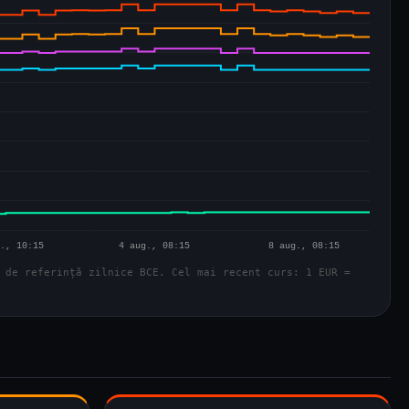
 de referință zilnice BCE. Cel mai recent curs: 1 EUR =