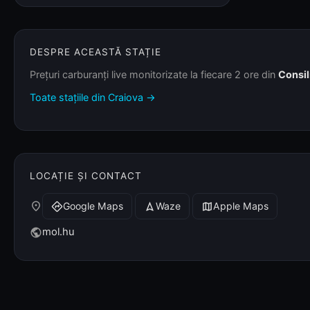
DESPRE ACEASTĂ STAȚIE
Prețuri carburanți live monitorizate la fiecare 2 ore din
Consil
Toate stațiile din Craiova →
LOCAȚIE ȘI CONTACT
place
Google Maps
Waze
Apple Maps
directions
navigation
map
mol.hu
public