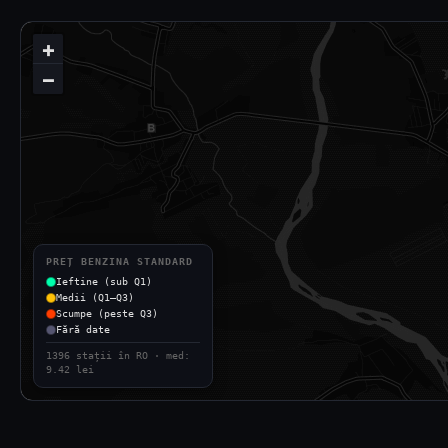
+
−
PREȚ BENZINA STANDARD
Ieftine (sub Q1)
Medii (Q1–Q3)
Scumpe (peste Q3)
Fără date
1396 stații în RO · med:
9.42 lei