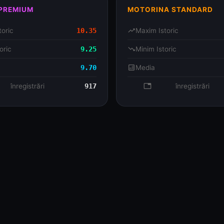
 PREMIUM
MOTORINA STANDARD
toric
10.35
trending_up
Maxim Istoric
oric
9.25
trending_down
Minim Istoric
9.70
analytics
Media
se
înregistrări
917
database
înregistrări