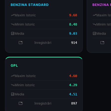
BENZINA STANDARD
BENZINA
trending_up
Maxim Istoric
9.68
trending_up
Maxim Is
trending_down
Minim Istoric
8.48
trending_down
Minim Ist
analytics
Media
9.03
analytics
Media
database
înregistrări
914
databa
GPL
trending_up
Maxim Istoric
4.60
trending_down
Minim Istoric
4.29
analytics
Media
4.51
database
înregistrări
897