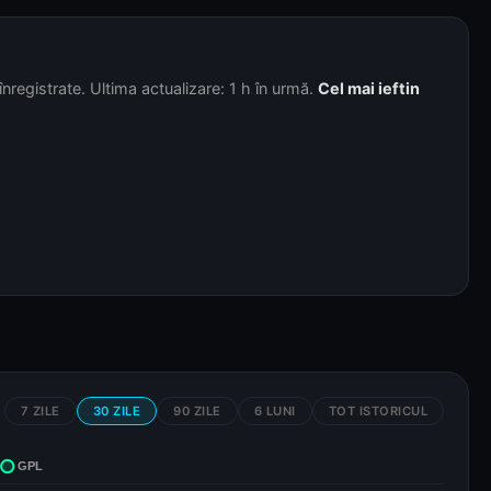
nregistrate. Ultima actualizare: 1 h în urmă.
Cel mai ieftin
7 ZILE
30 ZILE
90 ZILE
6 LUNI
TOT ISTORICUL