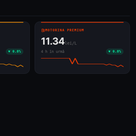
2
local_gas_station
MOTORINA PREMIUM
11.34
lei/L
▼ 0.8%
4 h în urmă
▼ 0.8%