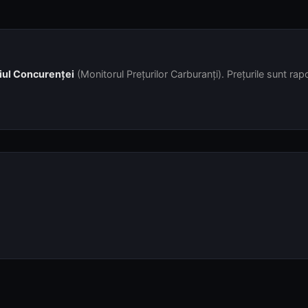
iul Concurenței
(Monitorul Prețurilor Carburanți). Prețurile sunt rapor