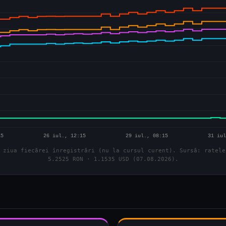
 ziua fiecărei înregistrări (nu la cursul curent). Sursă: ratele
5.2525 RON · 1.1535 USD (07.08.2026).