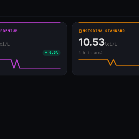
 PREMIUM
local_gas_station
MOTORINA STANDARD
10.53
ei/L
lei/L
▼ 0.5%
4 h în urmă