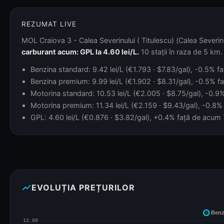
REZUMAT LIVE
MOL Craiova 3 - Calea Severinului ( Titulescu) (Calea Severinu
carburant acum: GPL la 4.60 lei/L.
10 stații în raza de 5 km.
Benzina standard: 9.42 lei/L (€1.793 · $7.83/gal), -0.5% faț
Benzina premium: 9.99 lei/L (€1.902 · $8.31/gal), -0.5% faț
Motorina standard: 10.53 lei/L (€2.005 · $8.75/gal), -0.9% 
Motorina premium: 11.34 lei/L (€2.159 · $9.43/gal), -0.8% f
GPL: 4.60 lei/L (€0.876 · $3.82/gal), +0.4% față de acum 7 
show_chart
EVOLUȚIA PREȚURILOR