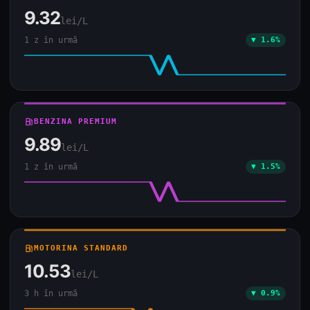
9.32
lei/L
1 z în urmă
▼ 1.6%
local_gas_station
BENZINA PREMIUM
9.89
lei/L
1 z în urmă
▼ 1.5%
local_gas_station
MOTORINA STANDARD
10.53
lei/L
3 h în urmă
▼ 0.9%