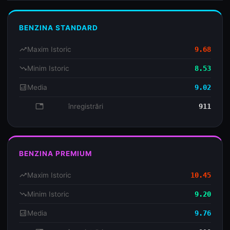
BENZINA STANDARD
trending_up
Maxim Istoric
9.68
trending_down
Minim Istoric
8.53
analytics
Media
9.02
database
înregistrări
911
BENZINA PREMIUM
trending_up
Maxim Istoric
10.45
trending_down
Minim Istoric
9.20
analytics
Media
9.76