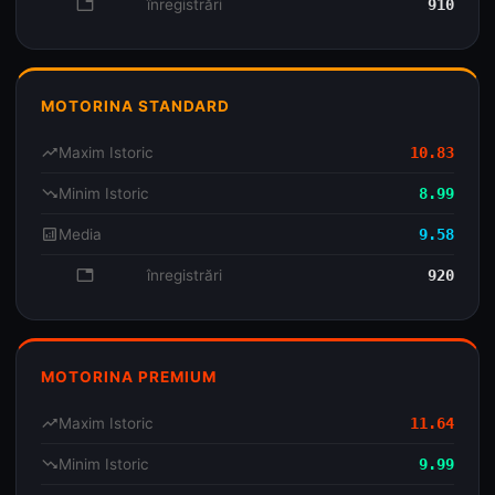
database
înregistrări
910
MOTORINA STANDARD
trending_up
Maxim Istoric
10.83
trending_down
Minim Istoric
8.99
analytics
Media
9.58
database
înregistrări
920
MOTORINA PREMIUM
trending_up
Maxim Istoric
11.64
trending_down
Minim Istoric
9.99