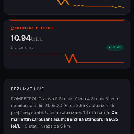
local_gas_station
MOTORINA PREMIUM
10.94
lei/L
1 z în urmă
▼ 4.4%
REZUMAT LIVE
ROMPETROL Craiova 5 Simnic (Aleea 4 Șimnic 6) este
monitorizată din 21.05.2026, cu 3,653 actualizări de
preț înregistrate. Ultima actualizare: 13 m în urmă.
Cel
mai ieftin carburant acum: Benzina standard la 9.32
lei/L.
10 stații în raza de 5 km.