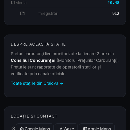
analytics
Media
10.48
database
înregistrări
912
DESPRE ACEASTĂ STAȚIE
Prețuri carburanți live monitorizate la fiecare 2 ore din
Consiliul Concurenței
(Monitorul Prețurilor Carburanți).
Prețurile sunt raportate de operatorii stațiilor și
verificate prin canale oficiale.
Toate stațiile din Craiova →
LOCAȚIE ȘI CONTACT
place
Google Maps
Waze
Apple Maps
directions
navigation
map