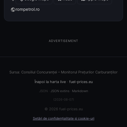
rompetrol.ro
public
ADVERTISEMENT
Sursa: Consiliul Concurenței – Monitorul Prețurilor Carburanților
Înapoi la harta live
·
fuel-prices.eu
JSON ·
JSON extins
·
Markdown
(2026-08-07)
© 2026 fuel-prices.eu
Setări de confidențialitate și cookie-uri