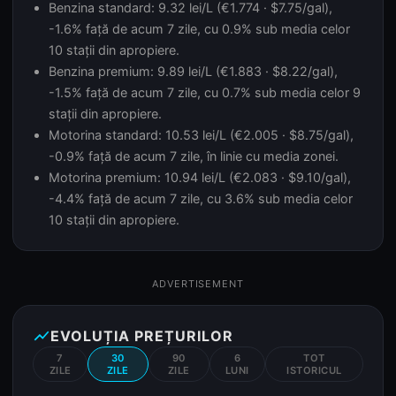
Benzina standard: 9.32 lei/L (€1.774 · $7.75/gal),
-1.6% față de acum 7 zile, cu 0.9% sub media celor
10 stații din apropiere.
Benzina premium: 9.89 lei/L (€1.883 · $8.22/gal),
-1.5% față de acum 7 zile, cu 0.7% sub media celor 9
stații din apropiere.
Motorina standard: 10.53 lei/L (€2.005 · $8.75/gal),
-0.9% față de acum 7 zile, în linie cu media zonei.
Motorina premium: 10.94 lei/L (€2.083 · $9.10/gal),
-4.4% față de acum 7 zile, cu 3.6% sub media celor
10 stații din apropiere.
ADVERTISEMENT
show_chart
EVOLUȚIA PREȚURILOR
7
30
90
6
TOT
ZILE
ZILE
ZILE
LUNI
ISTORICUL