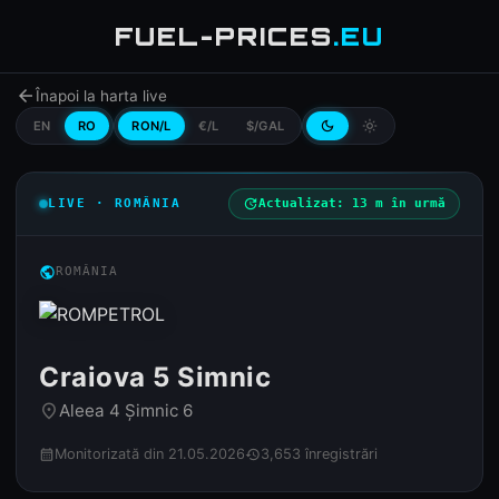
FUEL-PRICES
.EU
arrow_back
Înapoi la harta live
EN
RO
RON/L
€/L
$/GAL
dark_mode
light_mode
LIVE · ROMÂNIA
update
Actualizat: 13 m în urmă
public
ROMÂNIA
Craiova 5 Simnic
Aleea 4 Șimnic 6
place
Monitorizată din 21.05.2026
3,653 înregistrări
calendar_month
history