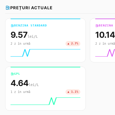
local_gas_station
PREȚURI ACTUALE
local_gas_station
BENZINA STANDARD
local_gas_station
BENZINA
9.57
10.14
lei/L
2 z în urmă
▲ 2.7%
2 z în urmă
local_gas_station
GPL
4.64
lei/L
1 z în urmă
▲ 1.1%