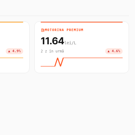
local_gas_station
MOTORINA PREMIUM
11.64
lei/L
▲ 4.9%
2 z în urmă
▲ 4.6%