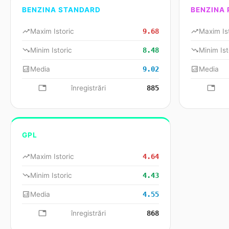
BENZINA STANDARD
BENZINA
trending_up
Maxim Istoric
9.68
trending_up
Maxim Is
trending_down
Minim Istoric
8.48
trending_down
Minim Ist
analytics
Media
9.02
analytics
Media
database
înregistrări
885
databa
GPL
trending_up
Maxim Istoric
4.64
trending_down
Minim Istoric
4.43
analytics
Media
4.55
database
înregistrări
868