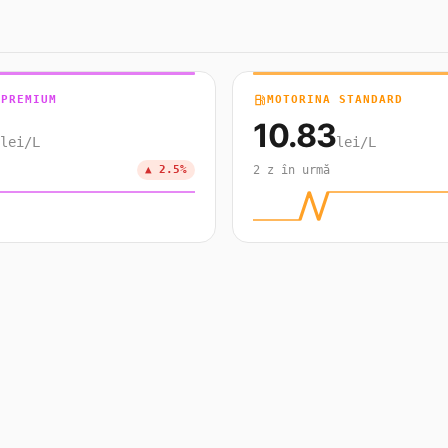
 PREMIUM
local_gas_station
MOTORINA STANDARD
10.83
lei/L
lei/L
▲ 2.5%
2 z în urmă