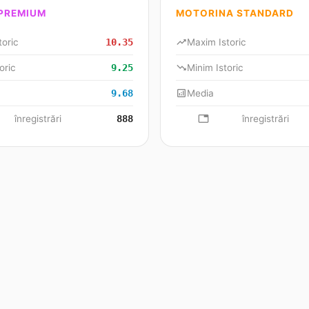
 PREMIUM
MOTORINA STANDARD
toric
10.35
trending_up
Maxim Istoric
oric
9.25
trending_down
Minim Istoric
9.68
analytics
Media
se
înregistrări
888
database
înregistrări