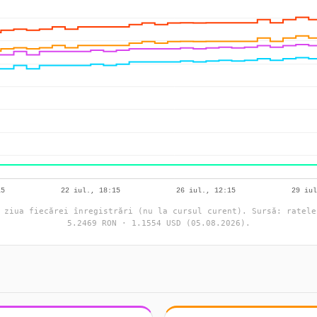
 ziua fiecărei înregistrări (nu la cursul curent). Sursă: ratele
5.2469 RON · 1.1554 USD (05.08.2026).