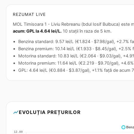
REZUMAT LIVE
MOL Timisoara 1 - Liviu Rebreanu (bdul Iosif Bulbuca) este mo
acum: GPL la 4.64 lei/L.
10 stații în raza de 5 km.
Benzina standard: 9.57 lei/L (€1.824 · $7.98/gal), +2.7% faț
Benzina premium: 10.14 lei/L (€1.933 · $8.45/gal), +2.5% fa
Motorina standard: 10.83 lei/L (€2.064 · $9.03/gal), +4.9% 
Motorina premium: 11.64 lei/L (€2.219 · $9.70/gal), +4.6% 
GPL: 4.64 lei/L (€0.884 · $3.87/gal), +1.1% față de acum 7 
show_chart
EVOLUȚIA PREȚURILOR