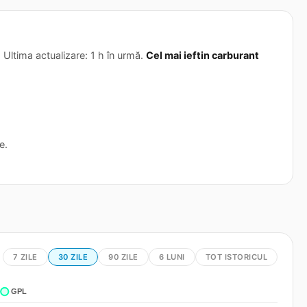
 Ultima actualizare: 1 h în urmă.
Cel mai ieftin carburant
e.
7 ZILE
30 ZILE
90 ZILE
6 LUNI
TOT ISTORICUL