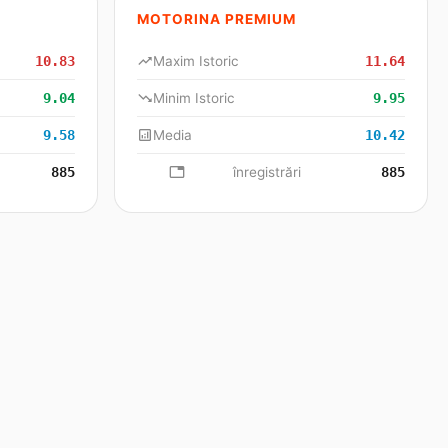
MOTORINA PREMIUM
10.83
trending_up
Maxim Istoric
11.64
9.04
trending_down
Minim Istoric
9.95
9.58
analytics
Media
10.42
885
database
înregistrări
885