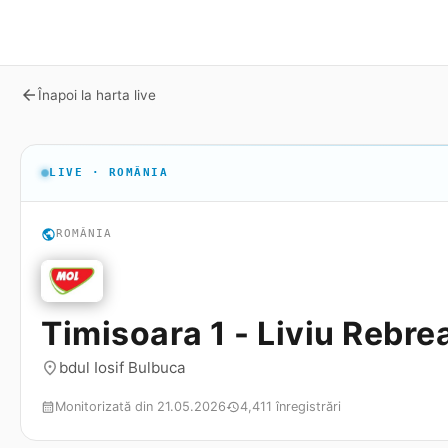
arrow_back
Înapoi la harta live
LIVE · ROMÂNIA
public
ROMÂNIA
Timisoara 1 - Liviu Rebre
bdul Iosif Bulbuca
place
Monitorizată din 21.05.2026
4,411 înregistrări
calendar_month
history