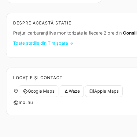
DESPRE ACEASTĂ STAȚIE
Prețuri carburanți live monitorizate la fiecare 2 ore din
Consil
Toate stațiile din Timișoara →
LOCAȚIE ȘI CONTACT
place
Google Maps
Waze
Apple Maps
directions
navigation
map
mol.hu
public