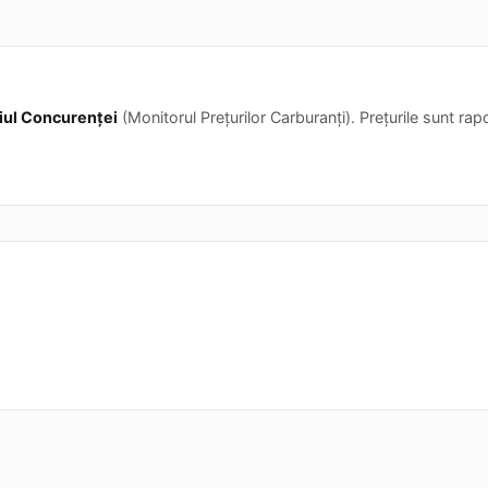
iul Concurenței
(Monitorul Prețurilor Carburanți). Prețurile sunt rapor