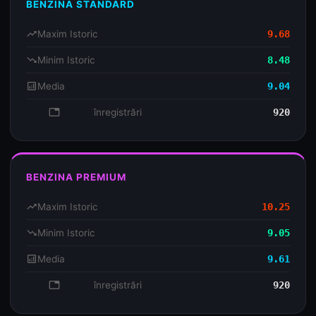
BENZINA STANDARD
trending_up
Maxim Istoric
9.68
trending_down
Minim Istoric
8.48
analytics
Media
9.04
database
înregistrări
920
BENZINA PREMIUM
trending_up
Maxim Istoric
10.25
trending_down
Minim Istoric
9.05
analytics
Media
9.61
database
înregistrări
920