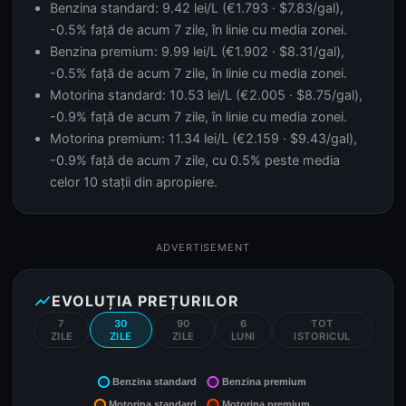
Benzina standard: 9.42 lei/L (€1.793 · $7.83/gal),
-0.5% față de acum 7 zile, în linie cu media zonei.
Benzina premium: 9.99 lei/L (€1.902 · $8.31/gal),
-0.5% față de acum 7 zile, în linie cu media zonei.
Motorina standard: 10.53 lei/L (€2.005 · $8.75/gal),
-0.9% față de acum 7 zile, în linie cu media zonei.
Motorina premium: 11.34 lei/L (€2.159 · $9.43/gal),
-0.9% față de acum 7 zile, cu 0.5% peste media
celor 10 stații din apropiere.
ADVERTISEMENT
show_chart
EVOLUȚIA PREȚURILOR
7
30
90
6
TOT
ZILE
ZILE
ZILE
LUNI
ISTORICUL