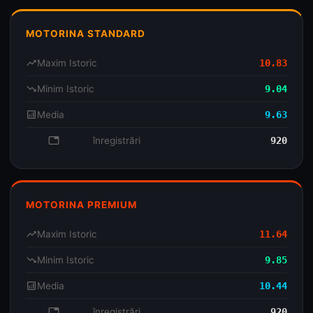
MOTORINA STANDARD
trending_up
Maxim Istoric
10.83
trending_down
Minim Istoric
9.04
analytics
Media
9.63
database
înregistrări
920
MOTORINA PREMIUM
trending_up
Maxim Istoric
11.64
trending_down
Minim Istoric
9.85
analytics
Media
10.44
database
înregistrări
920