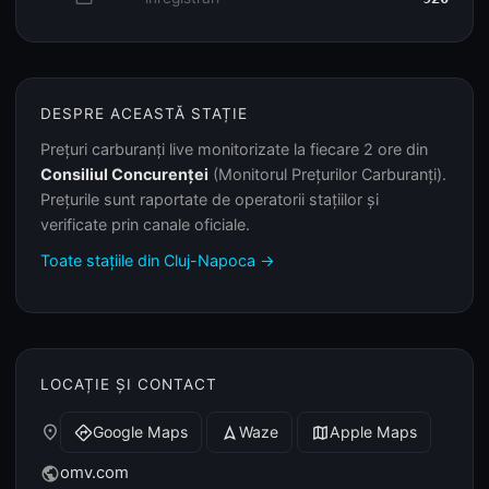
DESPRE ACEASTĂ STAȚIE
Prețuri carburanți live monitorizate la fiecare 2 ore din
Consiliul Concurenței
(Monitorul Prețurilor Carburanți).
Prețurile sunt raportate de operatorii stațiilor și
verificate prin canale oficiale.
Toate stațiile din Cluj-Napoca →
LOCAȚIE ȘI CONTACT
place
Google Maps
Waze
Apple Maps
directions
navigation
map
omv.com
public