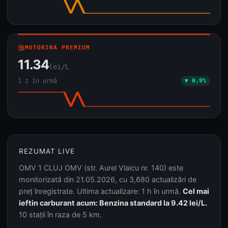
local_gas_station
MOTORINA PREMIUM
11.34
lei/L
1 z în urmă
▼ 0.9%
REZUMAT LIVE
OMV 1 CLUJ OMV (str. Aurel Vlaicu nr. 140) este
monitorizată din 21.05.2026, cu 3,680 actualizări de
preț înregistrate. Ultima actualizare: 1 h în urmă.
Cel mai
ieftin carburant acum: Benzina standard la 9.42 lei/L.
10 stații în raza de 5 km.