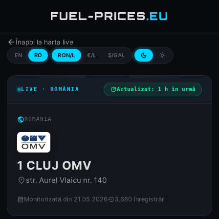
FUEL-PRICES
.EU
arrow_back
Înapoi la harta live
EN
RO
RON/L
€/L
$/GAL
dark_mode
light_mode
LIVE · ROMÂNIA
update
Actualizat: 1 h în urmă
public
ROMÂNIA
1 CLUJ OMV
str. Aurel Vlaicu nr. 140
place
Monitorizată din 21.05.2026
3,680 înregistrări
calendar_month
history