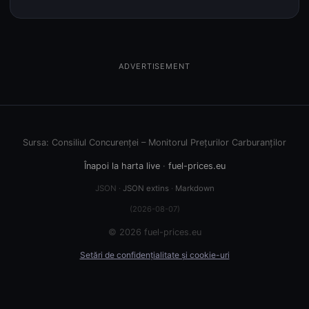
ADVERTISEMENT
Sursa: Consiliul Concurenței – Monitorul Prețurilor Carburanților
Înapoi la harta live
·
fuel-prices.eu
JSON ·
JSON extins
·
Markdown
(2026-08-07)
© 2026 fuel-prices.eu
Setări de confidențialitate și cookie-uri