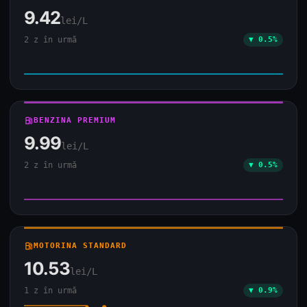
9.42
lei/L
2 z în urmă
▼ 0.5%
local_gas_station
BENZINA PREMIUM
9.99
lei/L
2 z în urmă
▼ 0.5%
local_gas_station
MOTORINA STANDARD
10.53
lei/L
1 z în urmă
▼ 0.9%