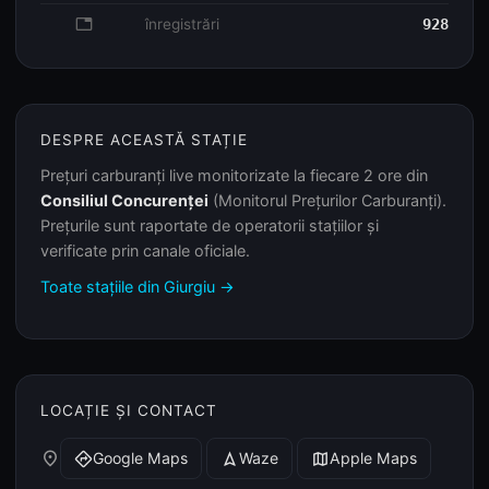
database
înregistrări
928
DESPRE ACEASTĂ STAȚIE
Prețuri carburanți live monitorizate la fiecare 2 ore din
Consiliul Concurenței
(Monitorul Prețurilor Carburanți).
Prețurile sunt raportate de operatorii stațiilor și
verificate prin canale oficiale.
Toate stațiile din Giurgiu →
LOCAȚIE ȘI CONTACT
place
Google Maps
Waze
Apple Maps
directions
navigation
map