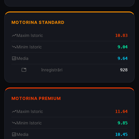
MOTORINA STANDARD
trending_up
Maxim Istoric
10.83
trending_down
Minim Istoric
9.04
analytics
Media
9.64
database
înregistrări
928
MOTORINA PREMIUM
trending_up
Maxim Istoric
11.64
trending_down
Minim Istoric
9.85
analytics
Media
10.45