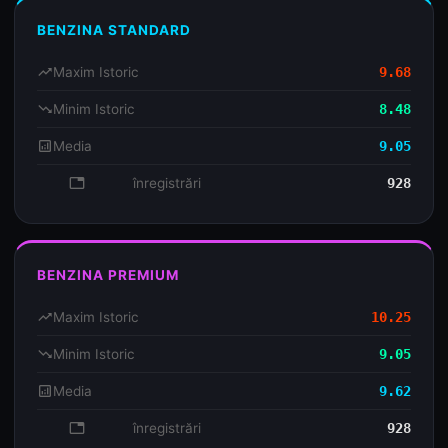
BENZINA STANDARD
trending_up
Maxim Istoric
9.68
trending_down
Minim Istoric
8.48
analytics
Media
9.05
database
înregistrări
928
BENZINA PREMIUM
trending_up
Maxim Istoric
10.25
trending_down
Minim Istoric
9.05
analytics
Media
9.62
database
înregistrări
928