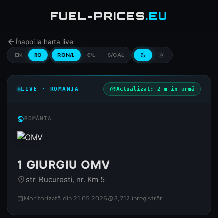
FUEL-PRICES
.EU
arrow_back
Înapoi la harta live
EN
RO
RON/L
€/L
$/GAL
dark_mode
light_mode
LIVE · ROMÂNIA
update
Actualizat: 2 m în urmă
public
ROMÂNIA
1 GIURGIU OMV
str. Bucuresti, nr. Km 5
place
Monitorizată din 21.05.2026
3,712 înregistrări
calendar_month
history