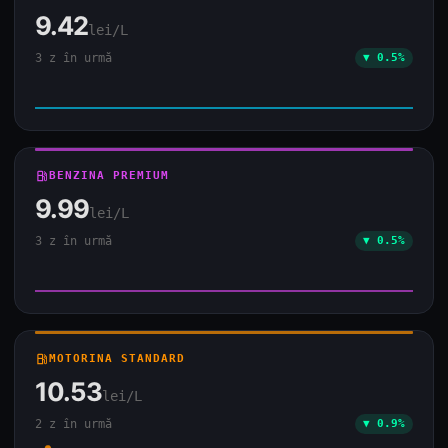
9.42
lei/L
3 z în urmă
▼ 0.5%
local_gas_station
BENZINA PREMIUM
9.99
lei/L
3 z în urmă
▼ 0.5%
local_gas_station
MOTORINA STANDARD
10.53
lei/L
2 z în urmă
▼ 0.9%