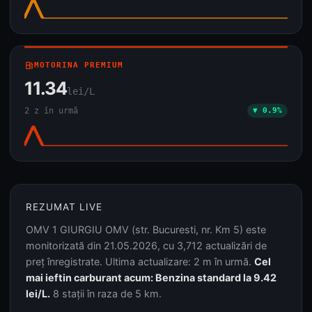
local_gas_station
MOTORINA PREMIUM
11.34
lei/L
2 z în urmă
▼ 0.9%
REZUMAT LIVE
OMV 1 GIURGIU OMV (str. Bucuresti, nr. Km 5) este
monitorizată din 21.05.2026, cu 3,712 actualizări de
preț înregistrate. Ultima actualizare: 2 m în urmă.
Cel
mai ieftin carburant acum: Benzina standard la 9.42
lei/L.
8 stații în raza de 5 km.