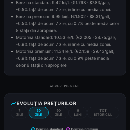
Benzina standard: 9.42 lei/L (€1.793 · $7.83/gal),
-0.5% față de acum 7 zile, în linie cu media zonei.
Benzina premium: 9.99 lei/L (€1.902 · $8.31/gal),
-0.5% față de acum 7 zile, cu 0.7% peste media celor
8 stații din apropiere.
Motorina standard: 10.53 lei/L (€2.005 · $8.75/gal),
-0.9% față de acum 7 zile, în linie cu media zonei.
Motorina premium: 11.34 lei/L (€2.159 · $9.43/gal),
-0.9% față de acum 7 zile, cu 0.9% peste media
celor 6 stații din apropiere.
ADVERTISEMENT
show_chart
EVOLUȚIA PREȚURILOR
7
30
90
6
TOT
ZILE
ZILE
ZILE
LUNI
ISTORICUL