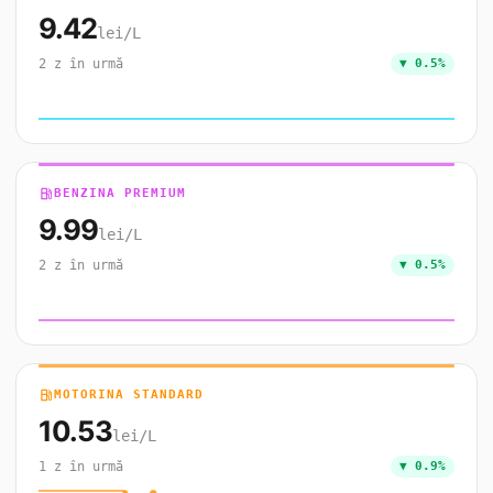
9.42
lei/L
2 z în urmă
▼ 0.5%
local_gas_station
BENZINA PREMIUM
9.99
lei/L
2 z în urmă
▼ 0.5%
local_gas_station
MOTORINA STANDARD
10.53
lei/L
1 z în urmă
▼ 0.9%