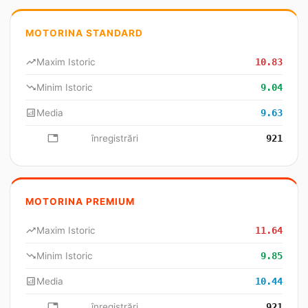
MOTORINA STANDARD
trending_up
Maxim Istoric
10.83
trending_down
Minim Istoric
9.04
analytics
Media
9.63
database
înregistrări
921
MOTORINA PREMIUM
trending_up
Maxim Istoric
11.64
trending_down
Minim Istoric
9.85
analytics
Media
10.44
database
înregistrări
921