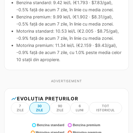
Benzina standard: 9.42 lei/L (€1.793 · $7.83/gal),
-0.5% față de acum 7 zile, în linie cu media zonei.
Benzina premium: 9.99 lei/L (€1.902 · $8.31/gal),
-0.5% față de acum 7 zile, în linie cu media zonei.
Motorina standard: 10.53 lei/L (€2.005 · $8.75/gal),
-0.9% față de acum 7 zile, în linie cu media zonei.
Motorina premium: 11.34 lei/L (€2.159 · $9.43/gal),
-0.9% față de acum 7 zile, cu 1.0% peste media celor
10 stații din apropiere.
ADVERTISEMENT
show_chart
EVOLUȚIA PREȚURILOR
7
30
90
6
TOT
ZILE
ZILE
ZILE
LUNI
ISTORICUL