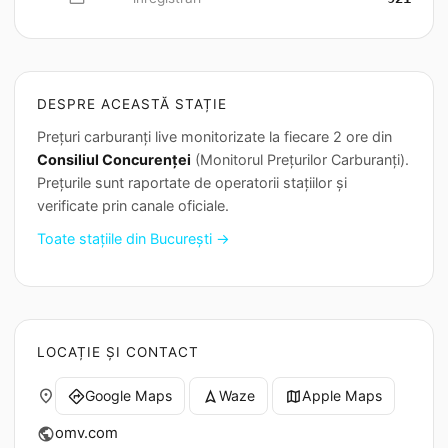
DESPRE ACEASTĂ STAȚIE
Prețuri carburanți live monitorizate la fiecare 2 ore din
Consiliul Concurenței
(Monitorul Prețurilor Carburanți).
Prețurile sunt raportate de operatorii stațiilor și
verificate prin canale oficiale.
Toate stațiile din București →
LOCAȚIE ȘI CONTACT
place
Google Maps
Waze
Apple Maps
directions
navigation
map
omv.com
public