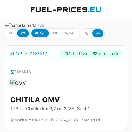
FUEL-PRICES
.EU
arrow_back
Înapoi la harta live
EN
RO
RON/L
€/L
$/GAL
dark_mode
light_mode
LIVE · ROMÂNIA
update
Actualizat: 52 m în urmă
public
ROMÂNIA
CHITILA OMV
Sos. Chitilei km 9,7 nr. 228A, Sect 1
place
Monitorizată din 21.05.2026
3,684 înregistrări
calendar_month
history