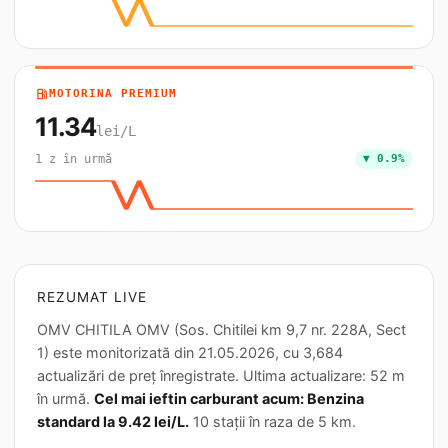
local_gas_station
MOTORINA PREMIUM
11.34
lei/L
1 z în urmă
▼ 0.9%
REZUMAT LIVE
OMV CHITILA OMV (Sos. Chitilei km 9,7 nr. 228A, Sect
1) este monitorizată din 21.05.2026, cu 3,684
actualizări de preț înregistrate. Ultima actualizare: 52 m
în urmă.
Cel mai ieftin carburant acum: Benzina
standard la 9.42 lei/L.
10 stații în raza de 5 km.