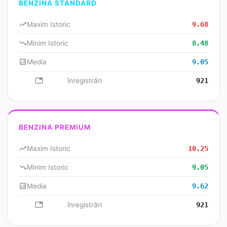
BENZINA STANDARD
trending_up
Maxim Istoric
9.68
trending_down
Minim Istoric
8.48
analytics
Media
9.05
database
înregistrări
921
BENZINA PREMIUM
trending_up
Maxim Istoric
10.25
trending_down
Minim Istoric
9.05
analytics
Media
9.62
database
înregistrări
921