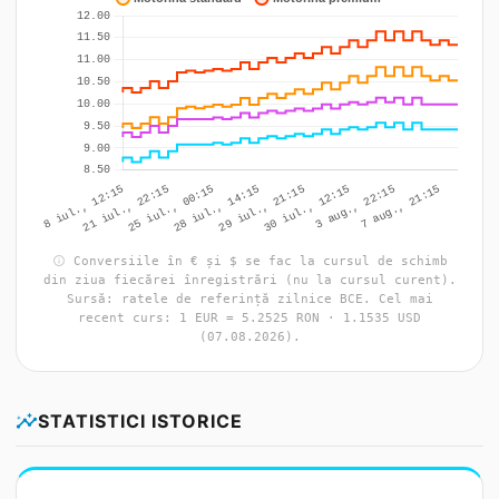
info
Conversiile în € și $ se fac la cursul de schimb
din ziua fiecărei înregistrări (nu la cursul curent).
Sursă: ratele de referință zilnice BCE. Cel mai
recent curs: 1 EUR = 5.2525 RON · 1.1535 USD
(07.08.2026).
insights
STATISTICI ISTORICE