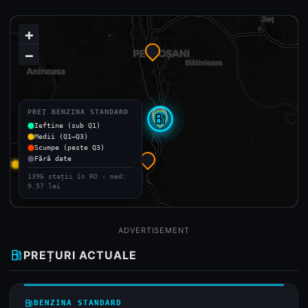
+
−
PREȚ BENZINA STANDARD
local_gas_station
Ieftine (sub Q1)
Medii (Q1–Q3)
Scumpe (peste Q3)
Fără date
1396 stații în RO · med:
9.57 lei
ADVERTISEMENT
local_gas_station
PREȚURI ACTUALE
local_gas_station
BENZINA STANDARD