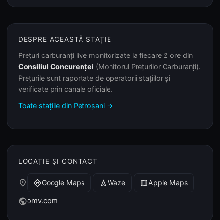
DESPRE ACEASTĂ STAȚIE
Prețuri carburanți live monitorizate la fiecare 2 ore din
Consiliul Concurenței
(Monitorul Prețurilor Carburanți).
Prețurile sunt raportate de operatorii stațiilor și
verificate prin canale oficiale.
Toate stațiile din Petroșani →
LOCAȚIE ȘI CONTACT
place
Google Maps
Waze
Apple Maps
directions
navigation
map
omv.com
public