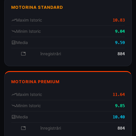
MOTORINA STANDARD
trending_up
Maxim Istoric
10.83
trending_down
Minim Istoric
9.04
analytics
Media
9.59
database
înregistrări
884
MOTORINA PREMIUM
trending_up
Maxim Istoric
11.64
trending_down
Minim Istoric
9.85
analytics
Media
10.40
database
înregistrări
884