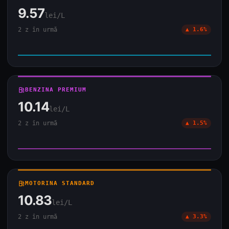
9.57
lei/L
2 z în urmă
▲ 1.6%
local_gas_station
BENZINA PREMIUM
10.14
lei/L
2 z în urmă
▲ 1.5%
local_gas_station
MOTORINA STANDARD
10.83
lei/L
2 z în urmă
▲ 3.3%