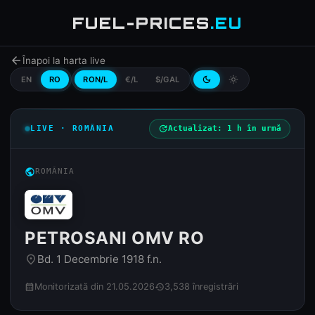
FUEL-PRICES
.EU
arrow_back
Înapoi la harta live
EN
RO
RON/L
€/L
$/GAL
dark_mode
light_mode
LIVE · ROMÂNIA
update
Actualizat: 1 h în urmă
public
ROMÂNIA
PETROSANI OMV RO
Bd. 1 Decembrie 1918 f.n.
place
Monitorizată din 21.05.2026
3,538 înregistrări
calendar_month
history