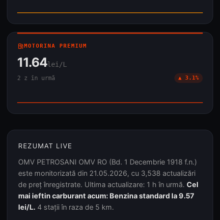
local_gas_station
MOTORINA PREMIUM
11.64
lei/L
2 z în urmă
▲ 3.1%
REZUMAT LIVE
OMV PETROSANI OMV RO (Bd. 1 Decembrie 1918 f.n.)
este monitorizată din 21.05.2026, cu 3,538 actualizări
de preț înregistrate. Ultima actualizare: 1 h în urmă.
Cel
mai ieftin carburant acum: Benzina standard la 9.57
lei/L.
4 stații în raza de 5 km.