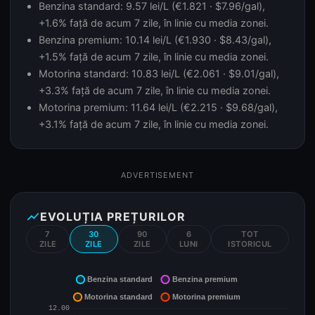
Benzina standard: 9.57 lei/L (€1.821 · $7.96/gal),
+1.6% față de acum 7 zile, în linie cu media zonei.
Benzina premium: 10.14 lei/L (€1.930 · $8.43/gal),
+1.5% față de acum 7 zile, în linie cu media zonei.
Motorina standard: 10.83 lei/L (€2.061 · $9.01/gal),
+3.3% față de acum 7 zile, în linie cu media zonei.
Motorina premium: 11.64 lei/L (€2.215 · $9.68/gal),
+3.1% față de acum 7 zile, în linie cu media zonei.
ADVERTISEMENT
show_chart
EVOLUȚIA PREȚURILOR
7
30
90
6
TOT
ZILE
ZILE
ZILE
LUNI
ISTORICUL