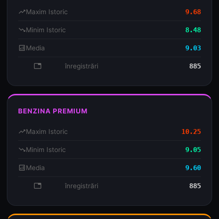
trending_up
Maxim Istoric
9.68
trending_down
Minim Istoric
8.48
analytics
Media
9.03
database
înregistrări
885
BENZINA PREMIUM
trending_up
Maxim Istoric
10.25
trending_down
Minim Istoric
9.05
analytics
Media
9.60
database
înregistrări
885