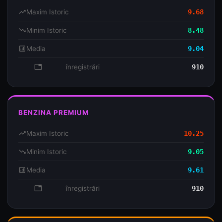
trending_up
Maxim Istoric
9.68
trending_down
Minim Istoric
8.48
analytics
Media
9.04
database
înregistrări
910
BENZINA PREMIUM
trending_up
Maxim Istoric
10.25
trending_down
Minim Istoric
9.05
analytics
Media
9.61
database
înregistrări
910