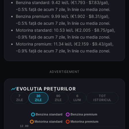
Benzina standard: 9.42 lei/L (€1.793 · $7.83/gal),
-0.5% față de acum 7 zile, în linie cu media zonei.
Benzina premium: 9.99 lei/L (€1.902 · $8.31/gal),
-0.5% față de acum 7 zile, în linie cu media zonei.
Motorina standard: 10.53 lei/L (€2.005 · $8.75/gal),
-0.9% față de acum 7 zile, în linie cu media zonei.
Motorina premium: 11.34 lei/L (€2.159 · $9.43/gal),
-0.9% față de acum 7 zile, în linie cu media zonei.
ADVERTISEMENT
show_chart
EVOLUȚIA PREȚURILOR
7
30
90
6
TOT
ZILE
ZILE
ZILE
LUNI
ISTORICUL