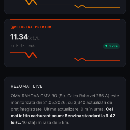
local_gas_station
MOTORINA PREMIUM
11.34
lei/L
21 h în urmă
▼ 0.9%
REZUMAT LIVE
OMV RAHOVA OMV RO (Str. Calea Rahovei 266 A) este
monitorizată din 21.05.2026, cu 3,640 actualizări de
preț înregistrate. Ultima actualizare: 9 m în urmă.
Cel
mai ieftin carburant acum: Benzina standard la 9.42
lei/L.
10 stații în raza de 5 km.