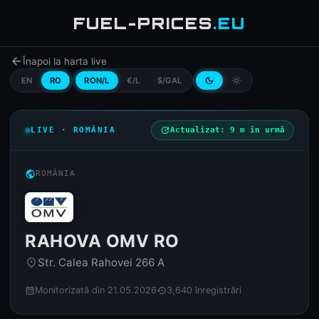
FUEL-PRICES
.EU
arrow_back
Înapoi la harta live
EN
RO
RON/L
€/L
$/GAL
dark_mode
light_mode
LIVE · ROMÂNIA
update
Actualizat: 9 m în urmă
public
ROMÂNIA
RAHOVA OMV RO
Str. Calea Rahovei 266 A
place
Monitorizată din 21.05.2026
3,640 înregistrări
calendar_month
history