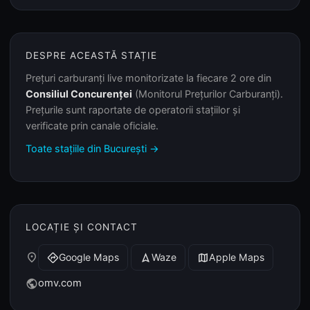
DESPRE ACEASTĂ STAȚIE
Prețuri carburanți live monitorizate la fiecare 2 ore din
Consiliul Concurenței
(Monitorul Prețurilor Carburanți).
Prețurile sunt raportate de operatorii stațiilor și
verificate prin canale oficiale.
Toate stațiile din București →
LOCAȚIE ȘI CONTACT
place
Google Maps
Waze
Apple Maps
directions
navigation
map
omv.com
public