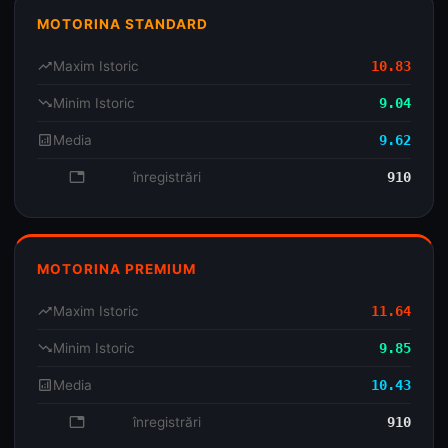
MOTORINA STANDARD
trending_up
Maxim Istoric
10.83
trending_down
Minim Istoric
9.04
analytics
Media
9.62
database
înregistrări
910
MOTORINA PREMIUM
trending_up
Maxim Istoric
11.64
trending_down
Minim Istoric
9.85
analytics
Media
10.43
database
înregistrări
910