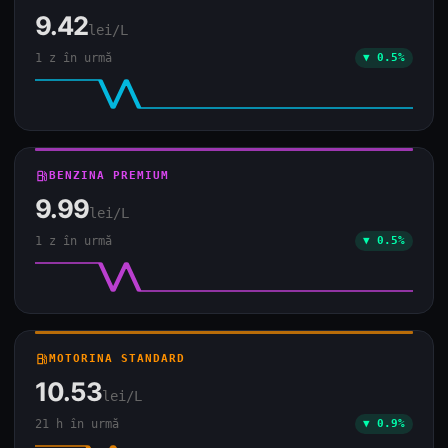
9.42
lei/L
1 z în urmă
▼ 0.5%
local_gas_station
BENZINA PREMIUM
9.99
lei/L
1 z în urmă
▼ 0.5%
local_gas_station
MOTORINA STANDARD
10.53
lei/L
21 h în urmă
▼ 0.9%