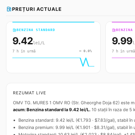
local_gas_station
PREȚURI ACTUALE
local_gas_station
BENZINA STANDARD
local_gas_station
BENZINA
9.42
9.99
lei/L
l
7 h în urmă
━ 0.0%
7 h în urmă
REZUMAT LIVE
OMV TG. MURES 1 OMV RO (Str. Gheorghe Doja 62) este monito
acum: Benzina standard la 9.42 lei/L.
10 stații în raza de 5 
Benzina standard: 9.42 lei/L (€1.793 · $7.83/gal), stabil î
Benzina premium: 9.99 lei/L (€1.901 · $8.31/gal), stabil în
Motorina standard: 10.63 lei/L (€2.023 · $8.84/gal), +1.4%