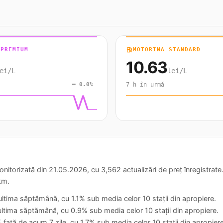
 PREMIUM
local_gas_station
MOTORINA STANDARD
10.63
ei/L
lei/L
━ 0.0%
7 h în urmă
rizată din 21.05.2026, cu 3,562 actualizări de preț înregistrate. 
km.
n ultima săptămână, cu 1.1% sub media celor 10 stații din apropiere.
 ultima săptămână, cu 0.9% sub media celor 10 stații din apropiere.
 față de acum 7 zile, cu 1.7% sub media celor 10 stații din apropiere