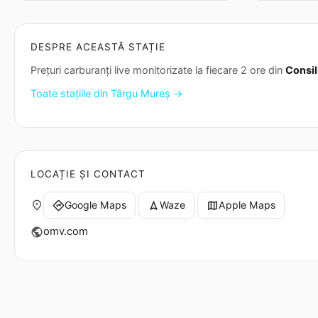
DESPRE ACEASTĂ STAȚIE
Prețuri carburanți live monitorizate la fiecare 2 ore din
Consil
Toate stațiile din Târgu Mureș →
LOCAȚIE ȘI CONTACT
place
Google Maps
Waze
Apple Maps
directions
navigation
map
omv.com
public