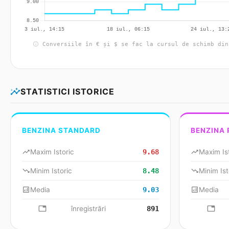
info
Conversiile în € și $ se fac la cursul de schimb din
insights
STATISTICI ISTORICE
BENZINA STANDARD
BENZINA
trending_up
Maxim Istoric
9.68
trending_up
Maxim Is
trending_down
Minim Istoric
8.48
trending_down
Minim Ist
analytics
Media
9.03
analytics
Media
database
înregistrări
891
databa