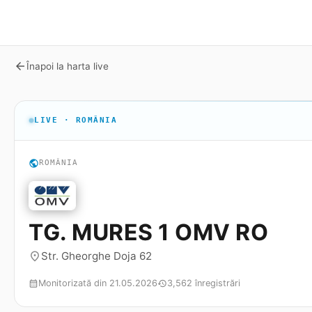
arrow_back
Înapoi la harta live
LIVE · ROMÂNIA
public
ROMÂNIA
TG. MURES 1 OMV RO
Str. Gheorghe Doja 62
place
Monitorizată din 21.05.2026
3,562 înregistrări
calendar_month
history