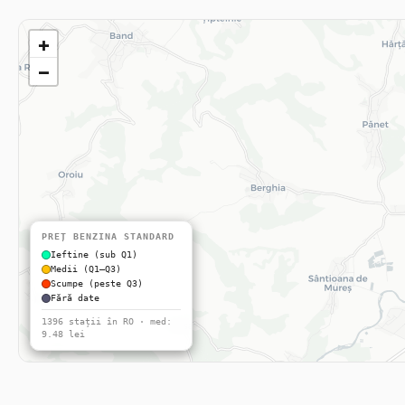
+
−
PREȚ BENZINA STANDARD
Ieftine (sub Q1)
Medii (Q1–Q3)
Scumpe (peste Q3)
Fără date
1396 stații în RO · med:
9.48 lei