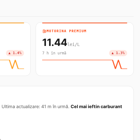
local_gas_station
MOTORINA PREMIUM
11.44
lei/L
▲ 1.4%
7 h în urmă
▲ 1.3%
Ultima actualizare: 41 m în urmă.
Cel mai ieftin carburant
.