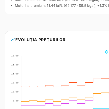
Motorina premium: 11.44 lei/L (€2.177 · $9.51/gal), +1.3% f
show_chart
EVOLUȚIA PREȚURILOR