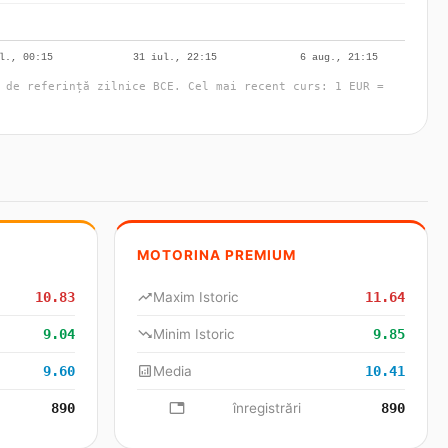
 de referință zilnice BCE. Cel mai recent curs: 1 EUR =
MOTORINA PREMIUM
10.83
trending_up
Maxim Istoric
11.64
9.04
trending_down
Minim Istoric
9.85
9.60
analytics
Media
10.41
890
database
înregistrări
890