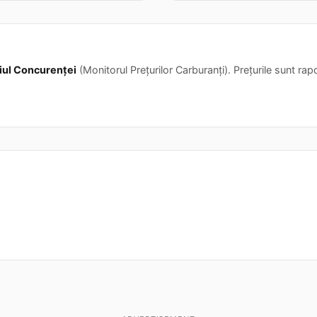
iul Concurenței
(Monitorul Prețurilor Carburanți). Prețurile sunt rapor