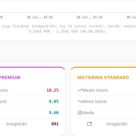
 ziua fiecărei înregistrări (nu la cursul curent). Sursă: ratele
5.2543 RON · 1.1542 USD (06.08.2026).
 PREMIUM
MOTORINA STANDARD
toric
10.25
trending_up
Maxim Istoric
oric
9.05
trending_down
Minim Istoric
9.60
analytics
Media
se
înregistrări
891
database
înregistrări