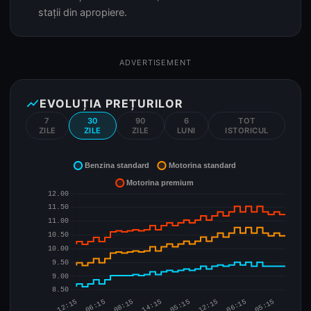
stații din apropiere.
ADVERTISEMENT
show_chart
EVOLUȚIA PREȚURILOR
7
30
90
6
TOT
ZILE
ZILE
ZILE
LUNI
ISTORICUL