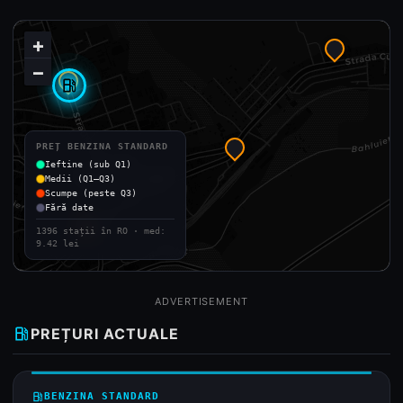
+
−
local_gas_station
PREȚ BENZINA STANDARD
Ieftine (sub Q1)
Medii (Q1–Q3)
Scumpe (peste Q3)
Fără date
1396 stații în RO · med:
9.42 lei
ADVERTISEMENT
local_gas_station
PREȚURI ACTUALE
local_gas_station
BENZINA STANDARD