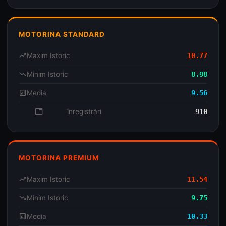
MOTORINA STANDARD
trending_up
Maxim Istoric
10.77
trending_down
Minim Istoric
8.98
analytics
Media
9.56
database
înregistrări
910
MOTORINA PREMIUM
trending_up
Maxim Istoric
11.54
trending_down
Minim Istoric
9.75
analytics
Media
10.33