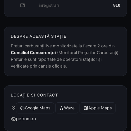
database
înregistrări
910
DESPRE ACEASTĂ STAȚIE
Prețuri carburanți live monitorizate la fiecare 2 ore din
Consiliul Concurenței
(Monitorul Prețurilor Carburanți).
Prețurile sunt raportate de operatorii stațiilor și
verificate prin canale oficiale.
LOCAȚIE ȘI CONTACT
place
Google Maps
Waze
Apple Maps
directions
navigation
map
petrom.ro
public