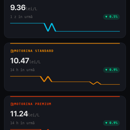
9.36
lei/L
1 z în urmă
▼ 0.5%
local_gas_station
MOTORINA STANDARD
10.47
lei/L
14 h în urmă
▼ 0.9%
local_gas_station
MOTORINA PREMIUM
11.24
lei/L
14 h în urmă
▼ 0.9%