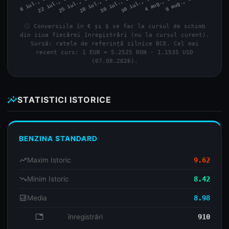
info
Conversiile în € și $ se fac la cursul de schimb
din ziua fiecărei înregistrări (nu la cursul curent).
Sursă: ratele de referință zilnice BCE. Cel mai
recent curs: 1 EUR = 5.2525 RON · 1.1535 USD
(07.08.2026).
insights
STATISTICI ISTORICE
BENZINA STANDARD
trending_up
Maxim Istoric
9.62
trending_down
Minim Istoric
8.42
analytics
Media
8.98
database
înregistrări
910