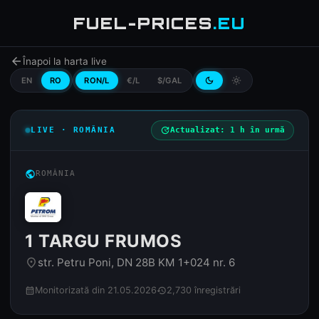
FUEL-PRICES
.EU
arrow_back
Înapoi la harta live
EN
RO
RON/L
€/L
$/GAL
dark_mode
light_mode
LIVE · ROMÂNIA
update
Actualizat: 1 h în urmă
public
ROMÂNIA
1 TARGU FRUMOS
str. Petru Poni, DN 28B KM 1+024 nr. 6
place
Monitorizată din 21.05.2026
2,730 înregistrări
calendar_month
history