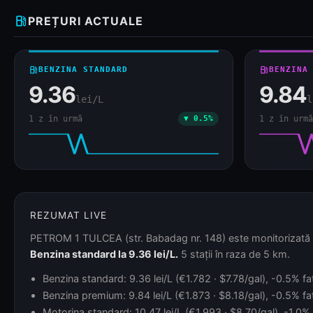
local_gas_station
PREȚURI ACTUALE
local_gas_station
BENZINA STANDARD
local_gas_station
BENZINA
9.36
9.84
lei/L
l
1 z în urmă
▼ 0.5%
1 z în urmă
REZUMAT LIVE
PETROM 1 TULCEA (str. Babadag nr. 148) este monitorizată di
Benzina standard la 9.36 lei/L.
5 stații în raza de 5 km.
Benzina standard: 9.36 lei/L (€1.782 · $7.78/gal), -0.5% faț
Benzina premium: 9.84 lei/L (€1.873 · $8.18/gal), -0.5% faț
Motorina standard: 10.47 lei/L (€1.993 · $8.70/gal), -1.0% 