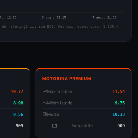
 de referință zilnice BCE. Cel mai recent curs: 1 EUR =
MOTORINA PREMIUM
10.77
trending_up
Maxim Istoric
11.54
8.98
trending_down
Minim Istoric
9.75
9.56
analytics
Media
10.33
909
database
înregistrări
909