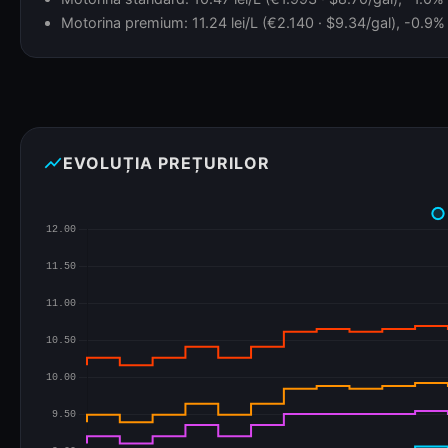
Motorina premium: 11.24 lei/L (€2.140 · $9.34/gal), -0.9% f
show_chart
EVOLUȚIA PREȚURILOR