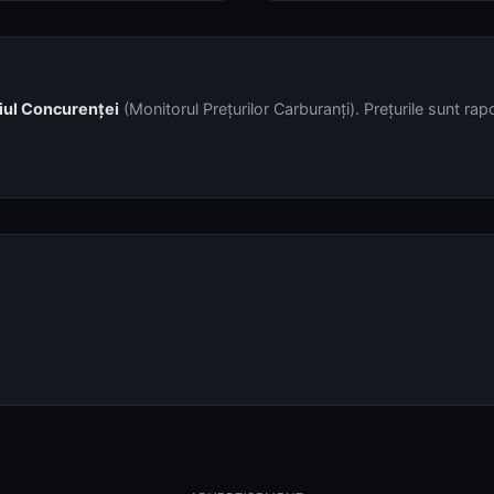
iul Concurenței
(Monitorul Prețurilor Carburanți). Prețurile sunt rapor