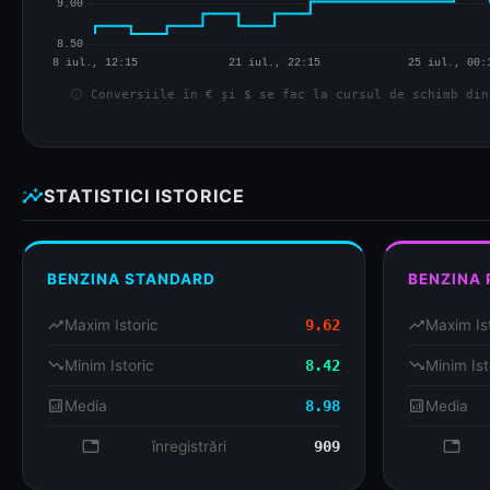
info
Conversiile în € și $ se fac la cursul de schimb din
insights
STATISTICI ISTORICE
BENZINA STANDARD
BENZINA
trending_up
Maxim Istoric
9.62
trending_up
Maxim Is
trending_down
Minim Istoric
8.42
trending_down
Minim Ist
analytics
Media
8.98
analytics
Media
database
înregistrări
909
databa