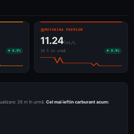
local_gas_station
MOTORINA PREMIUM
11.24
lei/L
▼ 0.9%
19 h în urmă
▼ 0.9%
ualizare: 26 m în urmă.
Cel mai ieftin carburant acum: