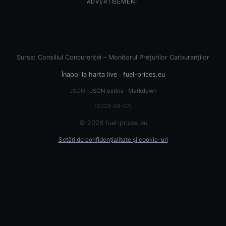
ADVERTISEMENT
Sursa: Consiliul Concurenței – Monitorul Prețurilor Carburanților
Înapoi la harta live
·
fuel-prices.eu
JSON ·
JSON extins
·
Markdown
(2026-08-07)
© 2026 fuel-prices.eu
Setări de confidențialitate și cookie-uri