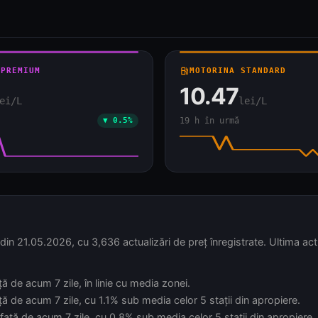
 PREMIUM
local_gas_station
MOTORINA STANDARD
10.47
ei/L
lei/L
▼ 0.5%
19 h în urmă
n 21.05.2026, cu 3,636 actualizări de preț înregistrate. Ultima act
ă de acum 7 zile, în linie cu media zonei.
ă de acum 7 zile, cu 1.1% sub media celor 5 stații din apropiere.
față de acum 7 zile, cu 0.8% sub media celor 5 stații din apropiere.