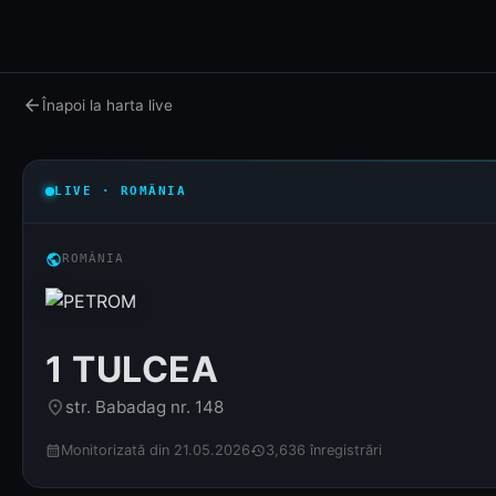
arrow_back
Înapoi la harta live
LIVE · ROMÂNIA
public
ROMÂNIA
1 TULCEA
str. Babadag nr. 148
place
Monitorizată din 21.05.2026
3,636 înregistrări
calendar_month
history