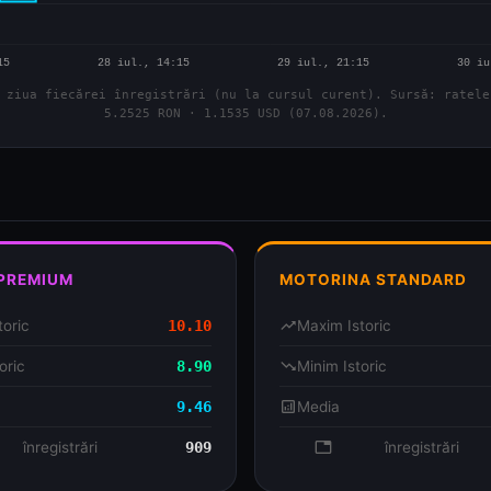
 ziua fiecărei înregistrări (nu la cursul curent). Sursă: ratele
5.2525 RON · 1.1535 USD (07.08.2026).
 PREMIUM
MOTORINA STANDARD
toric
10.10
trending_up
Maxim Istoric
oric
8.90
trending_down
Minim Istoric
9.46
analytics
Media
se
înregistrări
909
database
înregistrări