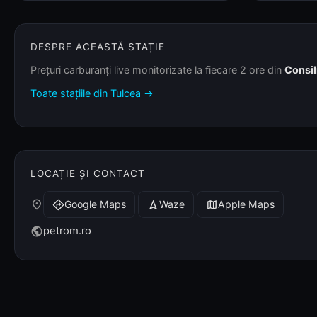
DESPRE ACEASTĂ STAȚIE
Prețuri carburanți live monitorizate la fiecare 2 ore din
Consil
Toate stațiile din Tulcea →
LOCAȚIE ȘI CONTACT
place
Google Maps
Waze
Apple Maps
directions
navigation
map
petrom.ro
public