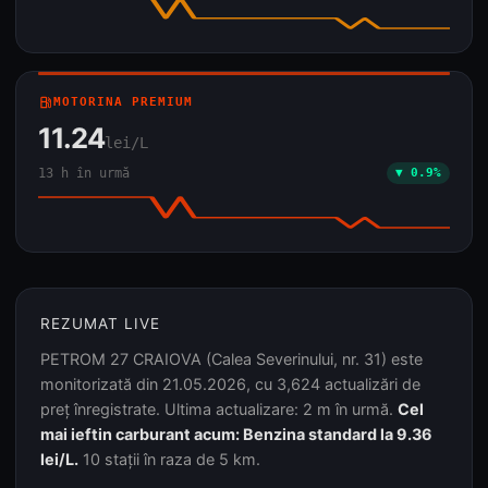
local_gas_station
MOTORINA PREMIUM
11.24
lei/L
13 h în urmă
▼ 0.9%
REZUMAT LIVE
PETROM 27 CRAIOVA (Calea Severinului, nr. 31) este
monitorizată din 21.05.2026, cu 3,624 actualizări de
preț înregistrate. Ultima actualizare: 2 m în urmă.
Cel
mai ieftin carburant acum: Benzina standard la 9.36
lei/L.
10 stații în raza de 5 km.