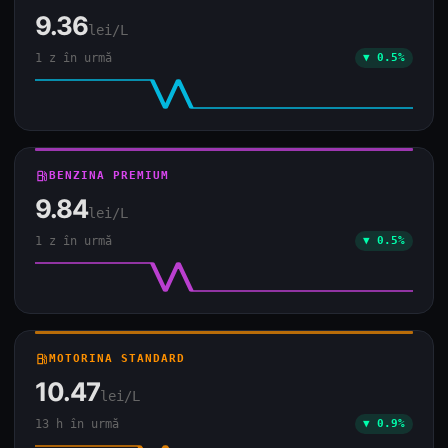
9.36
lei/L
1 z în urmă
▼ 0.5%
local_gas_station
BENZINA PREMIUM
9.84
lei/L
1 z în urmă
▼ 0.5%
local_gas_station
MOTORINA STANDARD
10.47
lei/L
13 h în urmă
▼ 0.9%