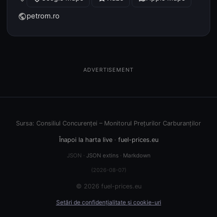
petrom.ro
public
ADVERTISEMENT
Sursa: Consiliul Concurenței – Monitorul Prețurilor Carburanților
Înapoi la harta live
·
fuel-prices.eu
JSON ·
JSON extins
·
Markdown
(2026-08-07)
© 2026 fuel-prices.eu
Setări de confidențialitate și cookie-uri