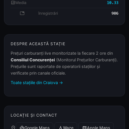
analytics
Media
10.33
database
înregistrări
906
DESPRE ACEASTĂ STAȚIE
Prețuri carburanți live monitorizate la fiecare 2 ore din
Consiliul Concurenței
(Monitorul Prețurilor Carburanți).
Prețurile sunt raportate de operatorii stațiilor și
verificate prin canale oficiale.
Toate stațiile din Craiova →
LOCAȚIE ȘI CONTACT
place
Google Maps
Waze
Apple Maps
directions
navigation
map