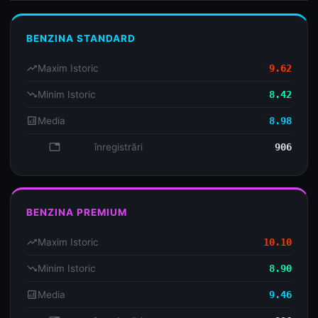
BENZINA STANDARD
trending_up
Maxim Istoric
9.62
trending_down
Minim Istoric
8.42
analytics
Media
8.98
database
înregistrări
906
BENZINA PREMIUM
trending_up
Maxim Istoric
10.10
trending_down
Minim Istoric
8.90
analytics
Media
9.46