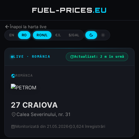
FUEL-PRICES
.EU
arrow_back
Înapoi la harta live
EN
RO
RON/L
€/L
$/GAL
dark_mode
light_mode
LIVE · ROMÂNIA
update
Actualizat: 2 m în urmă
public
ROMÂNIA
27 CRAIOVA
Calea Severinului, nr. 31
place
Monitorizată din 21.05.2026
3,624 înregistrări
calendar_month
history