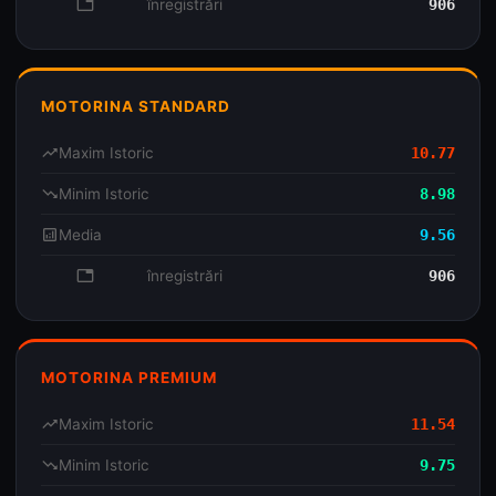
database
înregistrări
906
MOTORINA STANDARD
trending_up
Maxim Istoric
10.77
trending_down
Minim Istoric
8.98
analytics
Media
9.56
database
înregistrări
906
MOTORINA PREMIUM
trending_up
Maxim Istoric
11.54
trending_down
Minim Istoric
9.75