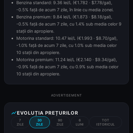
Benzina standard: 9.36 lei/L (€1.782 · $7.78/gal),
-0.5% față de acum 7 zile, în linie cu media zonei.
Benzina premium: 9.84 lei/L (€1.873 · $8.18/gal),
-0.5% față de acum 7 zile, cu 1.4% sub media celor 9
stații din apropiere.
Motorina standard: 10.47 lei/L (€1.993 · $8.70/gal),
-1.0% față de acum 7 zile, cu 1.0% sub media celor
10 stații din apropiere.
Motorina premium: 11.24 lei/L (€2.140 · $9.34/gal),
-0.9% față de acum 7 zile, cu 0.9% sub media celor
10 stații din apropiere.
ADVERTISEMENT
show_chart
EVOLUȚIA PREȚURILOR
7
30
90
6
TOT
ZILE
ZILE
ZILE
LUNI
ISTORICUL