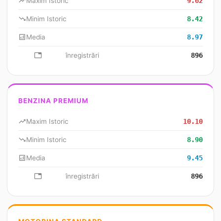
trending_up
Maxim Istoric
9.62
trending_down
Minim Istoric
8.42
analytics
Media
8.97
database
înregistrări
896
BENZINA PREMIUM
trending_up
Maxim Istoric
10.10
trending_down
Minim Istoric
8.90
analytics
Media
9.45
database
înregistrări
896