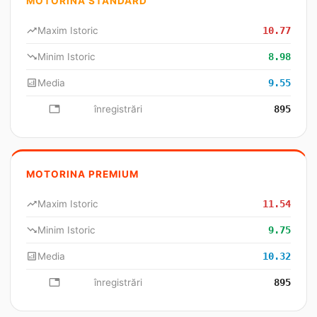
MOTORINA STANDARD
trending_up
Maxim Istoric
10.77
trending_down
Minim Istoric
8.98
analytics
Media
9.55
database
înregistrări
895
MOTORINA PREMIUM
trending_up
Maxim Istoric
11.54
trending_down
Minim Istoric
9.75
analytics
Media
10.32
database
înregistrări
895