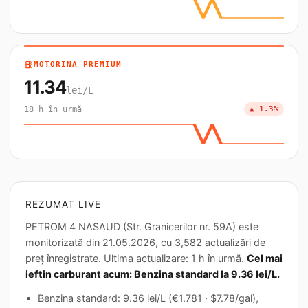
local_gas_station
MOTORINA PREMIUM
11.34
lei/L
18 h în urmă
▲ 1.3%
REZUMAT LIVE
PETROM 4 NASAUD (Str. Granicerilor nr. 59A) este
monitorizată din 21.05.2026, cu 3,582 actualizări de
preț înregistrate. Ultima actualizare: 1 h în urmă.
Cel mai
ieftin carburant acum: Benzina standard la 9.36 lei/L.
Benzina standard: 9.36 lei/L (€1.781 · $7.78/gal),