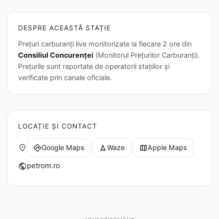
DESPRE ACEASTĂ STAȚIE
Prețuri carburanți live monitorizate la fiecare 2 ore din
Consiliul Concurenței
(Monitorul Prețurilor Carburanți).
Prețurile sunt raportate de operatorii stațiilor și
verificate prin canale oficiale.
LOCAȚIE ȘI CONTACT
place
Google Maps
Waze
Apple Maps
directions
navigation
map
petrom.ro
public