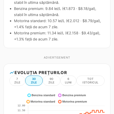
stabil în ultima săptămână.
Benzina premium: 9.84 lei/L (€1.873 · $8.18/gal),
stabil în ultima săptămână.
Motorina standard: 10.57 lei/L (€2.012 · $8.79/gal),
+1.4% față de acum 7 zile.
Motorina premium: 11.34 lei/L (€2.158 · $9.43/gal),
+1.3% față de acum 7 zile.
ADVERTISEMENT
show_chart
EVOLUȚIA PREȚURILOR
7
30
90
6
TOT
ZILE
ZILE
ZILE
LUNI
ISTORICUL