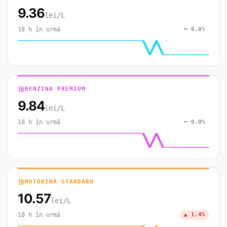
9.36
lei/L
18 h în urmă
━ 0.0%
local_gas_station
BENZINA PREMIUM
9.84
lei/L
18 h în urmă
━ 0.0%
local_gas_station
MOTORINA STANDARD
10.57
lei/L
18 h în urmă
▲ 1.4%