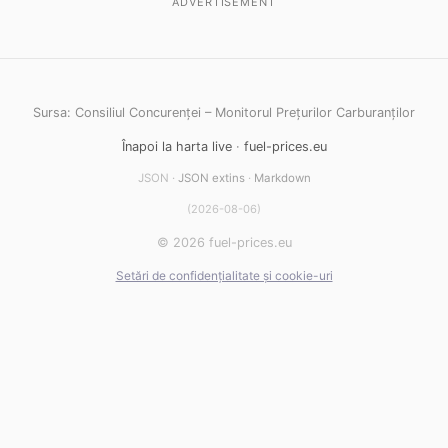
ADVERTISEMENT
Sursa: Consiliul Concurenței – Monitorul Prețurilor Carburanților
Înapoi la harta live
·
fuel-prices.eu
JSON ·
JSON extins
·
Markdown
(2026-08-06)
© 2026 fuel-prices.eu
Setări de confidențialitate și cookie-uri