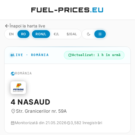
FUEL-PRICES
.EU
arrow_back
Înapoi la harta live
EN
RO
RON/L
€/L
$/GAL
dark_mode
light_mode
LIVE · ROMÂNIA
update
Actualizat: 1 h în urmă
public
ROMÂNIA
4 NASAUD
Str. Granicerilor nr. 59A
place
Monitorizată din 21.05.2026
3,582 înregistrări
calendar_month
history