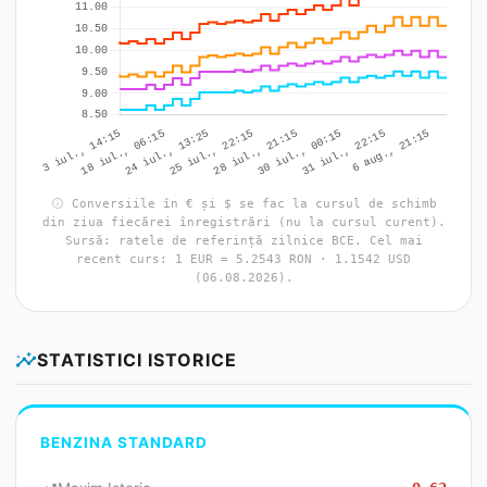
info
Conversiile în € și $ se fac la cursul de schimb
din ziua fiecărei înregistrări (nu la cursul curent).
Sursă: ratele de referință zilnice BCE. Cel mai
recent curs: 1 EUR = 5.2543 RON · 1.1542 USD
(06.08.2026).
insights
STATISTICI ISTORICE
BENZINA STANDARD