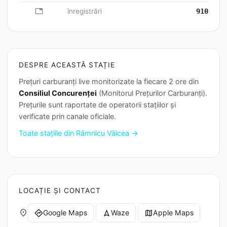
database
înregistrări
910
DESPRE ACEASTĂ STAȚIE
Prețuri carburanți live monitorizate la fiecare 2 ore din
Consiliul Concurenței
(Monitorul Prețurilor Carburanți).
Prețurile sunt raportate de operatorii stațiilor și
verificate prin canale oficiale.
Toate stațiile din Râmnicu Vâlcea →
LOCAȚIE ȘI CONTACT
place
Google Maps
Waze
Apple Maps
directions
navigation
map