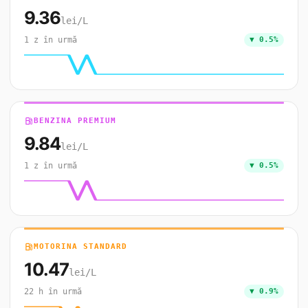
9.36
lei/L
1 z în urmă
▼ 0.5%
local_gas_station
BENZINA PREMIUM
9.84
lei/L
1 z în urmă
▼ 0.5%
local_gas_station
MOTORINA STANDARD
10.47
lei/L
22 h în urmă
▼ 0.9%