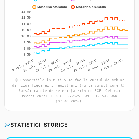
info
Conversiile în € și $ se fac la cursul de schimb
din ziua fiecărei înregistrări (nu la cursul curent).
Sursă: ratele de referință zilnice BCE. Cel mai
recent curs: 1 EUR = 5.2525 RON · 1.1535 USD
(07.08.2026).
insights
STATISTICI ISTORICE