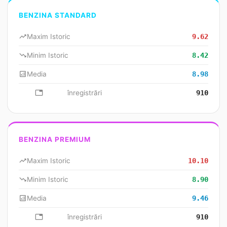
BENZINA STANDARD
trending_up
Maxim Istoric
9.62
trending_down
Minim Istoric
8.42
analytics
Media
8.98
database
înregistrări
910
BENZINA PREMIUM
trending_up
Maxim Istoric
10.10
trending_down
Minim Istoric
8.90
analytics
Media
9.46
database
înregistrări
910