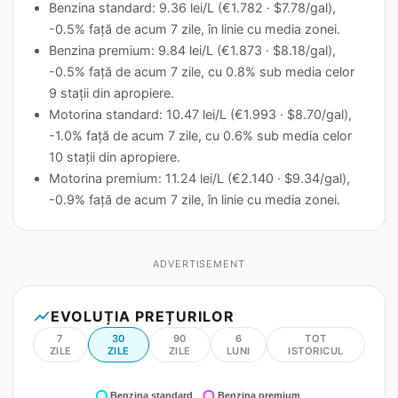
Benzina standard: 9.36 lei/L (€1.782 · $7.78/gal),
-0.5% față de acum 7 zile, în linie cu media zonei.
Benzina premium: 9.84 lei/L (€1.873 · $8.18/gal),
-0.5% față de acum 7 zile, cu 0.8% sub media celor
9 stații din apropiere.
Motorina standard: 10.47 lei/L (€1.993 · $8.70/gal),
-1.0% față de acum 7 zile, cu 0.6% sub media celor
10 stații din apropiere.
Motorina premium: 11.24 lei/L (€2.140 · $9.34/gal),
-0.9% față de acum 7 zile, în linie cu media zonei.
ADVERTISEMENT
show_chart
EVOLUȚIA PREȚURILOR
7
30
90
6
TOT
ZILE
ZILE
ZILE
LUNI
ISTORICUL