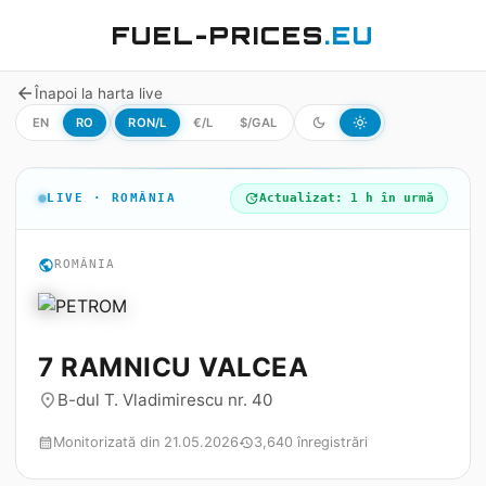
FUEL-PRICES
.EU
arrow_back
Înapoi la harta live
EN
RO
RON/L
€/L
$/GAL
dark_mode
light_mode
LIVE · ROMÂNIA
update
Actualizat: 1 h în urmă
public
ROMÂNIA
7 RAMNICU VALCEA
B-dul T. Vladimirescu nr. 40
place
Monitorizată din 21.05.2026
3,640 înregistrări
calendar_month
history