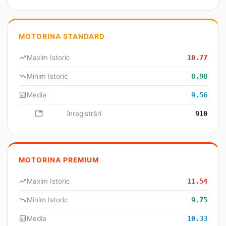
MOTORINA STANDARD
trending_up
Maxim Istoric
10.77
trending_down
Minim Istoric
8.98
analytics
Media
9.56
database
înregistrări
910
MOTORINA PREMIUM
trending_up
Maxim Istoric
11.54
trending_down
Minim Istoric
9.75
analytics
Media
10.33