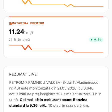
local_gas_station
MOTORINA PREMIUM
11.24
lei/L
22 h în urmă
▼ 0.9%
REZUMAT LIVE
PETROM 7 RAMNICU VALCEA (B-dul T. Vladimirescu
nr. 40) este monitorizată din 21.05.2026, cu 3,640
actualizări de preț înregistrate. Ultima actualizare: 1 h în
urmă.
Cel mai ieftin carburant acum: Benzina
standard la 9.36 lei/L.
10 stații în raza de 5 km.