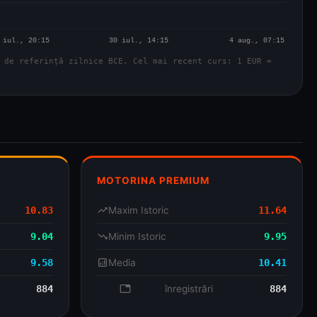
 de referință zilnice BCE. Cel mai recent curs: 1 EUR =
MOTORINA PREMIUM
10.83
trending_up
Maxim Istoric
11.64
9.04
trending_down
Minim Istoric
9.95
9.58
analytics
Media
10.41
884
database
înregistrări
884