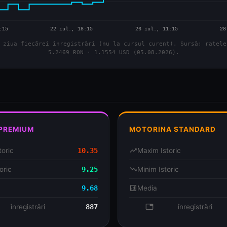
 ziua fiecărei înregistrări (nu la cursul curent). Sursă: ratele
5.2469 RON · 1.1554 USD (05.08.2026).
 PREMIUM
MOTORINA STANDARD
toric
10.35
trending_up
Maxim Istoric
oric
9.25
trending_down
Minim Istoric
9.68
analytics
Media
se
înregistrări
887
database
înregistrări