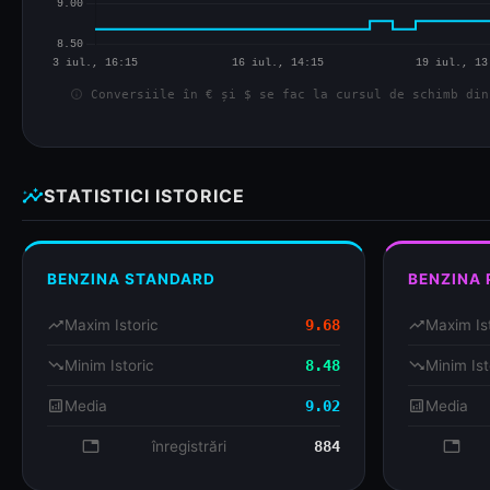
info
Conversiile în € și $ se fac la cursul de schimb din
insights
STATISTICI ISTORICE
BENZINA STANDARD
BENZINA
trending_up
Maxim Istoric
9.68
trending_up
Maxim Is
trending_down
Minim Istoric
8.48
trending_down
Minim Ist
analytics
Media
9.02
analytics
Media
database
înregistrări
884
databa