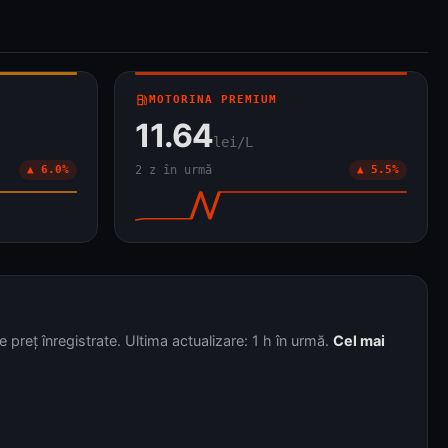
local_gas_station
MOTORINA PREMIUM
11.64
lei/L
▲ 6.0%
2 z în urmă
▲ 5.5%
 preț înregistrate. Ultima actualizare: 1 h în urmă.
Cel mai