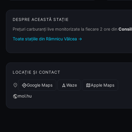
DESPRE ACEASTĂ STAȚIE
Prețuri carburanți live monitorizate la fiecare 2 ore din
Consil
Toate stațiile din Râmnicu Vâlcea →
LOCAȚIE ȘI CONTACT
place
Google Maps
Waze
Apple Maps
directions
navigation
map
mol.hu
public