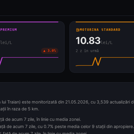
 PREMIUM
local_gas_station
MOTORINA STANDARD
10.83
lei/L
lei/L
▲ 3.0%
2 z în urmă
 lui Traian) este monitorizată din 21.05.2026, cu 3,539 actualizări de
ații în raza de 5 km.
ță de acum 7 zile, în linie cu media zonei.
ață de acum 7 zile, cu 0.7% peste media celor 9 stații din apropiere.
față de acum 7 zile, în linie cu media zonei.