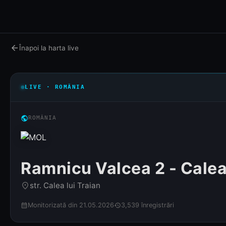
arrow_back
Înapoi la harta live
LIVE · ROMÂNIA
public
ROMÂNIA
Ramnicu Valcea 2 - Calea 
str. Calea lui Traian
place
Monitorizată din 21.05.2026
3,539 înregistrări
calendar_month
history