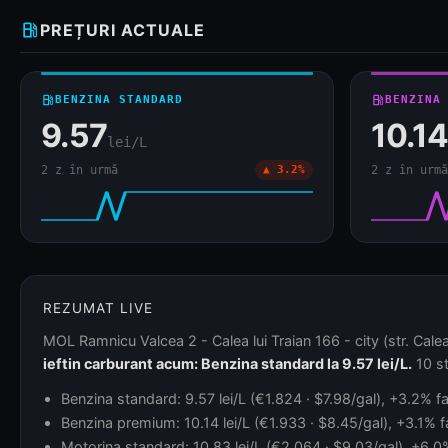
local_gas_station
PREȚURI ACTUALE
local_gas_station
BENZINA STANDARD
local_gas_station
BENZINA
9.57
10.14
lei/L
2 z în urmă
▲ 3.2%
2 z în urmă
REZUMAT LIVE
MOL Ramnicu Valcea 2 - Calea lui Traian 166 - city (str. Calea
ieftin carburant acum: Benzina standard la 9.57 lei/L.
10 st
Benzina standard: 9.57 lei/L (€1.824 · $7.98/gal), +3.2% fa
Benzina premium: 10.14 lei/L (€1.933 · $8.45/gal), +3.1% f
Motorina standard: 10.83 lei/L (€2.064 · $9.03/gal), +6.0% 