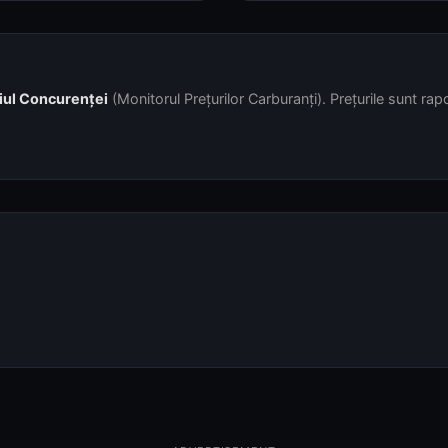
iul Concurenței
(Monitorul Prețurilor Carburanți). Prețurile sunt rapor