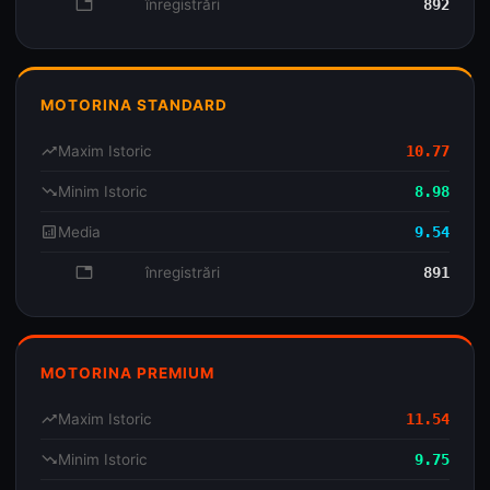
database
înregistrări
892
MOTORINA STANDARD
trending_up
Maxim Istoric
10.77
trending_down
Minim Istoric
8.98
analytics
Media
9.54
database
înregistrări
891
MOTORINA PREMIUM
trending_up
Maxim Istoric
11.54
trending_down
Minim Istoric
9.75