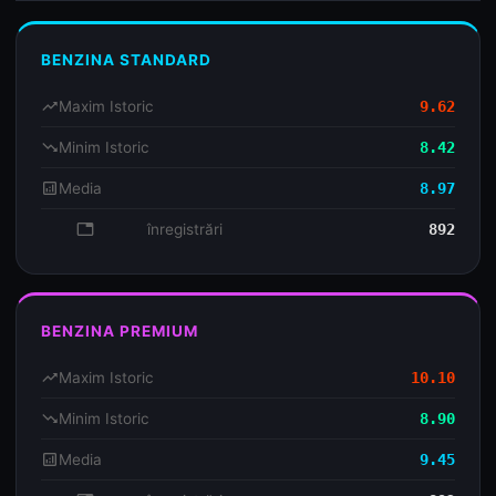
BENZINA STANDARD
trending_up
Maxim Istoric
9.62
trending_down
Minim Istoric
8.42
analytics
Media
8.97
database
înregistrări
892
BENZINA PREMIUM
trending_up
Maxim Istoric
10.10
trending_down
Minim Istoric
8.90
analytics
Media
9.45