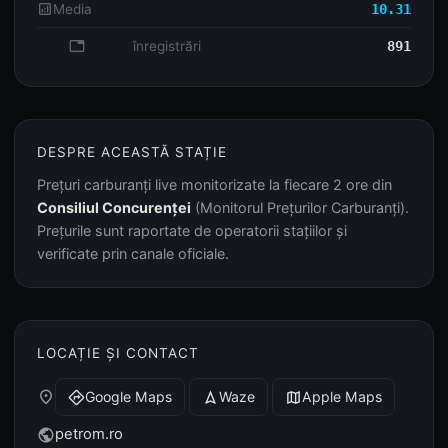
analytics
Media
10.31
database
înregistrări
891
DESPRE ACEASTĂ STAȚIE
Prețuri carburanți live monitorizate la fiecare 2 ore din
Consiliul Concurenței
(Monitorul Prețurilor Carburanți).
Prețurile sunt raportate de operatorii stațiilor și
verificate prin canale oficiale.
LOCAȚIE ȘI CONTACT
place
Google Maps
Waze
Apple Maps
directions
navigation
map
petrom.ro
public