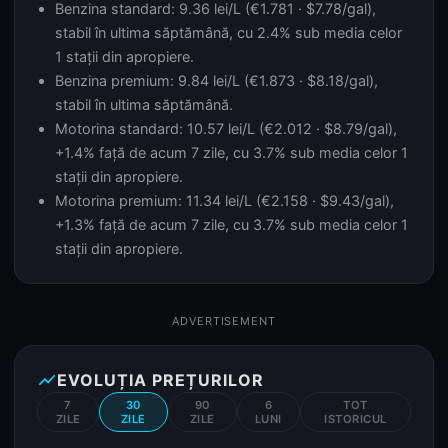
Benzina standard: 9.36 lei/L (€1.781 · $7.78/gal),
stabil în ultima săptămână, cu 2.4% sub media celor
1 stații din apropiere.
Benzina premium: 9.84 lei/L (€1.873 · $8.18/gal),
stabil în ultima săptămână.
Motorina standard: 10.57 lei/L (€2.012 · $8.79/gal),
+1.4% față de acum 7 zile, cu 3.7% sub media celor 1
stații din apropiere.
Motorina premium: 11.34 lei/L (€2.158 · $9.43/gal),
+1.3% față de acum 7 zile, cu 3.7% sub media celor 1
stații din apropiere.
ADVERTISEMENT
show_chart
EVOLUȚIA PREȚURILOR
7
30
90
6
TOT
ZILE
ZILE
ZILE
LUNI
ISTORICUL