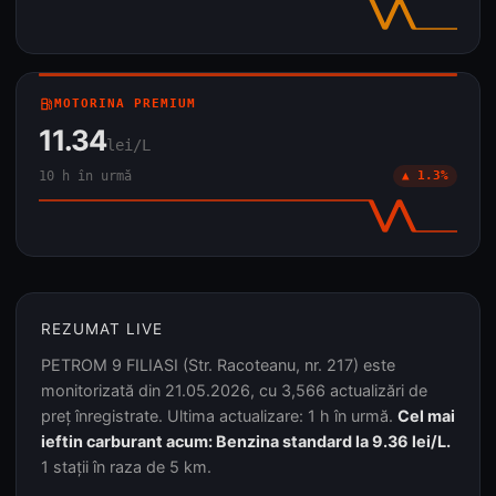
local_gas_station
MOTORINA PREMIUM
11.34
lei/L
10 h în urmă
▲ 1.3%
REZUMAT LIVE
PETROM 9 FILIASI (Str. Racoteanu, nr. 217) este
monitorizată din 21.05.2026, cu 3,566 actualizări de
preț înregistrate. Ultima actualizare: 1 h în urmă.
Cel mai
ieftin carburant acum: Benzina standard la 9.36 lei/L.
1 stații în raza de 5 km.