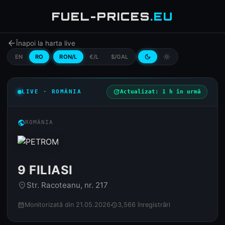
FUEL-PRICES
.EU
arrow_back
Înapoi la harta live
EN
RO
RON/L
€/L
$/GAL
dark_mode
light_mode
LIVE · ROMÂNIA
update
Actualizat: 1 h în urmă
public
ROMÂNIA
9 FILIASI
Str. Racoteanu, nr. 217
place
Monitorizată din 21.05.2026
3,566 înregistrări
calendar_month
history