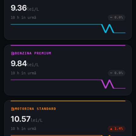
9.36
lei/L
10 h în urmă
━ 0.0%
local_gas_station
BENZINA PREMIUM
9.84
lei/L
10 h în urmă
━ 0.0%
local_gas_station
MOTORINA STANDARD
10.57
lei/L
10 h în urmă
▲ 1.4%