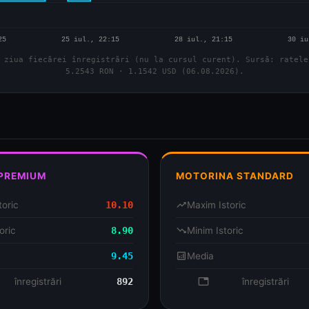
 ziua fiecărei înregistrări (nu la cursul curent). Sursă: ratele
5.2543 RON · 1.1542 USD (06.08.2026).
 PREMIUM
MOTORINA STANDARD
toric
10.10
trending_up
Maxim Istoric
oric
8.90
trending_down
Minim Istoric
9.45
analytics
Media
se
înregistrări
892
database
înregistrări