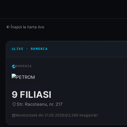
arrow_back
Înapoi la harta live
LIVE · ROMÂNIA
public
ROMÂNIA
9 FILIASI
Str. Racoteanu, nr. 217
place
Monitorizată din 21.05.2026
3,566 înregistrări
calendar_month
history