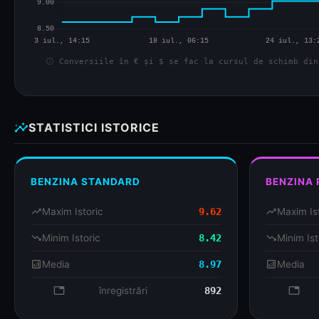
info
Conversiile în € și $ se fac la cursul de schimb din
insights
STATISTICI ISTORICE
BENZINA STANDARD
BENZINA
trending_up
Maxim Istoric
9.62
trending_up
Maxim Is
trending_down
Minim Istoric
8.42
trending_down
Minim Ist
analytics
Media
8.97
analytics
Media
database
înregistrări
892
databa