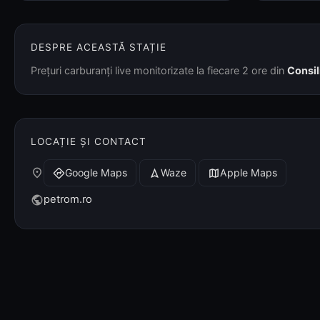
DESPRE ACEASTĂ STAȚIE
Prețuri carburanți live monitorizate la fiecare 2 ore din
Consil
LOCAȚIE ȘI CONTACT
place
Google Maps
Waze
Apple Maps
directions
navigation
map
petrom.ro
public