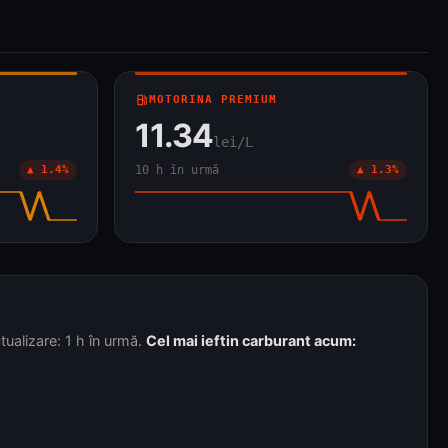
local_gas_station
MOTORINA PREMIUM
11.34
lei/L
▲ 1.4%
10 h în urmă
▲ 1.3%
tualizare: 1 h în urmă.
Cel mai ieftin carburant acum: