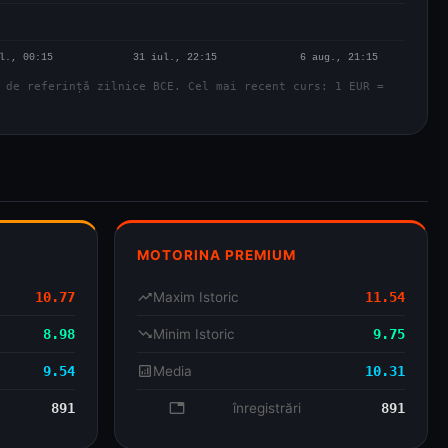
 de referință zilnice BCE. Cel mai recent curs: 1 EUR =
MOTORINA PREMIUM
10.77
trending_up
Maxim Istoric
11.54
8.98
trending_down
Minim Istoric
9.75
9.54
analytics
Media
10.31
891
database
înregistrări
891