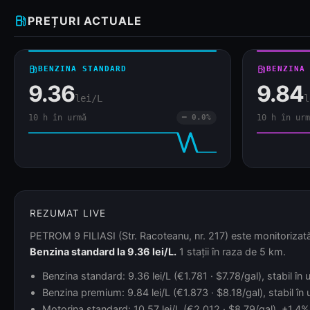
local_gas_station
PREȚURI ACTUALE
local_gas_station
BENZINA STANDARD
local_gas_station
BENZINA
9.36
9.84
lei/L
l
10 h în urmă
━ 0.0%
10 h în urm
REZUMAT LIVE
PETROM 9 FILIASI (Str. Racoteanu, nr. 217) este monitorizată 
Benzina standard la 9.36 lei/L.
1 stații în raza de 5 km.
Benzina standard: 9.36 lei/L (€1.781 · $7.78/gal), stabil î
Benzina premium: 9.84 lei/L (€1.873 · $8.18/gal), stabil în
Motorina standard: 10.57 lei/L (€2.012 · $8.79/gal), +1.4% 