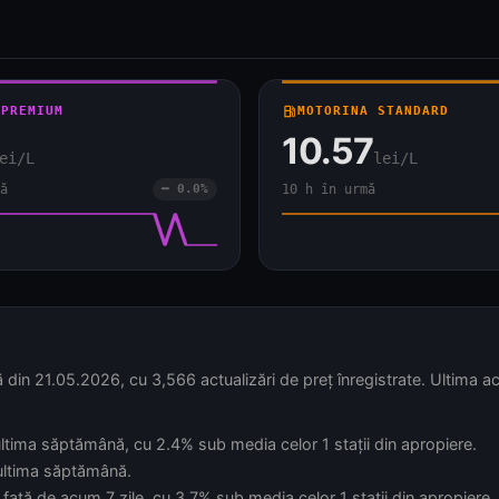
 PREMIUM
local_gas_station
MOTORINA STANDARD
10.57
ei/L
lei/L
ă
━ 0.0%
10 h în urmă
din 21.05.2026, cu 3,566 actualizări de preț înregistrate. Ultima ac
n ultima săptămână, cu 2.4% sub media celor 1 stații din apropiere.
 ultima săptămână.
față de acum 7 zile, cu 3.7% sub media celor 1 stații din apropiere.