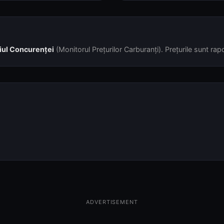
iul Concurenței
(Monitorul Prețurilor Carburanți). Prețurile sunt rapor
ADVERTISEMENT