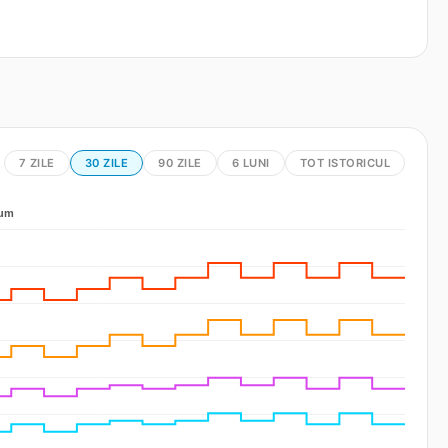
7 ZILE
30 ZILE
90 ZILE
6 LUNI
TOT ISTORICUL