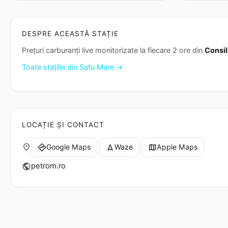
DESPRE ACEASTĂ STAȚIE
Prețuri carburanți live monitorizate la fiecare 2 ore din
Consil
Toate stațiile din Satu Mare →
LOCAȚIE ȘI CONTACT
place
Google Maps
Waze
Apple Maps
directions
navigation
map
petrom.ro
public