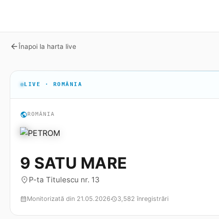
arrow_back
Înapoi la harta live
LIVE · ROMÂNIA
public
ROMÂNIA
9 SATU MARE
P-ta Titulescu nr. 13
place
Monitorizată din 21.05.2026
3,582 înregistrări
calendar_month
history