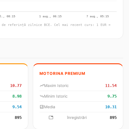
 de referință zilnice BCE. Cel mai recent curs: 1 EUR =
MOTORINA PREMIUM
10.77
trending_up
Maxim Istoric
11.54
8.98
trending_down
Minim Istoric
9.75
9.54
analytics
Media
10.31
895
database
înregistrări
895