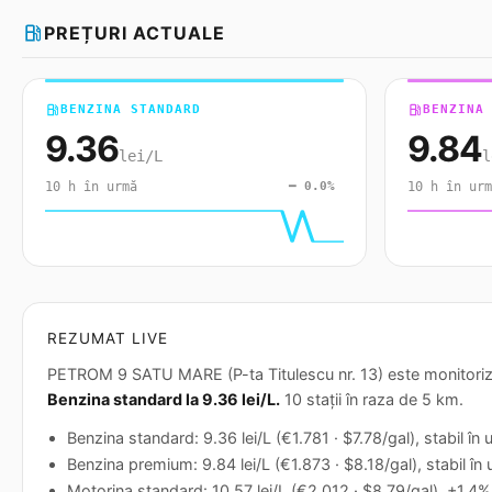
local_gas_station
PREȚURI ACTUALE
local_gas_station
BENZINA STANDARD
local_gas_station
BENZINA
9.36
9.84
lei/L
l
10 h în urmă
━ 0.0%
10 h în urm
REZUMAT LIVE
PETROM 9 SATU MARE (P-ta Titulescu nr. 13) este monitorizată
Benzina standard la 9.36 lei/L.
10 stații în raza de 5 km.
Benzina standard: 9.36 lei/L (€1.781 · $7.78/gal), stabil în
Benzina premium: 9.84 lei/L (€1.873 · $8.18/gal), stabil în
Motorina standard: 10.57 lei/L (€2.012 · $8.79/gal), +1.4% 