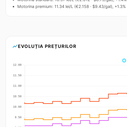
Motorina premium: 11.34 lei/L (€2.158 · $9.43/gal), +1.3% f
show_chart
EVOLUȚIA PREȚURILOR