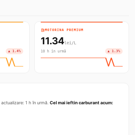
local_gas_station
MOTORINA PREMIUM
11.34
lei/L
▲ 1.4%
10 h în urmă
▲ 1.3%
actualizare: 1 h în urmă.
Cel mai ieftin carburant acum: