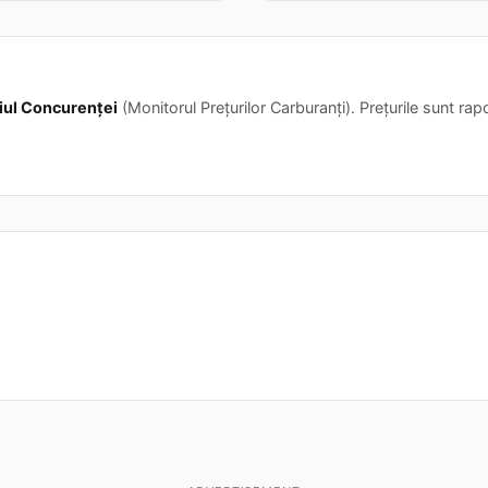
iul Concurenței
(Monitorul Prețurilor Carburanți). Prețurile sunt rapor