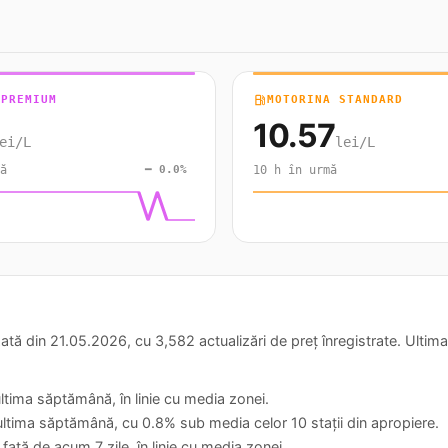
 PREMIUM
local_gas_station
MOTORINA STANDARD
10.57
ei/L
lei/L
ă
━ 0.0%
10 h în urmă
 din 21.05.2026, cu 3,582 actualizări de preț înregistrate. Ultima 
 ultima săptămână, în linie cu media zonei.
 ultima săptămână, cu 0.8% sub media celor 10 stații din apropiere.
față de acum 7 zile, în linie cu media zonei.