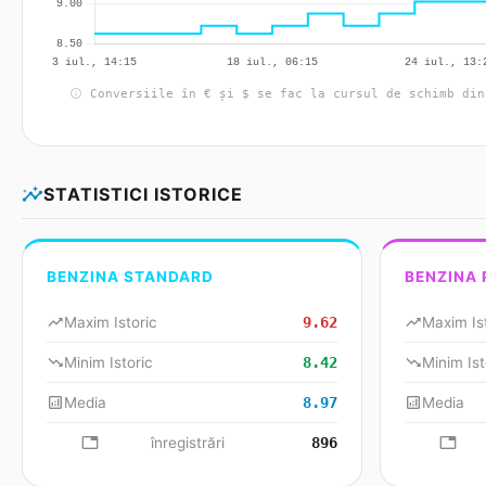
info
Conversiile în € și $ se fac la cursul de schimb din
insights
STATISTICI ISTORICE
BENZINA STANDARD
BENZINA
trending_up
Maxim Istoric
9.62
trending_up
Maxim Is
trending_down
Minim Istoric
8.42
trending_down
Minim Ist
analytics
Media
8.97
analytics
Media
database
înregistrări
896
databa