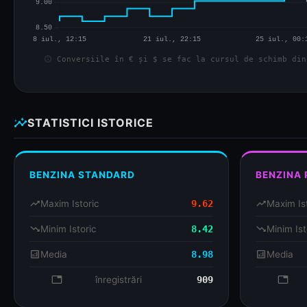
info
Conversiile în € și $ se fac la cursul de schimb din
insights
STATISTICI ISTORICE
BENZINA STANDARD
BENZINA
trending_up
Maxim Istoric
9.62
trending_up
Maxim Is
trending_down
Minim Istoric
8.42
trending_down
Minim Ist
analytics
Media
8.98
analytics
Media
database
înregistrări
909
databa