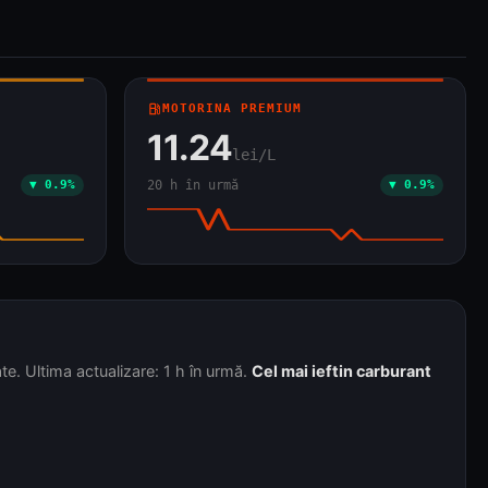
local_gas_station
MOTORINA PREMIUM
11.24
lei/L
▼ 0.9%
20 h în urmă
▼ 0.9%
. Ultima actualizare: 1 h în urmă.
Cel mai ieftin carburant