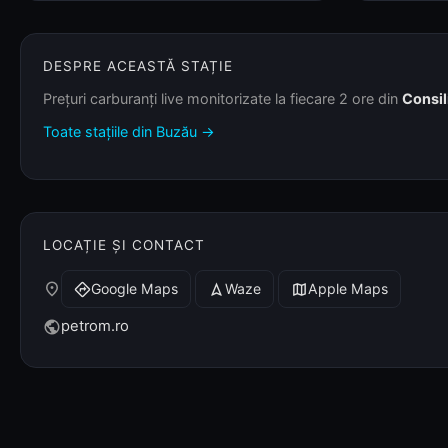
DESPRE ACEASTĂ STAȚIE
Prețuri carburanți live monitorizate la fiecare 2 ore din
Consil
Toate stațiile din Buzău →
LOCAȚIE ȘI CONTACT
place
Google Maps
Waze
Apple Maps
directions
navigation
map
petrom.ro
public