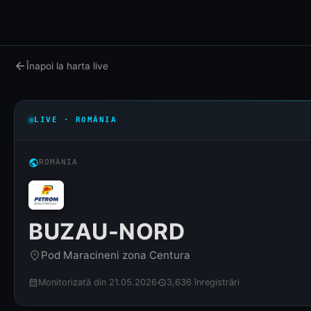
arrow_back
Înapoi la harta live
LIVE · ROMÂNIA
public
ROMÂNIA
BUZAU-NORD
Pod Maracineni zona Centura
place
Monitorizată din 21.05.2026
3,636 înregistrări
calendar_month
history