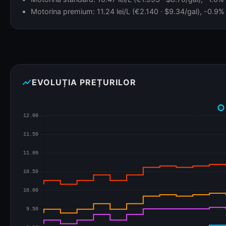
Motorina premium: 11.24 lei/L (€2.140 · $9.34/gal), -0.9% f
show_chart
EVOLUȚIA PREȚURILOR