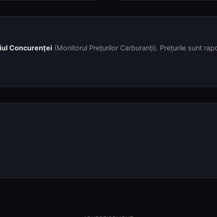
iul Concurenței
(Monitorul Prețurilor Carburanți). Prețurile sunt rapor