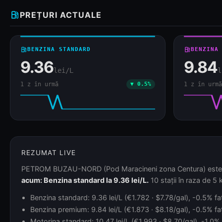
local_gas_station
PREȚURI ACTUALE
local_gas_station
BENZINA STANDARD
local_gas_station
BENZINA
9.36
9.84
lei/L
l
1 z în urmă
▼ 0.5%
1 z în urmă
REZUMAT LIVE
PETROM BUZAU-NORD (Pod Maracineni zona Centura) este monit
acum: Benzina standard la 9.36 lei/L.
10 stații în raza de 5 
Benzina standard: 9.36 lei/L (€1.782 · $7.78/gal), -0.5% faț
Benzina premium: 9.84 lei/L (€1.873 · $8.18/gal), -0.5% faț
Motorina standard: 10.47 lei/L (€1.993 · $8.70/gal), -1.0% f