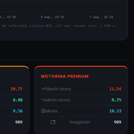
 de referință zilnice BCE. Cel mai recent curs: 1 EUR =
MOTORINA PREMIUM
10.77
trending_up
Maxim Istoric
11.54
8.98
trending_down
Minim Istoric
9.75
9.56
analytics
Media
10.33
909
database
înregistrări
909