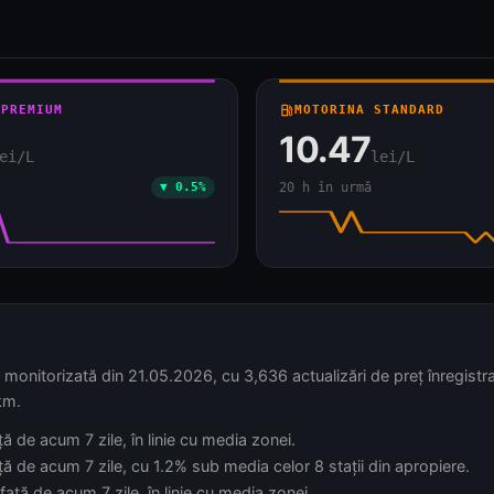
 PREMIUM
local_gas_station
MOTORINA STANDARD
10.47
ei/L
lei/L
▼ 0.5%
20 h în urmă
orizată din 21.05.2026, cu 3,636 actualizări de preț înregistrate
km.
ă de acum 7 zile, în linie cu media zonei.
ă de acum 7 zile, cu 1.2% sub media celor 8 stații din apropiere.
ață de acum 7 zile, în linie cu media zonei.