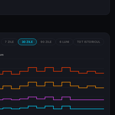
7 ZILE
30 ZILE
90 ZILE
6 LUNI
TOT ISTORICUL