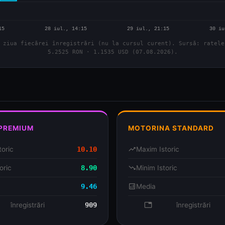
 ziua fiecărei înregistrări (nu la cursul curent). Sursă: ratele
5.2525 RON · 1.1535 USD (07.08.2026).
 PREMIUM
MOTORINA STANDARD
toric
10.10
trending_up
Maxim Istoric
oric
8.90
trending_down
Minim Istoric
9.46
analytics
Media
se
înregistrări
909
database
înregistrări