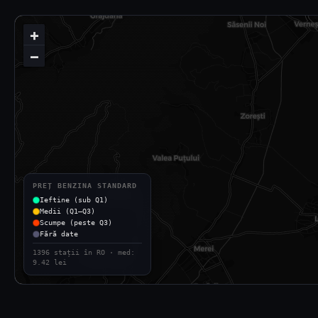
+
−
PREȚ BENZINA STANDARD
Ieftine (sub Q1)
Medii (Q1–Q3)
Scumpe (peste Q3)
Fără date
1396 stații în RO · med:
9.42 lei