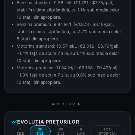
Benzina standard: 9.36 lei/L (€1.781 · $7.78/gal),
stabil în ultima săptămână, cu 1.1% sub media celor
10 stații din apropiere.
Benzina premium: 9.84 lei/L (€1.873 · $8.18/gal),
stabil în ultima săptămână, cu 2.2% sub media celor
8 stații din apropiere.
Motorina standard: 10.57 lei/L (€2.012 · $8.79/gal),
+1.4% față de acum 7 zile, cu 1.4% sub media celor
10 stații din apropiere.
Motorina premium: 11.34 lei/L (€2.158 · $9.43/gal),
+1.3% față de acum 7 zile, cu 0.8% sub media celor
10 stații din apropiere.
ADVERTISEMENT
show_chart
EVOLUȚIA PREȚURILOR
7
30
90
6
TOT
ZILE
ZILE
ZILE
LUNI
ISTORICUL