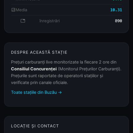
analytics
Media
10.31
database
înregistrări
890
DESPRE ACEASTĂ STAȚIE
Prețuri carburanți live monitorizate la fiecare 2 ore din
Consiliul Concurenței
(Monitorul Prețurilor Carburanți).
Prețurile sunt raportate de operatorii stațiilor și
verificate prin canale oficiale.
Toate stațiile din Buzău →
LOCAȚIE ȘI CONTACT