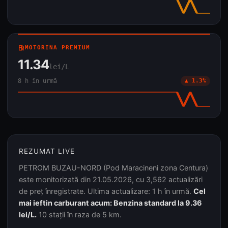
local_gas_station
MOTORINA PREMIUM
11.34
lei/L
8 h în urmă
▲ 1.3%
REZUMAT LIVE
PETROM BUZAU-NORD (Pod Maracineni zona Centura)
este monitorizată din 21.05.2026, cu 3,562 actualizări
de preț înregistrate. Ultima actualizare: 1 h în urmă.
Cel
mai ieftin carburant acum: Benzina standard la 9.36
lei/L.
10 stații în raza de 5 km.