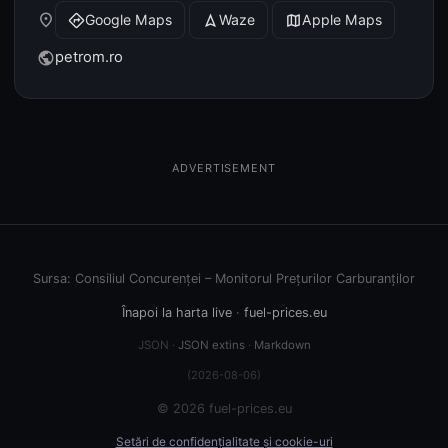
place
Google Maps
Waze
Apple Maps
directions
navigation
map
petrom.ro
public
ADVERTISEMENT
Sursa: Consiliul Concurenței – Monitorul Prețurilor Carburanților
Înapoi la harta live
·
fuel-prices.eu
JSON ·
JSON extins
·
Markdown
(2026-08-06)
© 2026 fuel-prices.eu
Setări de confidențialitate și cookie-uri