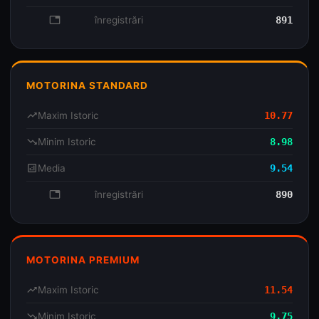
database
înregistrări
891
MOTORINA STANDARD
trending_up
Maxim Istoric
10.77
trending_down
Minim Istoric
8.98
analytics
Media
9.54
database
înregistrări
890
MOTORINA PREMIUM
trending_up
Maxim Istoric
11.54
trending_down
Minim Istoric
9.75