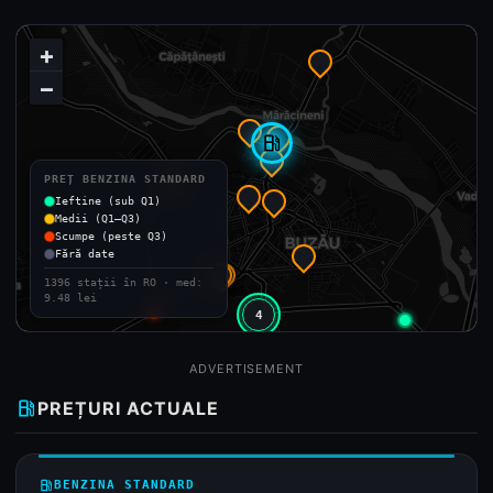
+
−
local_gas_station
PREȚ BENZINA STANDARD
Ieftine (sub Q1)
Medii (Q1–Q3)
Scumpe (peste Q3)
Fără date
1396 stații în RO · med:
9.48 lei
4
ADVERTISEMENT
local_gas_station
PREȚURI ACTUALE
local_gas_station
BENZINA STANDARD