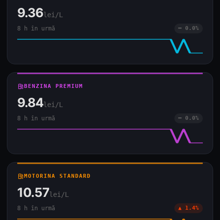
9.36
lei/L
8 h în urmă
━ 0.0%
local_gas_station
BENZINA PREMIUM
9.84
lei/L
8 h în urmă
━ 0.0%
local_gas_station
MOTORINA STANDARD
10.57
lei/L
8 h în urmă
▲ 1.4%