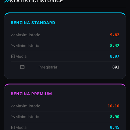
insights
STATISTICI ISTORICE
BENZINA STANDARD
trending_up
Maxim Istoric
9.62
trending_down
Minim Istoric
8.42
analytics
Media
8.97
database
înregistrări
891
BENZINA PREMIUM
trending_up
Maxim Istoric
10.10
trending_down
Minim Istoric
8.90
analytics
Media
9.45