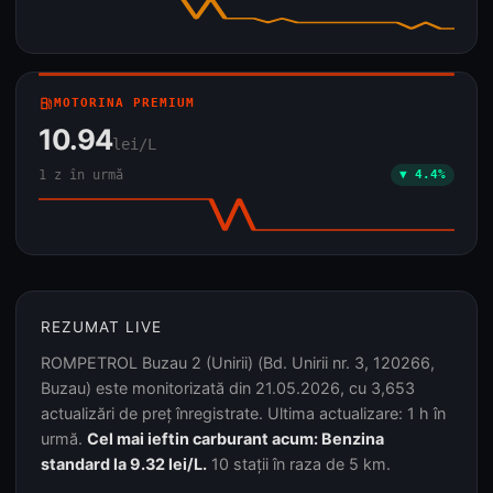
local_gas_station
MOTORINA PREMIUM
10.94
lei/L
1 z în urmă
▼ 4.4%
REZUMAT LIVE
ROMPETROL Buzau 2 (Unirii) (Bd. Unirii nr. 3, 120266,
Buzau) este monitorizată din 21.05.2026, cu 3,653
actualizări de preț înregistrate. Ultima actualizare: 1 h în
urmă.
Cel mai ieftin carburant acum: Benzina
standard la 9.32 lei/L.
10 stații în raza de 5 km.