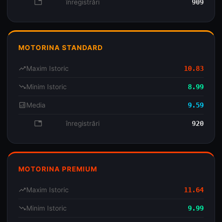
database
înregistrări
909
MOTORINA STANDARD
trending_up
Maxim Istoric
10.83
trending_down
Minim Istoric
8.99
analytics
Media
9.59
database
înregistrări
920
MOTORINA PREMIUM
trending_up
Maxim Istoric
11.64
trending_down
Minim Istoric
9.99