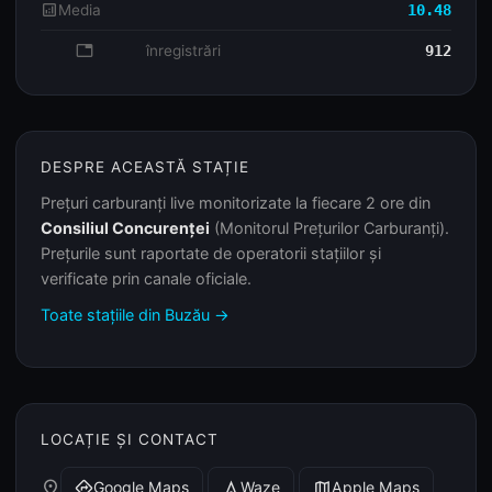
analytics
Media
10.48
database
înregistrări
912
DESPRE ACEASTĂ STAȚIE
Prețuri carburanți live monitorizate la fiecare 2 ore din
Consiliul Concurenței
(Monitorul Prețurilor Carburanți).
Prețurile sunt raportate de operatorii stațiilor și
verificate prin canale oficiale.
Toate stațiile din Buzău →
LOCAȚIE ȘI CONTACT
place
Google Maps
Waze
Apple Maps
directions
navigation
map