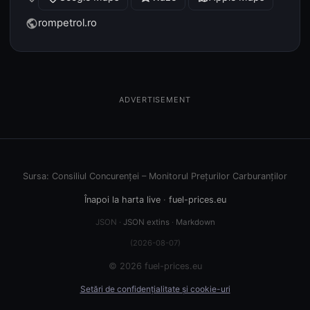
rompetrol.ro
public
ADVERTISEMENT
Sursa: Consiliul Concurenței – Monitorul Prețurilor Carburanților
Înapoi la harta live
·
fuel-prices.eu
JSON ·
JSON extins
·
Markdown
(2026-08-07)
© 2026 fuel-prices.eu
Setări de confidențialitate și cookie-uri