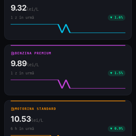
9.32
lei/L
1 z în urmă
▼ 1.6%
local_gas_station
BENZINA PREMIUM
9.89
lei/L
1 z în urmă
▼ 1.5%
local_gas_station
MOTORINA STANDARD
10.53
lei/L
6 h în urmă
▼ 0.9%