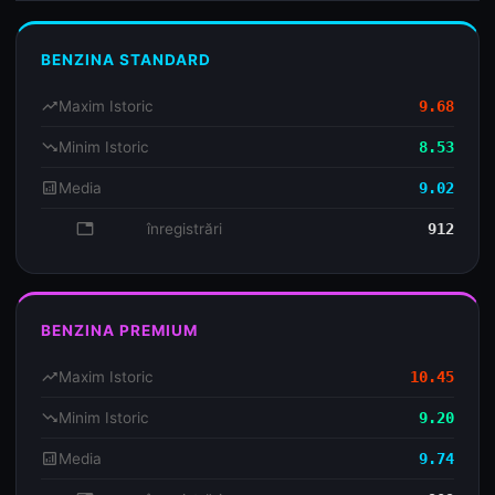
BENZINA STANDARD
trending_up
Maxim Istoric
9.68
trending_down
Minim Istoric
8.53
analytics
Media
9.02
database
înregistrări
912
BENZINA PREMIUM
trending_up
Maxim Istoric
10.45
trending_down
Minim Istoric
9.20
analytics
Media
9.74