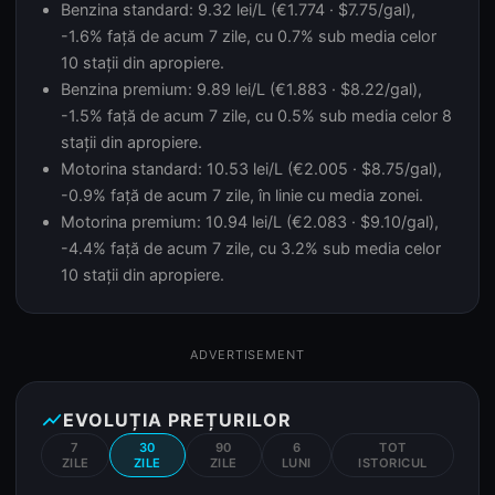
Benzina standard: 9.32 lei/L (€1.774 · $7.75/gal),
-1.6% față de acum 7 zile, cu 0.7% sub media celor
10 stații din apropiere.
Benzina premium: 9.89 lei/L (€1.883 · $8.22/gal),
-1.5% față de acum 7 zile, cu 0.5% sub media celor 8
stații din apropiere.
Motorina standard: 10.53 lei/L (€2.005 · $8.75/gal),
-0.9% față de acum 7 zile, în linie cu media zonei.
Motorina premium: 10.94 lei/L (€2.083 · $9.10/gal),
-4.4% față de acum 7 zile, cu 3.2% sub media celor
10 stații din apropiere.
ADVERTISEMENT
show_chart
EVOLUȚIA PREȚURILOR
7
30
90
6
TOT
ZILE
ZILE
ZILE
LUNI
ISTORICUL