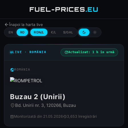
FUEL-PRICES
.EU
arrow_back
Înapoi la harta live
EN
RO
RON/L
€/L
$/GAL
dark_mode
light_mode
LIVE · ROMÂNIA
update
Actualizat: 1 h în urmă
public
ROMÂNIA
Buzau 2 (Unirii)
Bd. Unirii nr. 3, 120266, Buzau
place
Monitorizată din 21.05.2026
3,653 înregistrări
calendar_month
history