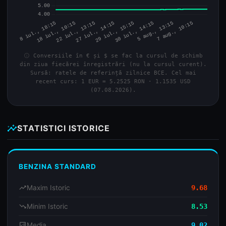
info
Conversiile în € și $ se fac la cursul de schimb
din ziua fiecărei înregistrări (nu la cursul curent).
Sursă: ratele de referință zilnice BCE. Cel mai
recent curs: 1 EUR = 5.2525 RON · 1.1535 USD
(07.08.2026).
insights
STATISTICI ISTORICE
BENZINA STANDARD
trending_up
Maxim Istoric
9.68
trending_down
Minim Istoric
8.53
analytics
Media
9.02