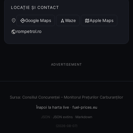
LOCAȚIE ȘI CONTACT
place
Google Maps
Waze
Apple Maps
directions
navigation
map
rompetrol.ro
public
ADVERTISEMENT
Sursa: Consiliul Concurenței – Monitorul Prețurilor Carburanților
Înapoi la harta live
·
fuel-prices.eu
JSON ·
JSON extins
·
Markdown
(2026-08-07)