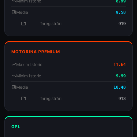
trending_down
Minim Istoric
8.99
analytics
Media
9.58
database
înregistrări
919
MOTORINA PREMIUM
trending_up
Maxim Istoric
11.64
trending_down
Minim Istoric
9.99
analytics
Media
10.48
database
înregistrări
913
GPL