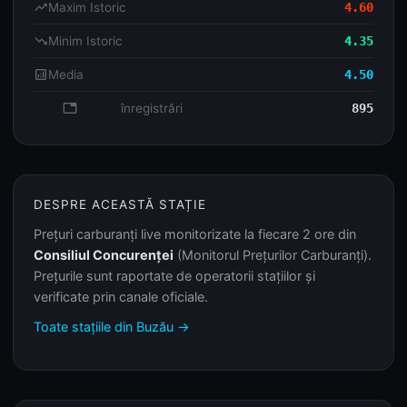
trending_up
Maxim Istoric
4.60
trending_down
Minim Istoric
4.35
analytics
Media
4.50
database
înregistrări
895
DESPRE ACEASTĂ STAȚIE
Prețuri carburanți live monitorizate la fiecare 2 ore din
Consiliul Concurenței
(Monitorul Prețurilor Carburanți).
Prețurile sunt raportate de operatorii stațiilor și
verificate prin canale oficiale.
Toate stațiile din Buzău →