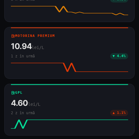
local_gas_station
MOTORINA PREMIUM
10.94
lei/L
1 z în urmă
▼ 4.4%
local_gas_station
GPL
4.60
lei/L
2 z în urmă
▲ 1.1%