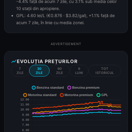
-4.4% față de acum 7 zile, cu 3.1% sub media celor
10 stații din apropiere.
GPL: 4.60 lei/L (€0.876 · $3.82/gal), +1.1% față de
acum 7 zile, în linie cu media zonei.
ADVERTISEMENT
show_chart
EVOLUȚIA PREȚURILOR
7
30
90
6
TOT
ZILE
ZILE
ZILE
LUNI
ISTORICUL