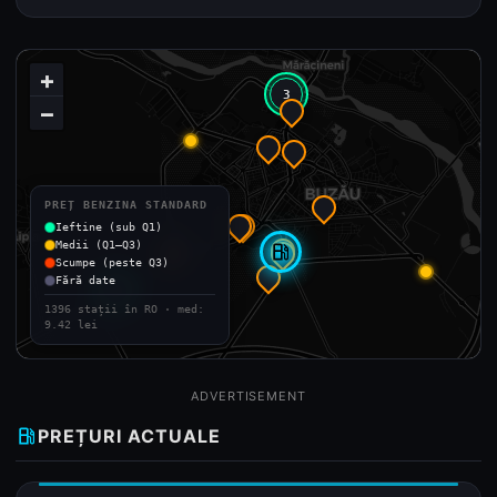
+
3
−
PREȚ BENZINA STANDARD
Ieftine (sub Q1)
Medii (Q1–Q3)
local_gas_station
Scumpe (peste Q3)
Fără date
2
1396 stații în RO · med:
9.42 lei
ADVERTISEMENT
local_gas_station
PREȚURI ACTUALE