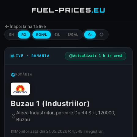
FUEL-PRICES
.EU
arrow_back
Înapoi la harta live
EN
RO
RON/L
€/L
$/GAL
dark_mode
light_mode
LIVE · ROMÂNIA
update
Actualizat: 1 h în urmă
public
ROMÂNIA
Buzau 1 (Industriilor)
Aleea Industriilor, parcare Ductil Stil, 120000,
place
Buzau
Monitorizată din 21.05.2026
4,548 înregistrări
calendar_month
history