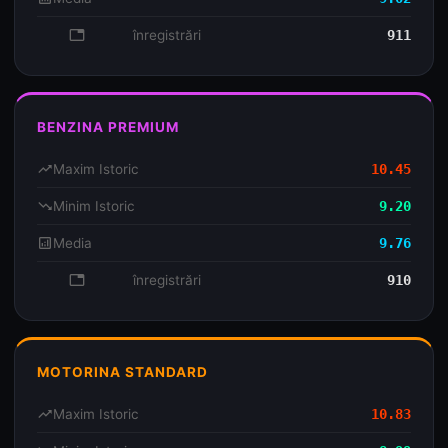
database
înregistrări
911
BENZINA PREMIUM
trending_up
Maxim Istoric
10.45
trending_down
Minim Istoric
9.20
analytics
Media
9.76
database
înregistrări
910
MOTORINA STANDARD
trending_up
Maxim Istoric
10.83