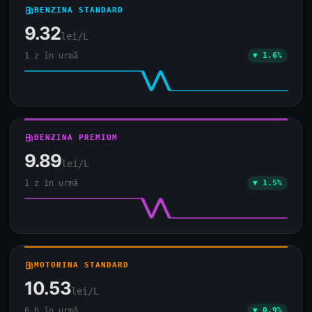
local_gas_station
BENZINA STANDARD
9.32
lei/L
1 z în urmă
▼ 1.6%
local_gas_station
BENZINA PREMIUM
9.89
lei/L
1 z în urmă
▼ 1.5%
local_gas_station
MOTORINA STANDARD
10.53
lei/L
6 h în urmă
▼ 0.9%