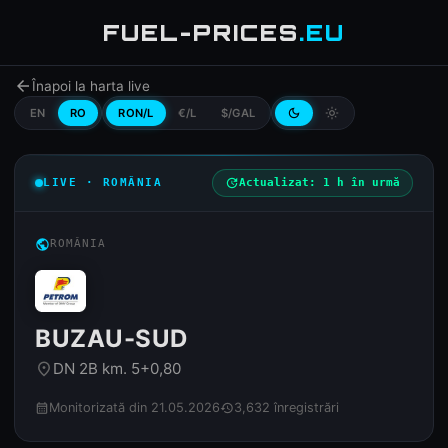
FUEL-PRICES
.EU
arrow_back
Înapoi la harta live
EN
RO
RON/L
€/L
$/GAL
dark_mode
light_mode
LIVE · ROMÂNIA
update
Actualizat: 1 h în urmă
public
ROMÂNIA
BUZAU-SUD
DN 2B km. 5+0,80
place
Monitorizată din 21.05.2026
3,632 înregistrări
calendar_month
history