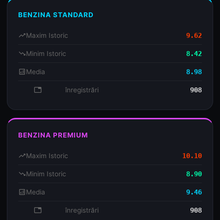
BENZINA STANDARD
trending_up
Maxim Istoric
9.62
trending_down
Minim Istoric
8.42
analytics
Media
8.98
database
înregistrări
908
BENZINA PREMIUM
trending_up
Maxim Istoric
10.10
trending_down
Minim Istoric
8.90
analytics
Media
9.46
database
înregistrări
908