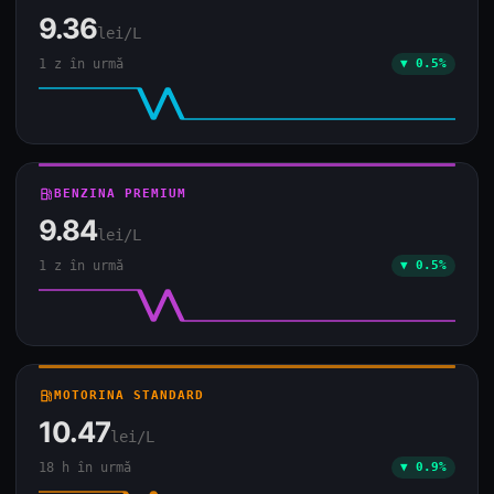
9.36
lei/L
1 z în urmă
▼ 0.5%
local_gas_station
BENZINA PREMIUM
9.84
lei/L
1 z în urmă
▼ 0.5%
local_gas_station
MOTORINA STANDARD
10.47
lei/L
18 h în urmă
▼ 0.9%