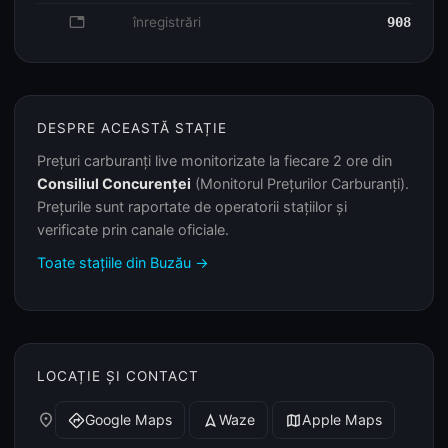
database
înregistrări
908
DESPRE ACEASTĂ STAȚIE
Prețuri carburanți live monitorizate la fiecare 2 ore din
Consiliul Concurenței
(Monitorul Prețurilor Carburanți).
Prețurile sunt raportate de operatorii stațiilor și
verificate prin canale oficiale.
Toate stațiile din Buzău →
LOCAȚIE ȘI CONTACT
place
Google Maps
Waze
Apple Maps
directions
navigation
map