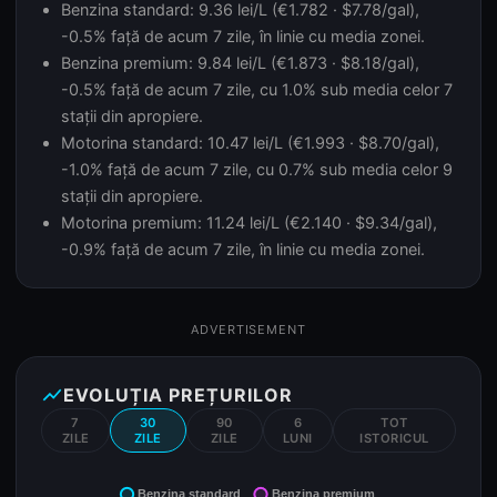
Benzina standard: 9.36 lei/L (€1.782 · $7.78/gal),
-0.5% față de acum 7 zile, în linie cu media zonei.
Benzina premium: 9.84 lei/L (€1.873 · $8.18/gal),
-0.5% față de acum 7 zile, cu 1.0% sub media celor 7
stații din apropiere.
Motorina standard: 10.47 lei/L (€1.993 · $8.70/gal),
-1.0% față de acum 7 zile, cu 0.7% sub media celor 9
stații din apropiere.
Motorina premium: 11.24 lei/L (€2.140 · $9.34/gal),
-0.9% față de acum 7 zile, în linie cu media zonei.
ADVERTISEMENT
show_chart
EVOLUȚIA PREȚURILOR
7
30
90
6
TOT
ZILE
ZILE
ZILE
LUNI
ISTORICUL