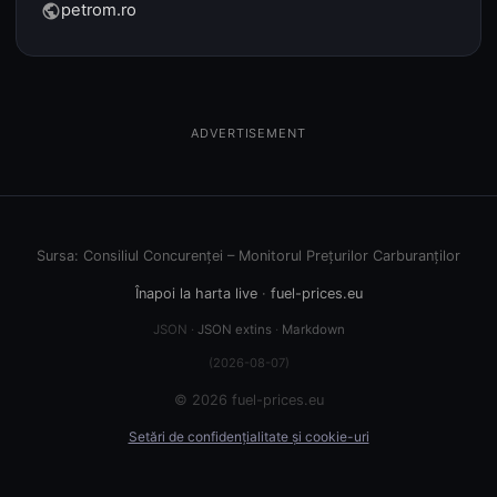
petrom.ro
public
ADVERTISEMENT
Sursa: Consiliul Concurenței – Monitorul Prețurilor Carburanților
Înapoi la harta live
·
fuel-prices.eu
JSON ·
JSON extins
·
Markdown
(2026-08-07)
© 2026 fuel-prices.eu
Setări de confidențialitate și cookie-uri