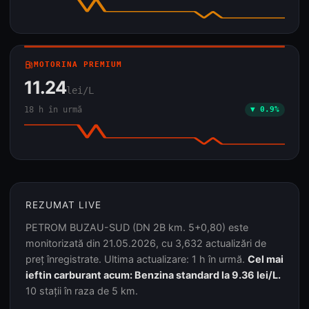
local_gas_station
MOTORINA PREMIUM
11.24
lei/L
18 h în urmă
▼ 0.9%
REZUMAT LIVE
PETROM BUZAU-SUD (DN 2B km. 5+0,80) este
monitorizată din 21.05.2026, cu 3,632 actualizări de
preț înregistrate. Ultima actualizare: 1 h în urmă.
Cel mai
ieftin carburant acum: Benzina standard la 9.36 lei/L.
10 stații în raza de 5 km.