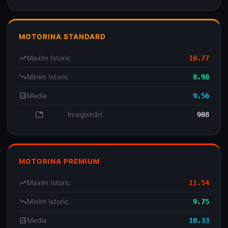
MOTORINA STANDARD
trending_up
Maxim Istoric
10.77
trending_down
Minim Istoric
8.98
analytics
Media
9.56
database
înregistrări
908
MOTORINA PREMIUM
trending_up
Maxim Istoric
11.54
trending_down
Minim Istoric
9.75
analytics
Media
10.33