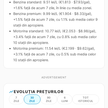
Benzina standard: 9.51 lei/L (€1.813 · $7.93/gal),
+1.6% față de acum 7 zile, în linie cu media zonei.
Benzina premium: 9.99 lei/L (€1.904 · $8.33/gal),
+1.5% față de acum 7 zile, cu 1.1% sub media celor 9
stații din apropiere.
Motorina standard: 10.77 lei/L (€2.053 · $8.98/gal),
+3.4% față de acum 7 zile, cu 0.8% sub media celor
10 stații din apropiere.
Motorina premium: 11.54 lei/L (€2.199 · $9.62/gal),
+3.1% față de acum 7 zile, cu 0.5% sub media celor
10 stații din apropiere.
ADVERTISEMENT
show_chart
EVOLUȚIA PREȚURILOR
7
30
90
6
TOT
ZILE
ZILE
ZILE
LUNI
ISTORICUL