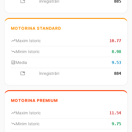
database
înregistrări
885
MOTORINA STANDARD
trending_up
Maxim Istoric
10.77
trending_down
Minim Istoric
8.98
analytics
Media
9.53
database
înregistrări
884
MOTORINA PREMIUM
trending_up
Maxim Istoric
11.54
trending_down
Minim Istoric
9.75