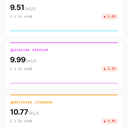
9.51
lei/L
2 z în urmă
▲ 1.6%
local_gas_station
BENZINA PREMIUM
9.99
lei/L
2 z în urmă
▲ 1.5%
local_gas_station
MOTORINA STANDARD
10.77
lei/L
2 z în urmă
▲ 3.4%