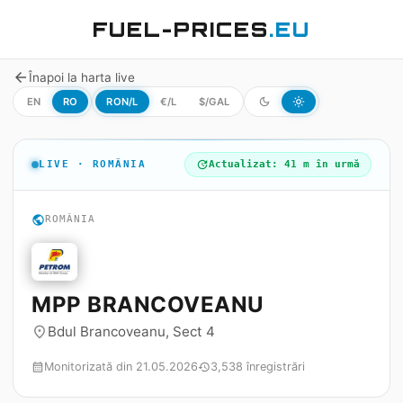
FUEL-PRICES
.EU
arrow_back
Înapoi la harta live
EN
RO
RON/L
€/L
$/GAL
dark_mode
light_mode
LIVE · ROMÂNIA
update
Actualizat: 41 m în urmă
public
ROMÂNIA
MPP BRANCOVEANU
Bdul Brancoveanu, Sect 4
place
Monitorizată din 21.05.2026
3,538 înregistrări
calendar_month
history