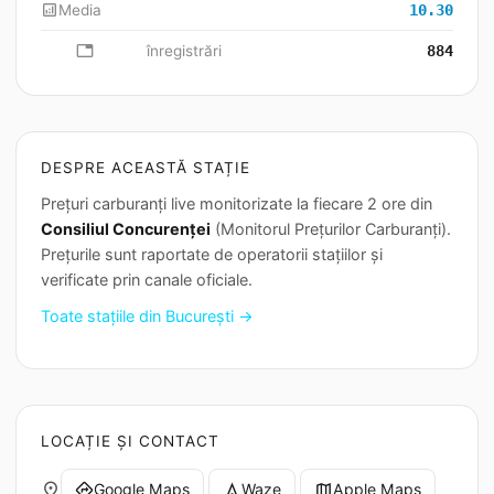
analytics
Media
10.30
database
înregistrări
884
DESPRE ACEASTĂ STAȚIE
Prețuri carburanți live monitorizate la fiecare 2 ore din
Consiliul Concurenței
(Monitorul Prețurilor Carburanți).
Prețurile sunt raportate de operatorii stațiilor și
verificate prin canale oficiale.
Toate stațiile din București →
LOCAȚIE ȘI CONTACT
place
Google Maps
Waze
Apple Maps
directions
navigation
map