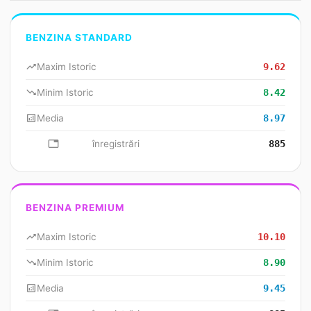
BENZINA STANDARD
trending_up
Maxim Istoric
9.62
trending_down
Minim Istoric
8.42
analytics
Media
8.97
database
înregistrări
885
BENZINA PREMIUM
trending_up
Maxim Istoric
10.10
trending_down
Minim Istoric
8.90
analytics
Media
9.45