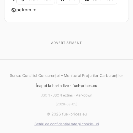
petrom.ro
public
ADVERTISEMENT
Sursa: Consiliul Concurenței – Monitorul Prețurilor Carburanților
Înapoi la harta live
·
fuel-prices.eu
JSON ·
JSON extins
·
Markdown
(2026-08-05)
© 2026 fuel-prices.eu
Setări de confidențialitate și cookie-uri