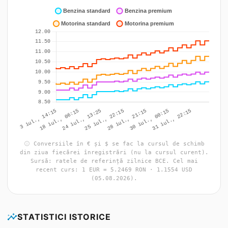
info
Conversiile în € și $ se fac la cursul de schimb
din ziua fiecărei înregistrări (nu la cursul curent).
Sursă: ratele de referință zilnice BCE. Cel mai
recent curs: 1 EUR = 5.2469 RON · 1.1554 USD
(05.08.2026).
insights
STATISTICI ISTORICE