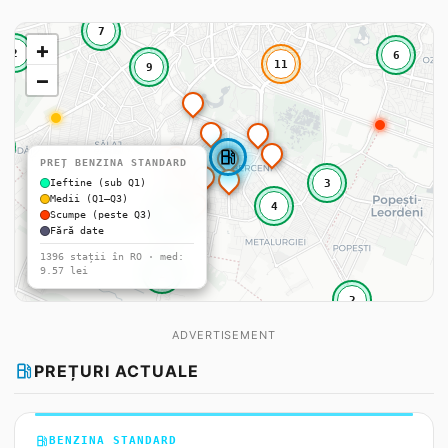
7
+
2
6
11
9
−
local_gas_station
PREȚ BENZINA STANDARD
Ieftine (sub Q1)
3
Medii (Q1–Q3)
4
Scumpe (peste Q3)
4
Fără date
1396 stații în RO · med:
9.57 lei
2
2
ADVERTISEMENT
local_gas_station
PREȚURI ACTUALE
local_gas_station
BENZINA STANDARD