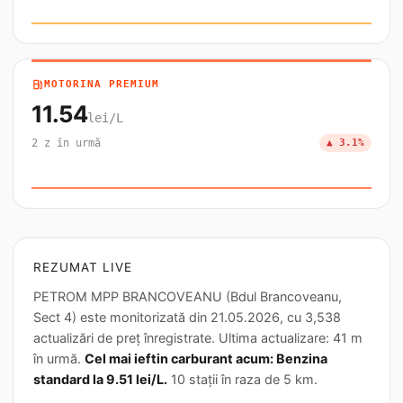
local_gas_station
MOTORINA PREMIUM
11.54
lei/L
2 z în urmă
▲ 3.1%
REZUMAT LIVE
PETROM MPP BRANCOVEANU (Bdul Brancoveanu,
Sect 4) este monitorizată din 21.05.2026, cu 3,538
actualizări de preț înregistrate. Ultima actualizare: 41 m
în urmă.
Cel mai ieftin carburant acum: Benzina
standard la 9.51 lei/L.
10 stații în raza de 5 km.