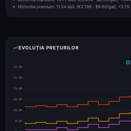
Motorina premium: 11.54 lei/L (€2.196 · $9.60/gal), +3.1% 
show_chart
EVOLUȚIA PREȚURILOR