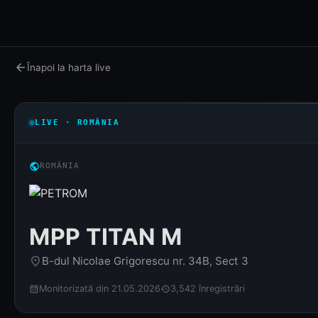
arrow_back
Înapoi la harta live
LIVE · ROMÂNIA
public
ROMÂNIA
MPP TITAN M
B-dul Nicolae Grigorescu nr. 34B, Sect 3
place
Monitorizată din 21.05.2026
3,542 înregistrări
calendar_month
history