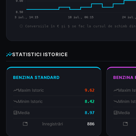
info
Conversiile în € și $ se fac la cursul de schimb din
insights
STATISTICI ISTORICE
BENZINA STANDARD
BENZINA
trending_up
Maxim Istoric
9.62
trending_up
Maxim Is
trending_down
Minim Istoric
8.42
trending_down
Minim Ist
analytics
Media
8.97
analytics
Media
database
înregistrări
886
databa