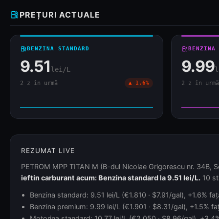
local_gas_station
PREȚURI ACTUALE
local_gas_station
BENZINA STANDARD
local_gas_station
BENZINA
9.51
9.99
lei/L
l
2 z în urmă
▲ 1.6%
2 z în urmă
REZUMAT LIVE
PETROM MPP TITAN M (B-dul Nicolae Grigorescu nr. 34B, Sect 
ieftin carburant acum: Benzina standard la 9.51 lei/L.
10 st
Benzina standard: 9.51 lei/L (€1.810 · $7.91/gal), +1.6% fa
Benzina premium: 9.99 lei/L (€1.901 · $8.31/gal), +1.5% faț
Motorina standard: 10.77 lei/L (€2.050 · $8.96/gal), +3.4%