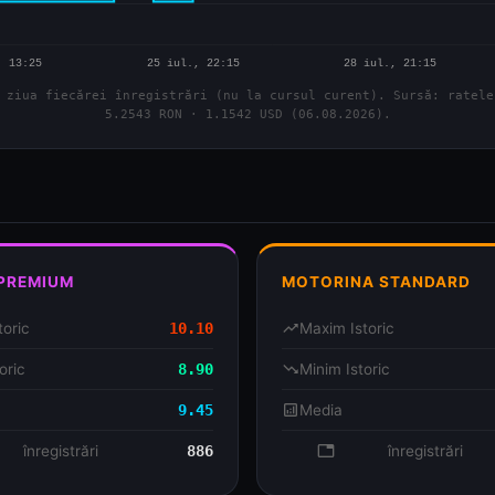
 ziua fiecărei înregistrări (nu la cursul curent). Sursă: ratele
5.2543 RON · 1.1542 USD (06.08.2026).
 PREMIUM
MOTORINA STANDARD
toric
10.10
trending_up
Maxim Istoric
oric
8.90
trending_down
Minim Istoric
9.45
analytics
Media
se
înregistrări
886
database
înregistrări