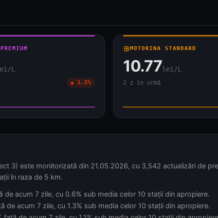
 PREMIUM
local_gas_station
MOTORINA STANDARD
10.77
ei/L
lei/L
▲ 1.5%
2 z în urmă
3) este monitorizată din 21.05.2026, cu 3,542 actualizări de preț 
ații în raza de 5 km.
ță de acum 7 zile, cu 0.6% sub media celor 10 stații din apropiere.
ă de acum 7 zile, cu 1.3% sub media celor 10 stații din apropiere.
 față de acum 7 zile, cu 1.1% sub media celor 10 stații din apropiere