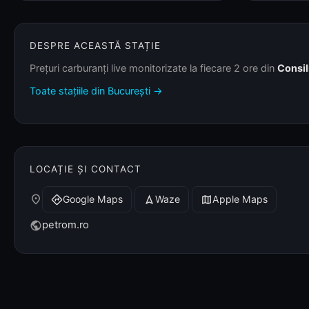
DESPRE ACEASTĂ STAȚIE
Prețuri carburanți live monitorizate la fiecare 2 ore din
Consil
Toate stațiile din București →
LOCAȚIE ȘI CONTACT
place
Google Maps
Waze
Apple Maps
directions
navigation
map
petrom.ro
public