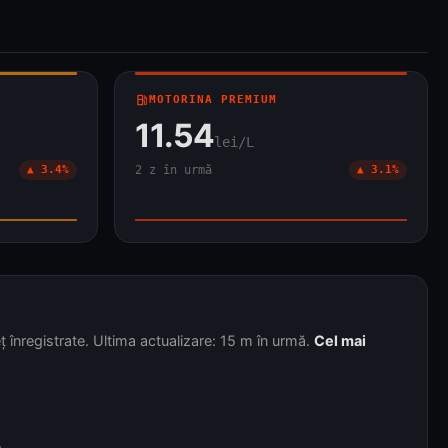
local_gas_station
MOTORINA PREMIUM
11.54
lei/L
▲ 3.4%
2 z în urmă
▲ 3.1%
înregistrate. Ultima actualizare: 15 m în urmă.
Cel mai
.