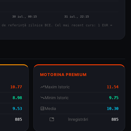
 de referință zilnice BCE. Cel mai recent curs: 1 EUR =
MOTORINA PREMIUM
10.77
trending_up
Maxim Istoric
11.54
8.98
trending_down
Minim Istoric
9.75
9.53
analytics
Media
10.30
885
database
înregistrări
885