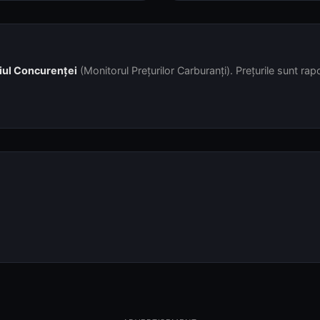
iul Concurenței
(Monitorul Prețurilor Carburanți). Prețurile sunt rapor