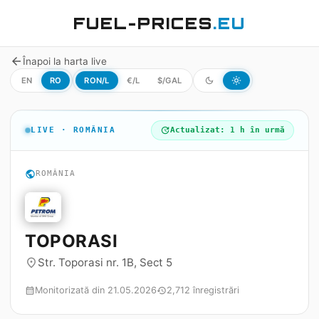
FUEL-PRICES
.EU
arrow_back
Înapoi la harta live
EN
RO
RON/L
€/L
$/GAL
dark_mode
light_mode
LIVE · ROMÂNIA
update
Actualizat: 1 h în urmă
public
ROMÂNIA
TOPORASI
Str. Toporasi nr. 1B, Sect 5
place
Monitorizată din 21.05.2026
2,712 înregistrări
calendar_month
history