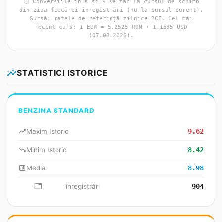
info
Conversiile în € și $ se fac la cursul de schimb
din ziua fiecărei înregistrări (nu la cursul curent).
Sursă: ratele de referință zilnice BCE. Cel mai
recent curs: 1 EUR = 5.2525 RON · 1.1535 USD
(07.08.2026).
insights
STATISTICI ISTORICE
BENZINA STANDARD
trending_up
Maxim Istoric
9.62
trending_down
Minim Istoric
8.42
analytics
Media
8.98
database
înregistrări
904