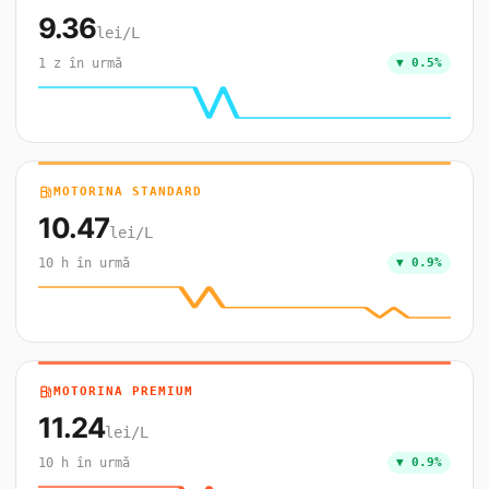
9.36
lei/L
1 z în urmă
▼ 0.5%
local_gas_station
MOTORINA STANDARD
10.47
lei/L
10 h în urmă
▼ 0.9%
local_gas_station
MOTORINA PREMIUM
11.24
lei/L
10 h în urmă
▼ 0.9%