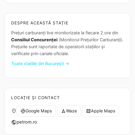
DESPRE ACEASTĂ STAȚIE
Prețuri carburanți live monitorizate la fiecare 2 ore din
Consiliul Concurenței
(Monitorul Prețurilor Carburanți).
Prețurile sunt raportate de operatorii stațiilor și
verificate prin canale oficiale.
Toate stațiile din București →
LOCAȚIE ȘI CONTACT
place
Google Maps
Waze
Apple Maps
directions
navigation
map
petrom.ro
public