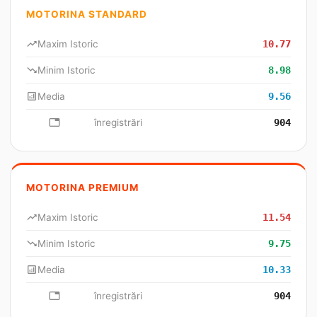
MOTORINA STANDARD
trending_up
Maxim Istoric
10.77
trending_down
Minim Istoric
8.98
analytics
Media
9.56
database
înregistrări
904
MOTORINA PREMIUM
trending_up
Maxim Istoric
11.54
trending_down
Minim Istoric
9.75
analytics
Media
10.33
database
înregistrări
904